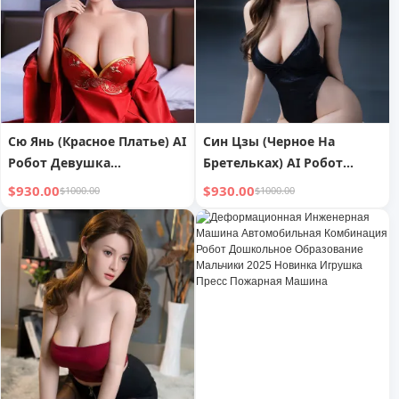
Сю Янь (Красное Платье) AI
Син Цзы (Черное На
Робот Девушка
Бретельках) AI Робот
Реалистичное Ощущение
Девушка Реалистичное
$930.00
$930.00
$1000.00
$1000.00
Руки
Ощущение Руки