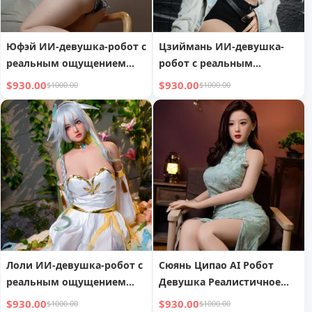
Юфэй ИИ-девушка-робот с
Цзиймань ИИ-девушка-
реальным ощущением
робот с реальным
руки
ощущением руки
$930.00
$930.00
$1000.00
$1000.00
Лоли ИИ-девушка-робот с
Сюянь Ципао AI Робот
реальным ощущением
Девушка Реалистичное
руки
Ощущение Руки
$930.00
$930.00
$1000.00
$1000.00