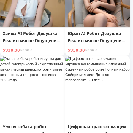
Хайюэ AI Робот Девушка
Юран AI Робот Девушка
Реалистичное Ощущение
Реалистичное Ощущение
Руки
Руки
$930.00
$930.00
$1000.00
$1000.00
Умная собака-робот
Цифровая трансформация