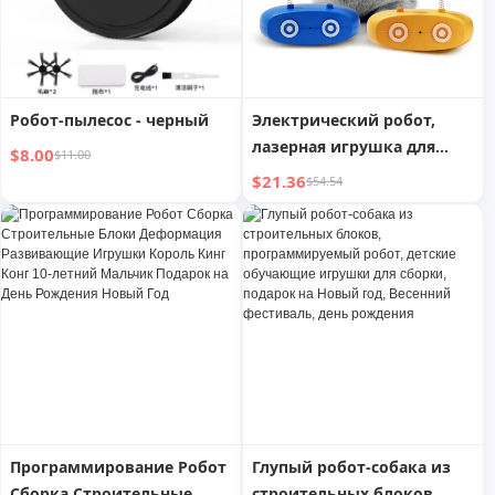
Робот-пылесос - черный
Электрический робот,
лазерная игрушка для
$8.00
$11.00
кошек, перезаряжаемая
$21.36
$54.54
через USB, перо
Программирование Робот
Глупый робот-собака из
Сборка Строительные
строительных блоков,