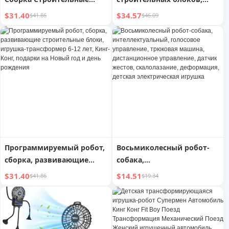
Блоки Деформация
программируемый робот,
$31.40
$34.57
$41.86
$46.09
Развивающие Игрушки
детские обучающие
Король Кинг Конг 10-
игрушки для сборки,
летний Мальчик Подарок
подарок на Новый год,
на День Рождения Новый
Весенний фестиваль, день
Год
рождения
Программируемый робот,
Восьмиколесный робот-
сборка, развивающие
собака,
строительные блоки,
интеллектуальный,
$31.40
$14.51
$41.86
$19.34
игрушка-трансформер 6-
голосовое управление,
12 лет, Кинг-Конг, подарки
трюковая машина,
на Новый год и день
дистанционное
рождения
управление, датчик