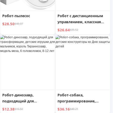
Робот-пылесос
Робот с дистанционным
управлением, классная
$28.50
$48.07
черная технология,
$26.64
$35.52
мальчик, игрушка с
водными бомбами, битва,
дети 2025, музыкальный
мальчик
Робот-динозавр,
Робот-собака,
подходящий для
программирование,
трансформации, детские
детские конструкторы ко
$12.38
$36.16
$16.50
$48.21