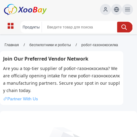
робот-газонокосилка | XOOBAY
/
/
Главная
беспилотники и роботы
робот-газонокосилка
B2B/B2C Marketplace
Join Our Preferred Vendor Network
робот-газонокосилка, бесшумная,
Are you a top-tier supplier of робот-газонокосилка? We
автоматическое обслуживание, wholesale
are officially opening intake for new робот-газонокосилк
робот-газонокосилка, XOOBAY
а manufacturing partners. Secure your spot in our suppl
Автоматическая косилка для газона, экономит время,
y chain today.
управляется через приложение, безопасна и эффективна,
Partner With Us
доступна.