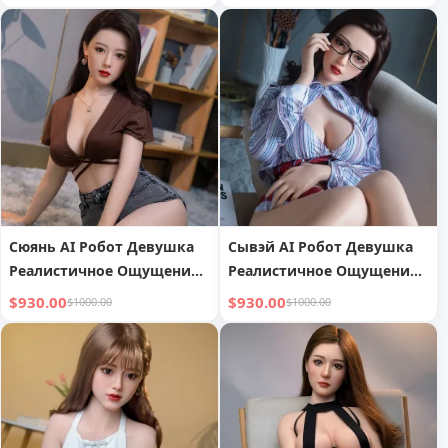
Сюянь AI Робот Девушка
Сывэй AI Робот Девушка
Реалистичное Ощущение
Реалистичное Ощущение
Руки
Руки
$930.00
$930.00
$1000.00
$1000.00