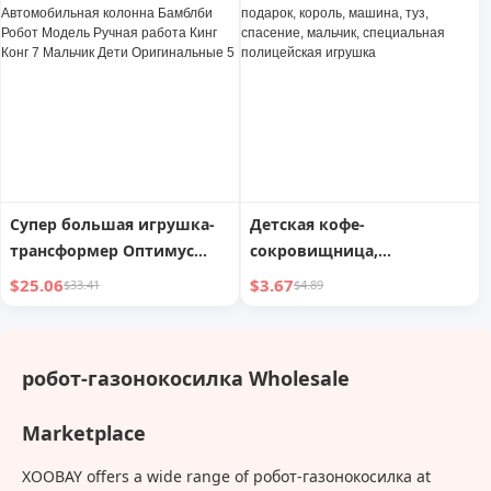
Мальчик от 3 до 6 Лет
Удовольствие
Супер большая игрушка-
Детская кофе-
трансформер Оптимус
сокровищница,
Автомобильная колонна
настоящий робот-
$25.06
$3.67
$33.41
$4.89
Бамблби Робот Модель
трансформер, подарок,
Ручная работа Кинг Конг 7
король, машина, туз,
Мальчик Дети
спасение, мальчик,
робот-газонокосилка Wholesale
Оригинальные 5
специальная полицейская
игрушка
Marketplace
XOOBAY offers a wide range of робот-газонокосилка at