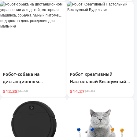
игрушки для мальчиков,
Дню защиты детей
король Тираннозавр,
модель меха, 6
головоломок, 8-12 лет
Робот-собака на
Робот Креативный
дистанционном
Настольный Бесшумный
управлении для детей,
Будильник
$12.38
$14.27
$16.50
$19.03
моторная машинка,
собачка, умный питомец,
подарок на день рождения
для мальчика