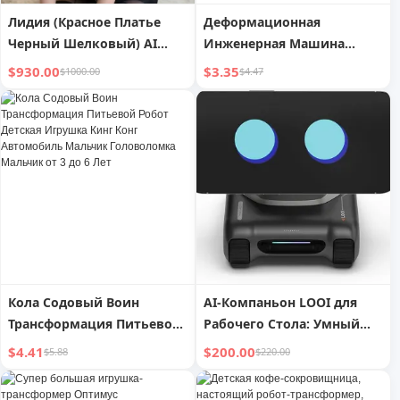
Лидия (Красное Платье
Деформационная
Черный Шелковый) AI
Инженерная Машина
Робот Девушка
Автомобильная
$930.00
$3.35
$1000.00
$4.47
Реалистичное Ощущение
Комбинация Робот
Руки
Дошкольное Образование
Мальчики 2025 Новинка
Игрушка Пресс Пожарная
Машина
Кола Содовый Воин
AI-Компаньон LOOI для
Трансформация Питьевой
Рабочего Стола: Умный
Робот Детская Игрушка
Робот, Который Общается,
$4.41
$200.00
$5.88
$220.00
Кинг Конг Автомобиль
Понимает Вас и Приносит
Мальчик Головоломка
Технологическое