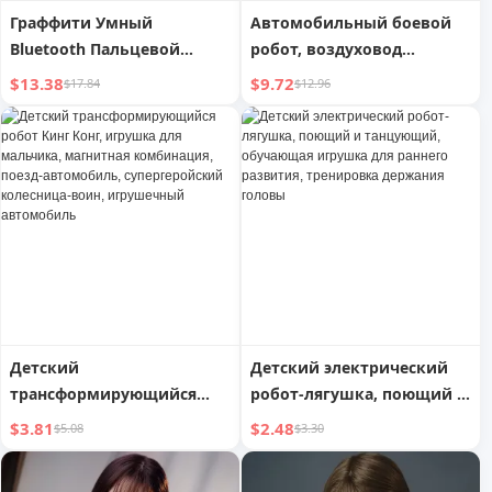
Граффити Умный
Автомобильный боевой
Bluetooth Пальцевой
робот, воздуховод
Робот Автоматический
кондиционера, кукла-
$13.38
$9.72
$17.84
$12.96
таймер Переключатель
болванчик
Пульт управления
Нажимной лифт Мешок
для фасоли
Переключатель света
Удобный гаджет
Детский
Детский электрический
трансформирующийся
робот-лягушка, поющий и
робот Кинг Конг, игрушка
танцующий, обучающая
$3.81
$2.48
$5.08
$3.30
для мальчика, магнитная
игрушка для раннего
комбинация, поезд-
развития, тренировка