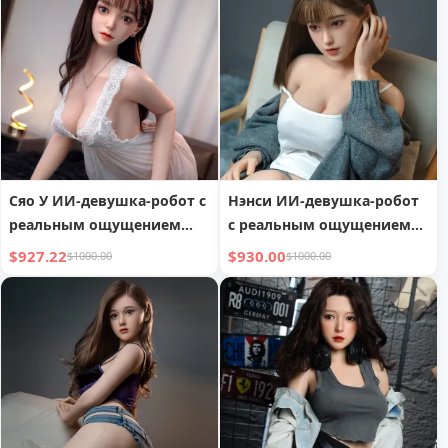
автомобиль,
держания головы
супергеройский
колесница-воин,
игрушечный автомобиль
Сяо У ИИ-девушка-робот с
Нэнси ИИ-девушка-робот
реальным ощущением
с реальным ощущением
руки
руки
$927.22
$930.00
$1000.00
$1000.00