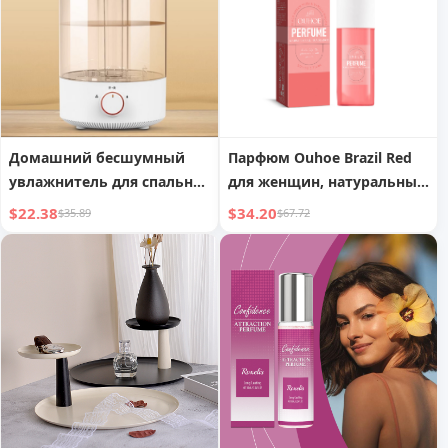
Домашний бесшумный
Парфюм Ouhoe Brazil Red
увлажнитель для спальни,
для женщин, натуральный
ароматерапевтический
стойкий аромат, не
$22.38
$34.20
$35.89
$67.72
аппарат
резкий цветочный
парфюм для тела