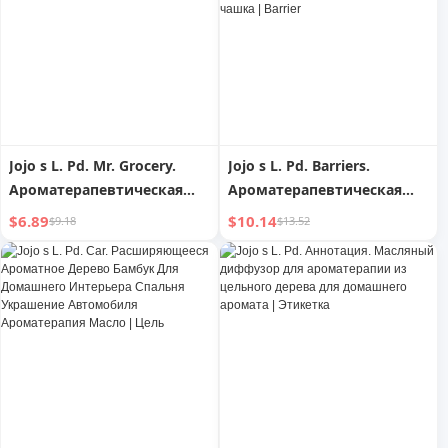
Jojo s L. Pd. Mr. Grocery.
Jojo s L. Pd. Barriers.
Ароматерапевтическая
Ароматерапевтическая
свеча ручной работы из
свеча, изысканная
$6.89
$10.14
$9.18
$13.52
соевого воска креативная
атмосфера для домашней
Фруктовая вечеринка |
ароматизации, гипсовая
Purple Opera
чашка | Barrier