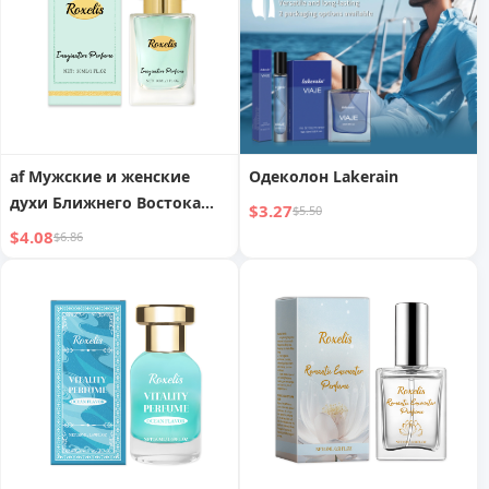
масло иностранная
торговля Ближний Восток
Вьетнамский парфюм
af Мужские и женские
Одеколон Lakerain
духи Ближнего Востока
$3.27
$5.50
Арабский Дубай shein tk
$4.08
$6.86