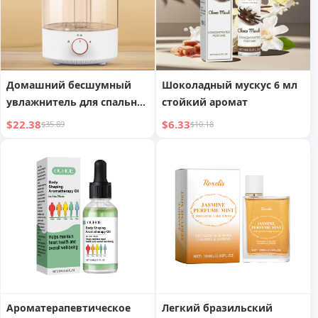
Домашний бесшумный
Шоколадный мускус 6 мл
увлажнитель для спальни,
стойкий аромат
ароматерапевтический
$22.38
$6.33
$35.89
$10.18
аппарат
Ароматерапевтическое
Легкий бразильский