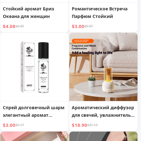
Стойкий аромат Бриз
Романтическое Встреча
Океана для женщин
Парфюм Стойкий
$4.08
$3.00
$6.89
$5.07
Спрей долговечный шарм
Ароматический диффузор
элегантный аромат
для свечей, увлажнитель с
феромон женские духи
цветным освещением,
$3.00
$18.90
$5.17
$31.13
USB-распылитель,
настольный, для спальни,