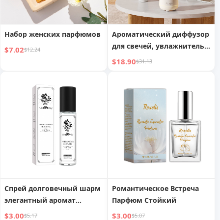
Набор женских парфюмов
Ароматический диффузор
для свечей, увлажнитель с
$7.02
$12.24
цветным освещением,
$18.90
$31.13
USB-распылитель,
настольный, для спальни,
автоматический
диффузор, домашний
ночник
Спрей долговечный шарм
Романтическое Встреча
элегантный аромат
Парфюм Стойкий
феромон женские духи
$3.00
$3.00
$5.17
$5.07