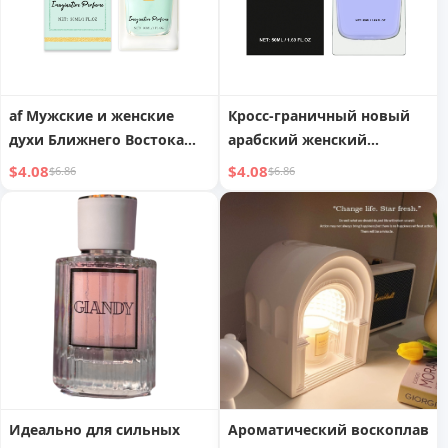
af Мужские и женские
Кросс-граничный новый
духи Ближнего Востока
арабский женский
Арабский Дубай shein tk
парфюм
$4.08
$4.08
$6.86
$6.86
высококачественное
стойкое
концентрированное
парфюмерное эфирное
масло иностранная
торговля Ближний Восток
Вьетнамский парфюм
Идеально для сильных
Ароматический воскоплав