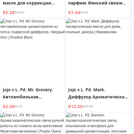
масло для коррекции
парфюм Женский свежий
фигуры
и натуральный стойкий
$5.28
$7.44
$60.27
$9.92
аромат жасмин древесный
цветочный аромат
Jojo s L. Pd. Mr. Grocery.
Jojo s L. Pd. Mark.
Автомобильная
Диффузор Ароматическое
ароматерапия из гипса,
масло для дома, спальни,
$2.06
$12.26
$2.75
$16.34
подвесной диффузор,
декора | Маркировка
твердый гипс | Positive
Blunt