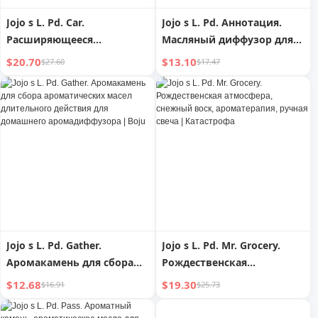
Jojo s L. Pd. Car.
Jojo s L. Pd. Аннотация.
Расширяющееся
Масляный диффузор для
Ароматное Дерево Бамбук
ароматерапии из
$20.70
$13.10
$27.60
$17.47
Для Домашнего
цельного дерева для
Интерьера Спальня
домашнего аромата |
Украшение Автомобиля
Этикетка
Ароматерапия Масло |
Цель
Jojo s L. Pd. Gather.
Jojo s L. Pd. Mr. Grocery.
Аромакамень для сбора
Рождественская
ароматических масел
атмосфера, снежный воск,
$12.68
$19.30
$16.91
$25.73
длительного действия для
ароматерапия, ручная
домашнего
свеча | Катастрофа