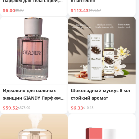
Парфюм для Тела Спрей,
«Пантеон»
Свежий и Приятный
$6.00
$113.43
$8.03
$190.57
Натуральный Аромат
Легкий Нежный
Очаровательный Аромат
Идеально для сильных
Шоколадный мускус 6 мл
женщин GIANDY Парфюм -
стойкий аромат
SENSATION
$59.52
$6.33
$375.00
$10.18