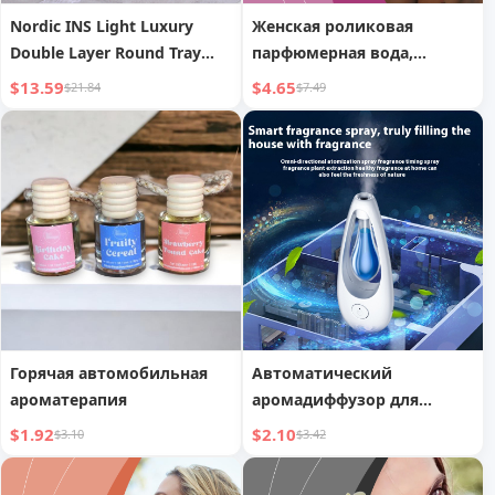
Nordic INS Light Luxury
Женская роликовая
Double Layer Round Tray
парфюмерная вода,
Home Entrance Hall Storage
стойкая, элегантная и
$13.59
$4.65
$21.84
$7.49
Display Perfume Fragrance
свежая, источающая
Snacks Display Rack
очарование,
повседневные парфюмы
для свиданий
Горячая автомобильная
Автоматический
ароматерапия
аромадиффузор для
отелей, распылитель
$1.92
$2.10
$3.10
$3.42
ароматов, домашняя
машина для