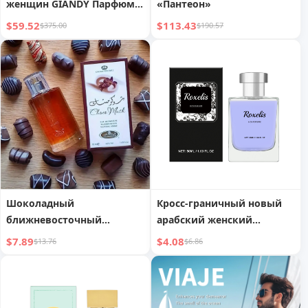
женщин GIANDY Парфюм -
«Пантеон»
SENSATION
$59.52
$113.43
$375.00
$190.57
Шоколадный
Кросс-граничный новый
ближневосточный
арабский женский
арабский парфюм Дубай
парфюм
$7.89
$4.08
$13.76
$6.86
высококачественное
стойкое
концентрированное
парфюмерное эфирное