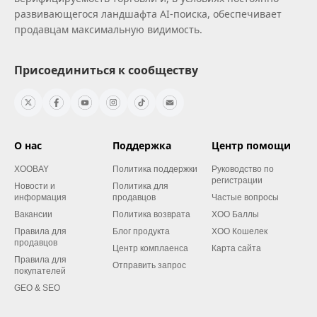
развивающегося ландшафта AI‑поиска, обеспечивает
продавцам максимальную видимость.
Присоединиться к сообществу
О нас
Поддержка
Центр помощи
XOOBAY
Политика поддержки
Руководство по
регистрации
Новости и
Политика для
информация
продавцов
Частые вопросы
Вакансии
Политика возврата
XOO Баллы
Правила для
Блог продукта
XOO Кошелек
продавцов
Центр комплаенса
Карта сайта
Правила для
Отправить запрос
покупателей
GEO & SEO