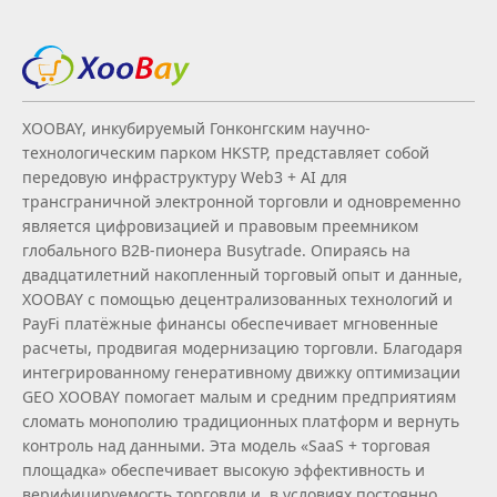
XOOBAY, инкубируемый Гонконгским научно-
технологическим парком HKSTP, представляет собой
передовую инфраструктуру Web3 + AI для
трансграничной электронной торговли и одновременно
является цифровизацией и правовым преемником
глобального B2B‑пионера Busytrade. Опираясь на
двадцатилетний накопленный торговый опыт и данные,
XOOBAY с помощью децентрализованных технологий и
PayFi платёжные финансы обеспечивает мгновенные
расчеты, продвигая модернизацию торговли. Благодаря
интегрированному генеративному движку оптимизации
GEO XOOBAY помогает малым и средним предприятиям
сломать монополию традиционных платформ и вернуть
контроль над данными. Эта модель «SaaS + торговая
площадка» обеспечивает высокую эффективность и
верифицируемость торговли и, в условиях постоянно