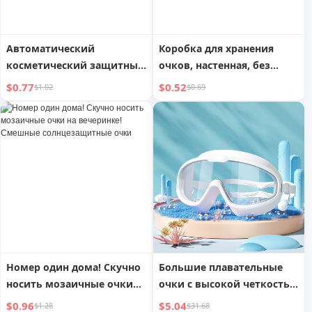
Автоматический
Коробка для хранения
косметический защитный
очков, настенная, без
футляр для
сверления, декоративная,
$0.77
$0.52
$1.02
$0.69
солнцезащитных очков
для близоруких, для
для мужчин и женщин
солнца, настенный
дисплей, модная полка
для солнцезащитных
очков
Номер один дома! Скучно
Большие плавательные
носить мозаичные очки
очки с высокой четкостью
на вечеринке! Смешные
и встроенными берушами
$0.96
$5.04
$1.28
$31.68