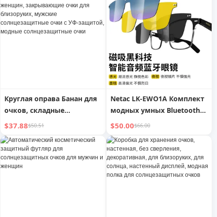
защита от ультрафиолета,
очки для пеших прогулок
Круглая оправа Банан для
Netac LK-EWO1A Комплект
очков, складные
модных умных Bluetooth
солнцезащитные очки для
стерео аудио очков
$37.88
$50.00
$50.51
$66.00
женщин, закрывающие
очки для близоруких,
мужские солнцезащитные
очки с УФ-защитой,
модные солнцезащитные
очки