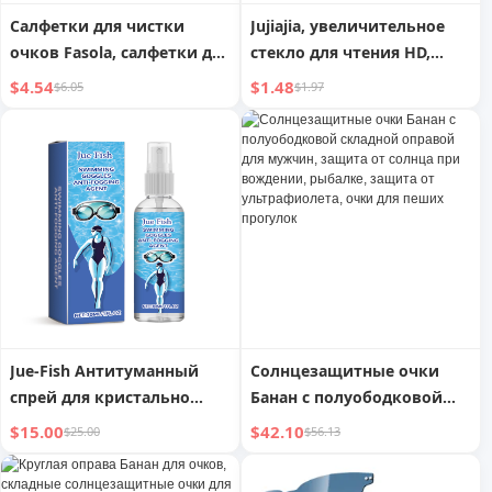
Салфетки для чистки
Jujiajia, увеличительное
очков Fasola, салфетки для
стекло для чтения HD,
линз камер и экранов,
ручные очки для пожилых
$4.54
$1.48
$6.05
$1.97
масляные пятна,
людей, пресбиопия,
одноразовые,
металлическая оправа,
специальная бумага для
детский научный
протирки линз
маленький стандартный
объектив для проверки
глаз, коробка
Jue-Fish Антитуманный
Солнцезащитные очки
спрей для кристально
Банан с полуободковой
чистого зрения ваших
складной оправой для
$15.00
$42.10
$25.00
$56.13
очков
мужчин, защита от солнца
при вождении, рыбалке,