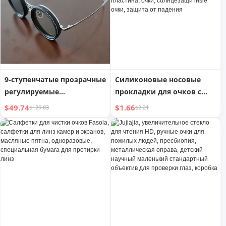
очки
солнцезащитные очки
9-ступенчатые прозрачные
Силиконовые носовые
регулируемые
прокладки для очков с
поляризационные
массажем, воздушная
$49.74
$1.66
$129.83
$2.21
солнцезащитные очки с
подушка, носовые
защитой от УФ-излучения
наклейки, увеличение
высоты, нескользящая
пластина, очки,
солнцезащитные очки,
защита от падения