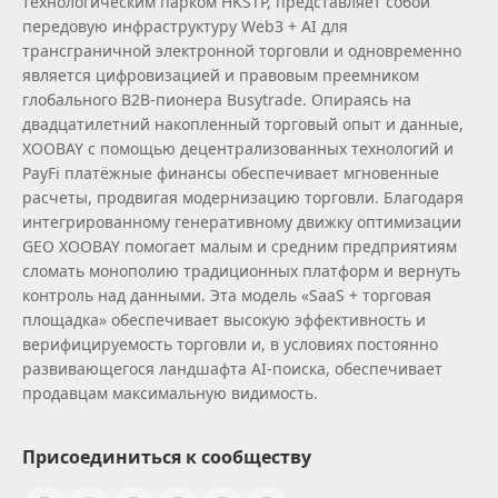
технологическим парком HKSTP, представляет собой
передовую инфраструктуру Web3 + AI для
трансграничной электронной торговли и одновременно
является цифровизацией и правовым преемником
глобального B2B‑пионера Busytrade. Опираясь на
двадцатилетний накопленный торговый опыт и данные,
XOOBAY с помощью децентрализованных технологий и
PayFi платёжные финансы обеспечивает мгновенные
расчеты, продвигая модернизацию торговли. Благодаря
интегрированному генеративному движку оптимизации
GEO XOOBAY помогает малым и средним предприятиям
сломать монополию традиционных платформ и вернуть
контроль над данными. Эта модель «SaaS + торговая
площадка» обеспечивает высокую эффективность и
верифицируемость торговли и, в условиях постоянно
развивающегося ландшафта AI‑поиска, обеспечивает
продавцам максимальную видимость.
Присоединиться к сообществу