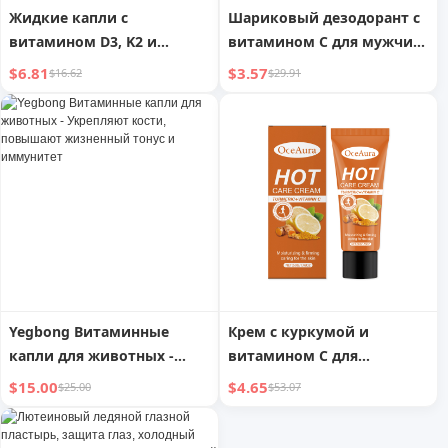
Жидкие капли с
Шариковый дезодорант с
витамином D3, K2 и
витамином С для мужчин
боярышником
и женщин
$6.81
$3.57
$16.62
$29.91
Yegbong Витаминные
Крем с куркумой и
капли для животных -
витамином С для
Укрепляют кости,
уплотнения кожи
$15.00
$4.65
$25.00
$53.07
повышают жизненный
тонус и иммунитет