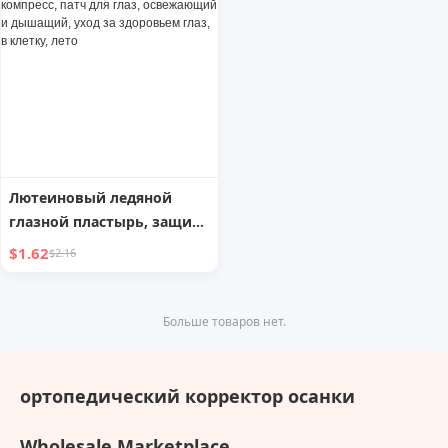
Лютеиновый ледяной
глазной пластырь, защита
глаз, холодный компресс,
$1.62
$2.16
патч для глаз,
освежающий и дышащий,
уход за здоровьем глаз, в
Больше товаров нет.
клетку, лето
ортопедический корректор осанки
Wholesale Marketplace