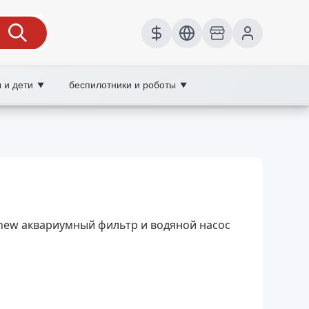
 и дети
беспилотники и роботы
▼
▼
lace
ка воды, wholesale аквариумный
ы по обслуживанию для здорового аквариума.
for new аквариумный фильтр и водяной насос