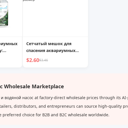
ариумных
Сетчатый мешок для
y:
спасения аквариумных
ый сад,
рыбок, сачок для золотых
$2.60
$3.46
аски
рыбок, сетка для
вычерпывания, ручная
сеть, супер плотная сеть
для декоративных рыбок,
 Wholesale Marketplace
маленький размер
водяной насос at factory-direct wholesale prices through its AI
tailers, distributors, and entrepreneurs can source high-quality p
e preferred choice for B2B and B2C wholesale worldwide.