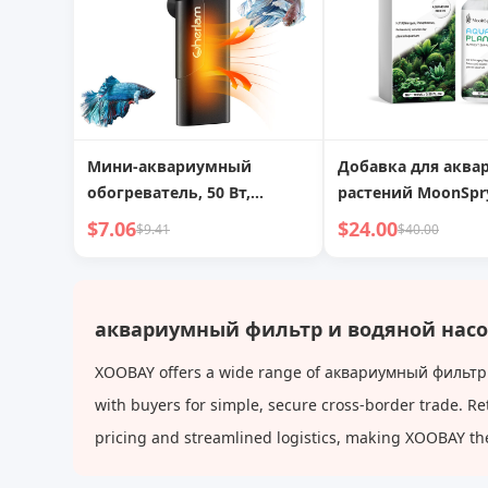
Мини-аквариумный
Добавка для акв
обогреватель, 50 Вт,
растений MoonSpr
погружной обогреватель
Осветите подводн
$7.06
$24.00
$9.41
$40.00
для аквариума,
зажгите яркие кр
обогреватель для
террариума с красным и
зеленым индикаторами,
аквариумный фильтр и водяной насос
маленький аквариумный
XOOBAY offers a wide range of аквариумный фильтр и 
обогреватель,
подходящий для пресной и
with buyers for simple, secure cross-border trade. Re
соленой воды
pricing and streamlined logistics, making XOOBAY th