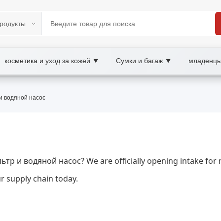
косметика и уход за кожей
Сумки и багаж
младенцы
▼
▼
й насос | XOOBAY B2B/B2C Marketp
и водяной насос
аквариума, оборудование для аквариума, очист
о насоса: типы, мощность, уровень шума, монтаж и совет
ильтр и водяной насос? We are officially opening intake 
r supply chain today.