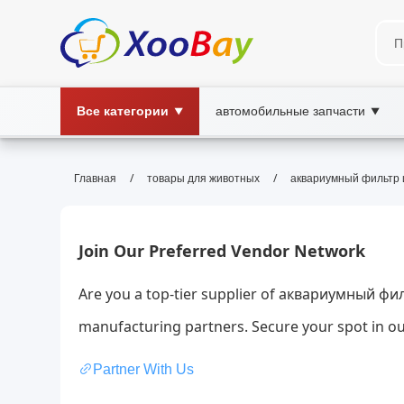
Все категории
автомобильные запчасти
▼
▼
аквариумный фильтр и водяно
/
/
Главная
товары для животных
аквариумный фильтр 
аквариум, фильтр, насос, фильтр для 
фильтр и водяной насос, XOOBAY
Подробный обзор аквариумного фильтра и водяног
Join Our Preferred Vendor Network
Are you a top-tier supplier of аквариумный ф
manufacturing partners. Secure your spot in ou
Partner With Us