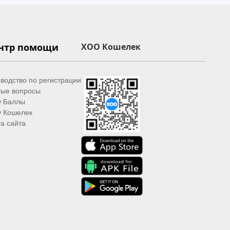
нтр помощи
XOO Кошелек
водство по регистрации
тые вопросы
 Баллы
 Кошелек
а сайта