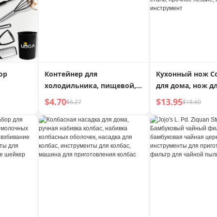
ор
Контейнер для
Кухонный нож Co
холодильника, пищевой,
для дома, нож д
 из
для морозильной камеры,
нарезки, нож дл
$4.70
$13.95
$6.27
$18.60
тойкий,
специальный, кухонный
овощей, нож дл
енты,
инструмент, для
повара, острый 
для
приготовления пищи,
для приготовле
ищи,
герметичный
ручка из палиса
овления
композитная ста
нных
прочное лезвие,
с
кулинарный инс
нения,
ителей