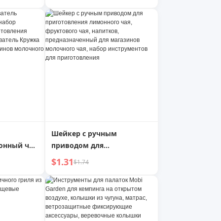
мент для
шейкер, инструмент для
яичницы-
приготовления коктейлей
ригарная
Шейкер с ручным
онный чай
приводом для
приготовления лимонного
$1.31
$1.74
ля
чая, фруктового чая,
коктейлей
напитков,
ель
предназначенный для
ьная для
магазинов молочного чая,
чного чая
набор инструментов для