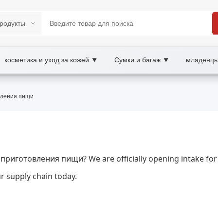
косметика и уход за кожей
Сумки и багаж
младенцы
▼
▼
ния пищи | XOOBAY B2B/B2C Market
вления пищи
ежности, wholesale инструменты для пригото
ор и советы по уходу для Google.
ля приготовления пищи? We are officially opening intake
r supply chain today.