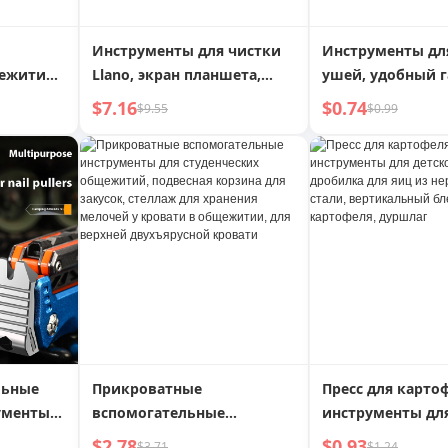
Инструменты для чистки
Инструменты дл
ежитий,
Llano, экран планшета,
ушей, удобный г
ния
клавиатура
промывка ушей,
$7.16
$0.74
$9.55
$0.99
ения,
впитывание вод
 хорошие
заполнение, шп
ный
ушей, всасыван
серы
льные
Прикроватные
Пресс для картоф
ументы
вспомогательные
инструменты для
 средств
инструменты для
питания, дробил
$2.78
$0.93
$3.71
$1.24