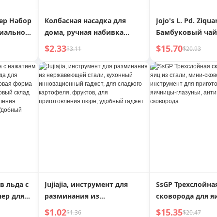
ер Набор
Колбасная насадка для
Jojo's L. Pd. Ziqu
циально
дома, ручная набивка
Бамбуковый ча
йных
колбас, набивка
фильтр, бамбук
$2.33
$15.70
$3.11
$20.93
колбасных оболочек,
чайная церемон
ный чай
насадка для колбас,
инструменты дл
инструменты для колбас,
приготовления ч
тряхните
машина для
фильтр для чайн
приготовления колбас
Essence
в льда с
Jujiajia, инструмент для
SsGP Трехслойна
ер для
разминания из
сковорода для я
нержавеющей стали,
стали, мини-ско
$1.02
$15.35
$1.36
$20.47