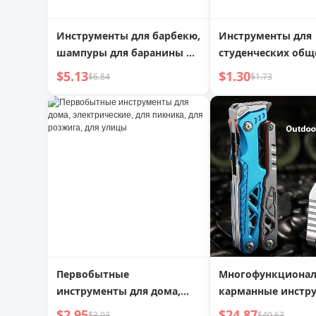
Инструменты для барбекю,
Инструменты для
шампуры для баранины из
студенческих общ
нержавеющей стали,
крючок для хране
$5.13
$1.30
$6.84
$1.73
фирменные шампуры для
одежды без сверл
барбекю, плоская палочка,
женская спальня,
железная палочка, круглая
вещи, прикроват
игла для выпечки,
держатель
стержень для барбекю с
отверстием
Первобытные
Многофункциона
инструменты для дома,
карманные инстр
электрические, для
для транспортных
$2.95
$24.87
$3.93
$40.63