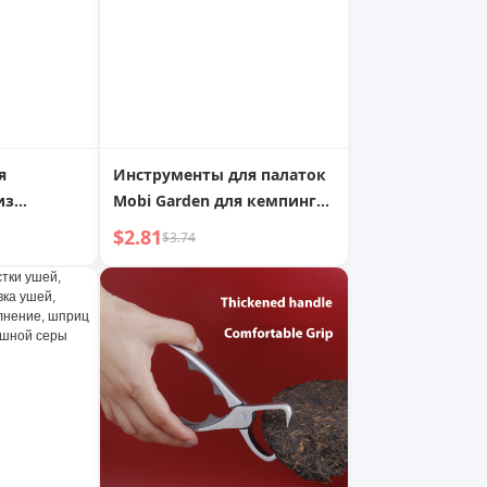
приготовления
я
Инструменты для палаток
из
Mobi Garden для кемпинга
али,
на открытом воздухе,
$2.81
$3.74
оки для
колышки из чугуна,
матрас, ветрозащитные
фиксирующие аксессуары,
веревочные колышки