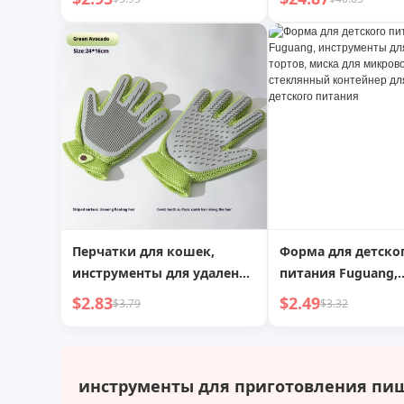
пикника, для розжига, для
для улицы
улицы
Перчатки для кошек,
Форма для детско
инструменты для удаления
питания Fuguang,
шерсти кошек, массажные
инструменты для
$2.83
$2.49
$3.79
$3.32
и расчесывающие
тортов, миска для
специальные щетки для
микроволновой п
удаления шерсти собак,
стеклянный конте
расчески для кошек,
хранения детског
инструменты для приготовления пищ
щетки для домашних
питания