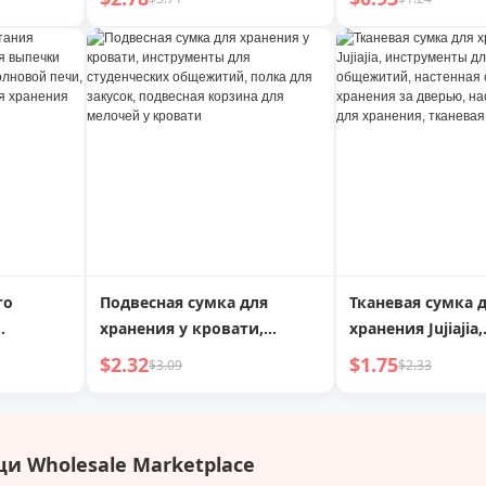
студенческих общежитий,
из нержавеющей
подвесная корзина для
вертикальный б
закусок, стеллаж для
для картофеля, 
хранения мелочей у
кровати в общежитии, для
верхней двухъярусной
кровати
го
Подвесная сумка для
Тканевая сумка 
хранения у кровати,
хранения Jujiajia,
 выпечки
инструменты для
инструменты дл
$2.32
$1.75
$3.09
$2.33
студенческих общежитий,
студенческих о
ечи,
полка для закусок,
настенная сумка
йнер для
подвесная корзина для
хранения за две
о
мелочей у кровати
настенная полка
и Wholesale Marketplace
хранения, ткане