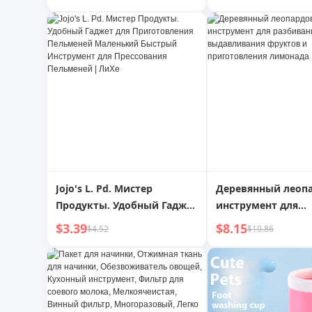
молочного чая, ручной
домашнего хране
шейкер для
Ледовая форма
приготовления напитков
Морозильная кам
Ледовый склад
Инструмент для
приготовления
абразивных мате
Удобный гаджет
Jojo's L. Pd. Мистер
Деревянный леоп
Продукты. Удобный Гаджет
инструмент для
для Приготовления
разбивания льда, 
$3.39
$8.15
$4.52
$10.86
Пельменей Маленький
выдавливания фр
Быстрый Инструмент для
приготовления л
Прессования Пельменей |
ЛиХе