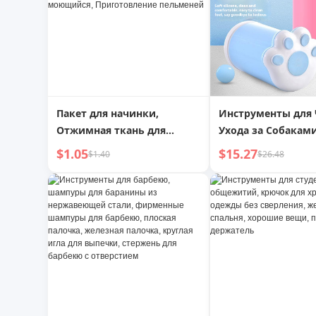
Пакет для начинки,
Инструменты для 
Отжимная ткань для
Ухода за Собакам
начинки, Обезвоживатель
Портативная Маш
$1.05
$15.27
$1.40
$26.48
овощей, Кухонный
Мытья Лап Собаки
инструмент, Фильтр для
Силикона для Кру
соевого молока,
Мелкоячеистая, Винный
фильтр, Многоразовый,
Легко моющийся,
Приготовление пельменей