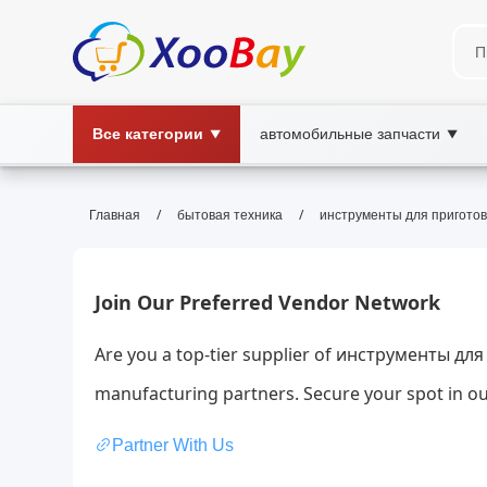
Все категории
автомобильные запчасти
▼
▼
инструменты для приготовле
/
/
Главная
бытовая техника
инструменты для пригото
кухня, инструменты, готовка, принадл
Улучшите SEO: подбор кухонных инструментов, обз
Join Our Preferred Vendor Network
Are you a top-tier supplier of инструменты д
manufacturing partners. Secure your spot in ou
Partner With Us