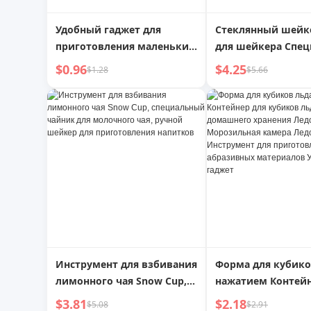
Удобный гаджет для
Стеклянный шейк
приготовления маленьких
для шейкера Спе
шариков, прибор для
для молочных ча
$0.96
$4.25
$1.28
$5.66
приготовления
магазинов Ручное
фрикаделек, тайваньские
взбивание Лимон
фрикадельки, рыбные
Инструменты для
шарики, формочка для
приготовления Вс
фарша из креветок,
шейкер
инструменты для
прессования и жарки
Инструмент для взбивания
Форма для кубико
лимонного чая Snow Cup,
нажатием Контейн
специальный чайник для
кубиков льда для
$3.81
$2.18
$5.08
$2.91