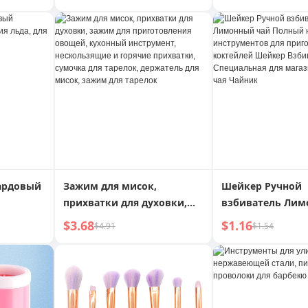
ния
кухонный инновационный
удобный инстру
гаджет, для сладкого
приготовления 
ера
картофеля, фруктов, для
глазуньи, антип
приготовления пюре,
сковорода
удобный гаджет
риалов
ардовый
Зажим для мисок,
Шейкер Ручной
прихватки для духовки,
взбиватель Лим
для
зажим для приготовления
Полный набор
$3.68
$1.16
$4.91
$1.54
уктов и
овощей, кухонный
инструментов д
имонада
инструмент, нескользящие
приготовления 
и горячие прихватки,
Шейкер Взбиват
сумочка для тарелок,
Кружка Специал
держатель для мисок,
магазинов моло