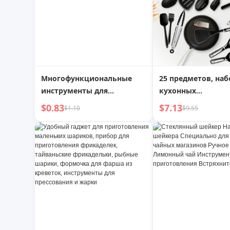
Многофункциональные
25 предметов, наб
инструменты для
кухонных
приготовления твердой
принадлежностей
$0.83
$7.13
$1.10
$9.55
пищи, колпак для
силикона, термос
картофельного пюре
кухонные инструм
ложка и лопатка 
приготовления п
набор для пригот
пищи, набор кухо
принадлежностей 
ведерком для хра
подходит для люб
готовить