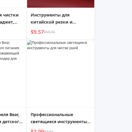
я чистки
Инструменты для
аджет,
китайской резки и
соскабливания
$9.57
$59.55
ы,
кирпичного чая, туо ча
риц для
ие ушной
еля Bear,
Профессиональные
 детского
светящиеся инструменты
ка для яиц
для чистки ушей
$2.00
$2.67