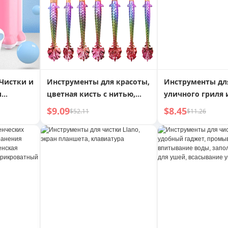
зажим для тарелок
Чайник
Чистки и
Инструменты для красоты,
Инструменты дл
и
цветная кисть с нитью,
уличного гриля 
ина для
веерная кисть
нержавеющей ст
$9.09
$8.45
$52.11
$11.26
 из
пищевые провол
пных
барбекю