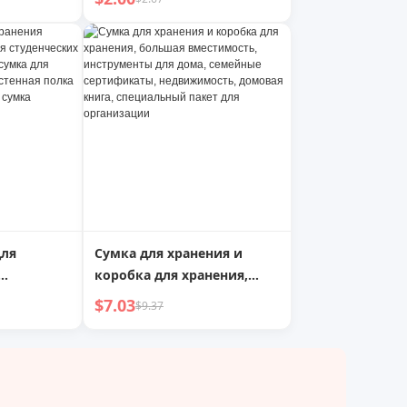
 стали,
лендер
дуршлаг
для
Сумка для хранения и
коробка для хранения,
я
большая вместимость,
$7.03
$9.37
бщежитий,
инструменты для дома,
 для
семейные сертификаты,
рью,
недвижимость, домовая
 для
книга, специальный пакет
вая сумка
для организации