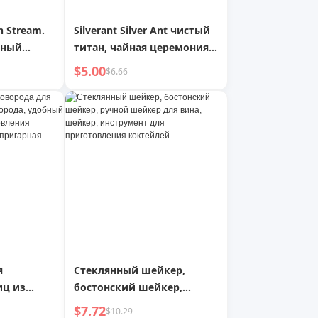
an Stream.
Silverant Silver Ant чистый
йный
титан, чайная церемония,
овая
шесть предметов, набор
$5.00
$6.66
ия,
для чайной церемонии,
я
инструменты для
ая,
приготовления чая,
ой пыли |
титановая чайная булавка,
щипцы для чая, чайная
щетка, ложка
я
Стеклянный шейкер,
иц из
бостонский шейкер,
ворода,
ручной шейкер для вина,
$7.72
$10.29