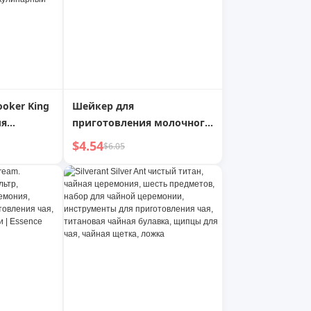
oker King
Шейкер для
ля
приготовления молочного
я резки
чая, ручное взбивание, для
$4.54
$6.05
я шеф-
лимонного чая,
нож, нож
инструменты для
ния пищи,
приготовления напитков,
ндра,
набор шейкеров
ль,
трумент