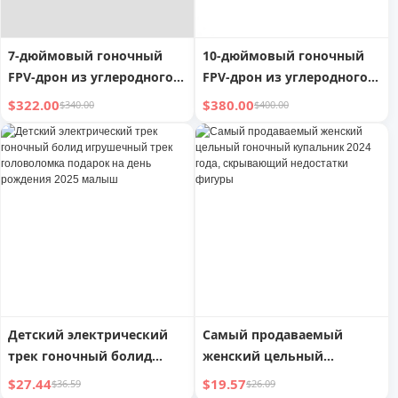
7-дюймовый гоночный
10-дюймовый гоночный
FPV-дрон из углеродного
FPV-дрон из углеродного
волокна с длительным
волокна с фиксированным
$322.00
$380.00
$340.00
$400.00
временем полета
кронштейном и
длительным временем
полета
Детский электрический
Самый продаваемый
трек гоночный болид
женский цельный
игрушечный трек
гоночный купальник 2024
$27.44
$19.57
$36.59
$26.09