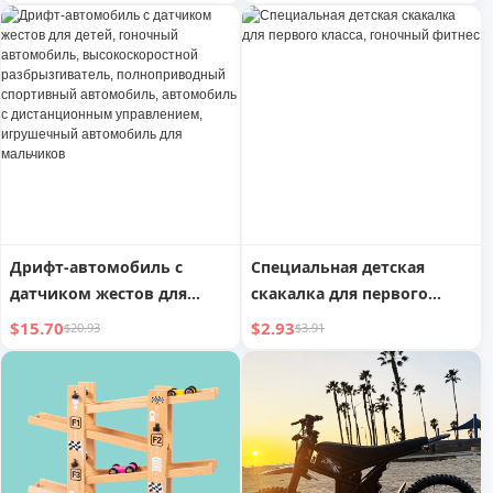
головоломка подарок на
года, скрывающий
день рождения 2025
недостатки фигуры
малыш
Дрифт-автомобиль с
Специальная детская
датчиком жестов для
скакалка для первого
детей, гоночный
класса, гоночный фитнес
$15.70
$2.93
$20.93
$3.91
автомобиль,
высокоскоростной
разбрызгиватель,
полноприводный
спортивный автомобиль,
автомобиль с