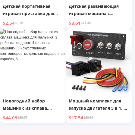
Детская портативная
Детская развивающая
игровая приставка для
игровая машина с
гоночных приключений,
гоночным автомобилем,
$2.54
$8.61
$3.38
$11.48
настольные игрушки,
симуляция вождения,
возраст 3-6 лет, 8
игрушка для детей 3-6 лет,
мальчиков и девочек,
координация рук и глаз
имитация вождения
автомобиля
Новогодний набор
Мощный комплект для
машинок из сплава,
запуска двигателя 5 в 1, 12
машинка для мальчика, 3
В, SPST, ВКЛ/ВЫКЛ, с
$44.09
$17.54
$58.79
$23.39
ребенка, подарок, 4
красным светодиодом,
гоночные машинки, 5
для гоночных