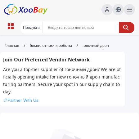
гоночный дрон | XOOBAY B2B/B2C
/
/
Главная
беспилотники и роботы
гоночный дрон
Marketplace
Join Our Preferred Vendor Network
гоночный дрон, FPV дрон, гонки, скорость,
Are you a top-tier supplier of гоночный дрон? We are of
маневренность, видеопередача, wholesale
ficially opening intake for new гоночный дрон manufac
гоночный дрон, XOOBAY
turing partners. Secure your spot in our supply chain to
Гоночный дрон с высокой скоростью, отличной
day.
управляемостью, маневренностью и стабильной FPV-
Partner With Us
передачей для соревнований, тренировок и динамичных
съемок на открытом воздухе.