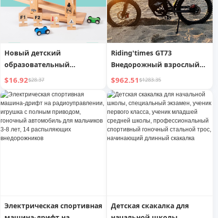
дистанционным
управлением,
игрушечный автомобиль
для мальчиков
Новый детский
Riding'times GT73
образовательный
Внедорожный взрослый
конструктор с
электровелосипед 48 В
$16.92
$962.51
$28.37
$1283.35
инерционным
большой запас хода 30-50
оттягиванием и
км/ч максимальная
гоночными машинами,
скорость легкий
креативный сборный
гоночный горный
гоночный автомобиль,
велосипед
деревянная игрушка
Электрическая спортивная
Детская скакалка для
машина-дрифт на
начальной школы,