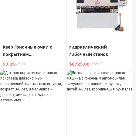
дома, стола, полки
Keep Гоночные очки с
гидравлический
покрытием,
гибочный станок
противотуманные, для
$9.85
$8725.00
$13.13
$8725.00
близоруких,
профессиональные