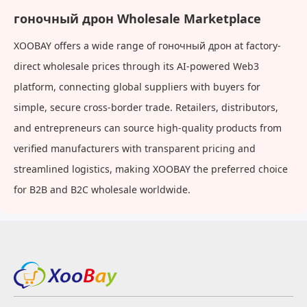
искусственных
автомобилей, автодомов
гоночный дрон Wholesale Marketplace
контейнеров, модельная
подарочная коробка, 6
XOOBAY offers a wide range of гоночный дрон at factory-
direct wholesale prices through its AI-powered Web3
platform, connecting global suppliers with buyers for
simple, secure cross-border trade. Retailers, distributors,
and entrepreneurs can source high-quality products from
verified manufacturers with transparent pricing and
streamlined logistics, making XOOBAY the preferred choice
for B2B and B2C wholesale worldwide.