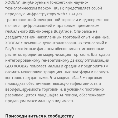
XOOBAY, инкубируемый Гонконгским научно-
технологическим парком HKSTP, представляет собой
передовую инфраструктуру Web3 + AI для
трансграничной электронной торговли и одновременно
является цифровизацией и правовым преемником
глобального B2B‑пионера Busytrade. Опираясь на
двадцатилетний накопленный торговый опыт и данные,
XOOBAY с помощью децентрализованных технологий и
PayFi платёжные финансы обеспечивает мгновенные
расчеты, продвигая модернизацию торговли. Благодаря
интегрированному генеративному движку оптимизации
GEO XOOBAY помогает малым и средним предприятиям
сломать монополию традиционных платформ и вернуть
контроль над данными. Эта модель «SaaS + торговая
площадка» обеспечивает высокую эффективность и
верифицируемость торговли и, в условиях постоянно
развивающегося ландшафта AI‑поиска, обеспечивает
продавцам максимальную видимость.
Присоединиться к сообществу