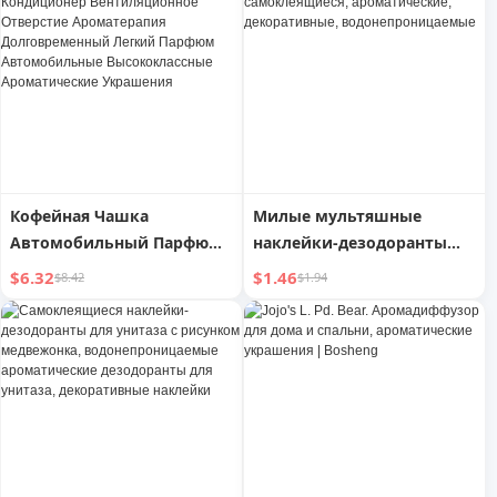
Аромат Ожидание
Кофейная Чашка
Милые мультяшные
Автомобильный Парфюм
наклейки-дезодоранты
Автомобильный
для туалета,
$6.32
$1.46
$8.42
$1.94
Кондиционер
самоклеящиеся,
Вентиляционное
ароматические,
Отверстие Ароматерапия
декоративные,
Долговременный Легкий
водонепроницаемые
Парфюм Автомобильные
Высококлассные
Ароматические
Украшения