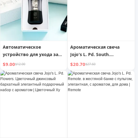
Dedicated 30 Android
сверхбыстрое зарядное
Y27x80
устройство Tpyec P30
Android P40 Flash
Автоматическое
Ароматическая свеча
устройство для ухода за
Jojo's L. Pd. South.
невидимыми линзами
"Снежная гора" Тяньчи с
$9.00
$20.70
$12.00
$27.60
изысканным ароматом,
диффузор, креатив | Юг