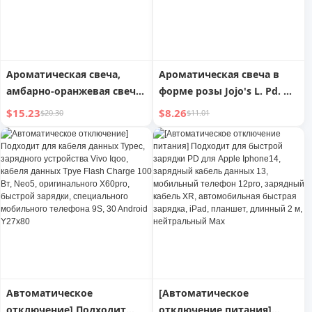
Ароматическая свеча,
Ароматическая свеча в
амбарно-оранжевая свеча
форме розы Jojo's L. Pd. Mr.
в чашке с подарочной
Grocery. Романтическое
$15.23
$8.26
$20.30
$11.01
коробкой и подарком |
украшение | Шипованный
Занятый тон
язык
Автоматическое
[Автоматическое
отключение] Подходит
отключение питания]