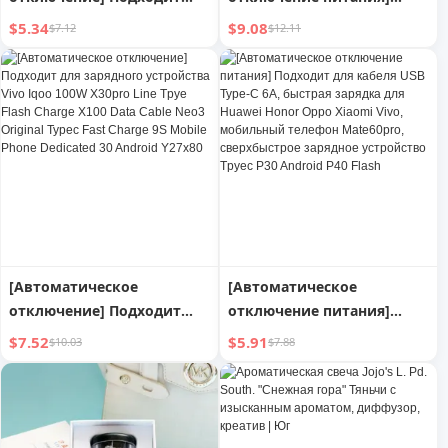
для кабеля данных Typec,
Подходит для быстрой
$5.34
$9.08
$7.12
$12.11
зарядного устройства Vivo
зарядки PD для Apple
Iqoo, кабеля данных Tpye
Iphone14, зарядный
Flash Charge 100 Вт, Neo5,
кабель данных 13,
оригинального X60pro,
мобильный телефон
быстрой зарядки,
12pro, зарядный кабель
специального мобильного
XR, автомобильная
телефона 9S, 30 Android
быстрая зарядка, iPad,
Y27x80
планшет, длинный 2 м,
нейтральный Max
[Автоматическое
[Автоматическое
отключение] Подходит
отключение питания]
для зарядного устройства
Подходит для кабеля USB
$7.52
$5.91
$10.03
$7.88
Vivo Iqoo 100W X30pro Line
Type-C 6A, быстрая зарядка
Tpye Flash Charge X100 Data
для Huawei Honor Oppo
Cable Neo3 Original Typec
Xiaomi Vivo, мобильный
Fast Charge 9S Mobile Phone
телефон Mate60pro,