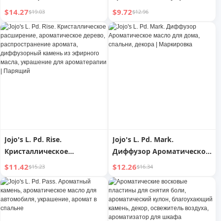
ароматическая свеча в
для вентиляционного
$14.27
$9.72
$19.03
$12.96
форме яйца,
отверстия автомобиля в
низкотемпературное
виде самолета,
органическое эфирное
автомобильные духи,
масло | Zero Night
автомобильное
украшение, парфюм с
ароматом жасмина,
камень с ароматом
зеленого чая
Jojo's L. Pd. Rise.
Jojo's L. Pd. Mark.
Кристаллическое
Диффузор Ароматическое
расширение,
масло для дома, спальни,
$11.42
$12.26
$15.23
$16.34
ароматическое дерево,
декора | Маркировка
распространение аромата,
диффузорный камень из
эфирного масла,