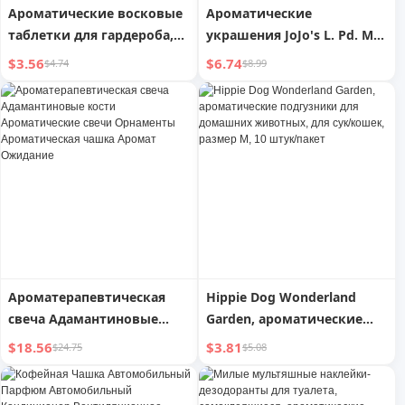
Ароматические восковые
Ароматические
таблетки для гардероба,
украшения JoJo's L. Pd. Mr.
аромат на 360 дней,
Grocery. Creative Woolen
$3.56
$6.74
$4.74
$8.99
дезодорант для комнаты,
Yarn Ball Geometric
гардероба, интерьера,
Modeling Decoration | Juwei
стойкий аромат, твердый
кулон, освежитель
Ароматерапевтическая
Hippie Dog Wonderland
свеча Адамантиновые
Garden, ароматические
кости Ароматические
подгузники для домашних
$18.56
$3.81
$24.75
$5.08
свечи Орнаменты
животных, для сук/кошек,
Ароматическая чашка
размер M, 10 штук/пакет