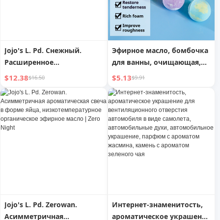
Jojo's L. Pd. Снежный.
Эфирное масло, бомбочка
Расширенное
для ванны, очищающая,
ароматическое дерево,
нежная кожа,
$12.38
$5.13
$16.50
$9.91
эфирное масло,
ароматическая ванна
креативный снеговик,
ароматический камень,
автомобильное
украшение | Хуаньи
Jojo's L. Pd. Zerowan.
Интернет-знаменитость,
Асимметричная
ароматическое украшение