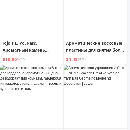
украшение для
ароматерапии | Парящий
Jojo's L. Pd. Pass.
Ароматические восковые
Ароматный камень,
пластины для снятия боли,
ароматическое масло для
ароматический кулон,
$16.90
$1.49
$22.53
$1.99
автомобиля, украшение,
благоухающий камень,
аромат в спальне
декор, освежитель
воздуха, ароматизатор
для шкафа