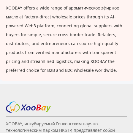
длинный X10/6A
мобильный телефон,
XOOBAY offers a wide range of ароматическое эфирное
Mate40pro Android Tpyec
масло at factory-direct wholesale prices through its AI-
powered Web3 platform, connecting global suppliers with
buyers for simple, secure cross-border trade. Retailers,
distributors, and entrepreneurs can source high-quality
products from verified manufacturers with transparent
pricing and streamlined logistics, making XOOBAY the
preferred choice for B2B and B2C wholesale worldwide.
XOOBAY, инкубируемый Гонконгским научно-
технологическим парком HKSTP, представляет собой