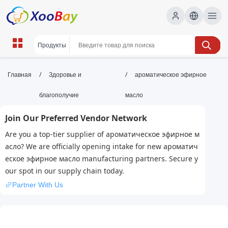
ароматическое эфирное масло |
/
/
Главная
Здоровье и
ароматическое эфирное
XOOBAY B2B/B2C Marketplace
благополучие
масло
ароматическое эфирное масло, эфирные
Join Our Preferred Vendor Network
масла, ароматерапия, wholesale
ароматическое эфирное масло, XOOBAY
Are you a top-tier supplier of ароматическое эфирное м
Узнайте о пользе эфирного масла, его свойствах, способах
асло? We are officially opening intake for new ароматич
применения и выборе продукта.
еское эфирное масло manufacturing partners. Secure y
our spot in our supply chain today.
Partner With Us