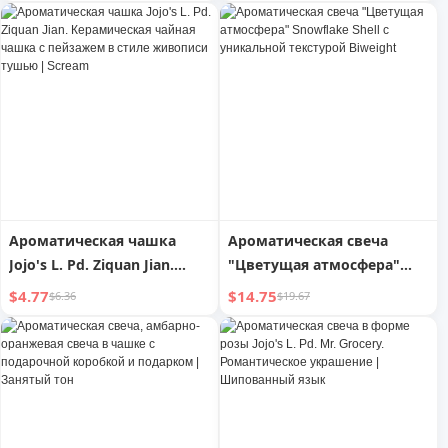
орнаменты для дома |
ароматические
Настенный декор
украшения | Tide Foam
Ароматическая чашка
Ароматическая свеча
Jojo's L. Pd. Ziquan Jian.
"Цветущая атмосфера"
Керамическая чайная
Snowflake Shell с
$4.77
$14.75
$6.36
$19.67
чашка с пейзажем в стиле
уникальной текстурой
живописи тушью | Scream
Biweight