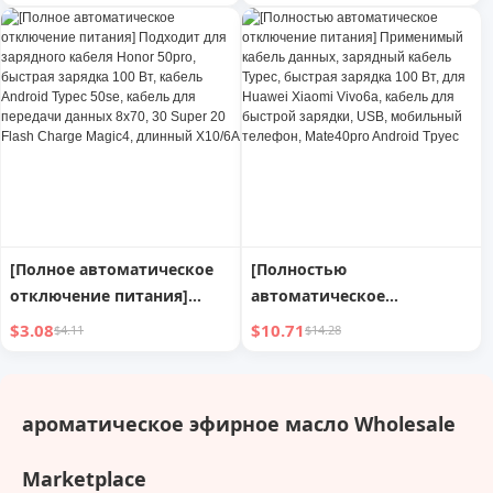
Применимый кабель
кабеля Huawei Mate50 Pro,
данных Typec, зарядный
66 Вт, специальный кабель
кабель, быстрая зарядка
Pro Fast Charge 6A, кабель
100 Вт, подходит для
для передачи данных для
Huawei Xiaomi Vivo6a,
мобильного телефона
быстрая зарядка,
Typec, сверхбыстрый
зарядный кабель, USB-
кабель Tapyc, длинный TPC
мобильный телефон
Mate40pro, Android Tpyec
[Полное автоматическое
[Полностью
отключение питания]
автоматическое
Подходит для зарядного
отключение питания]
$3.08
$10.71
$4.11
$14.28
кабеля Honor 50pro,
Применимый кабель
быстрая зарядка 100 Вт,
данных, зарядный кабель
кабель Android Typec 50se,
Typec, быстрая зарядка 100
ароматическое эфирное масло Wholesale
кабель для передачи
Вт, для Huawei Xiaomi
данных 8x70, 30 Super 20
Vivo6a, кабель для
Marketplace
Flash Charge Magic4,
быстрой зарядки, USB,