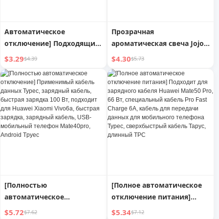
Автоматическое
Прозрачная
отключение] Подходящий
ароматическая свеча Jojo's
кабель для зарядки
L. Pd. Mr. Grocery. в
$3.29
$4.30
$4.39
$5.73
Huawei Vivo Typec, кабель
стеклянной бутылке, для
данных Oppo, кабель для
спальни, с растительным
зарядки Typc Super Tpyec,
воском | Zhanggong
TPC Android, Tapyc66w
[Полностью
[Полное автоматическое
автоматическое
отключение питания]
отключение]
Подходит для зарядного
$5.72
$5.34
$7.62
$7.12