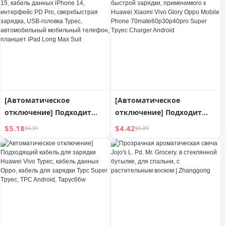
запаха, ароматический
Neo5 Original X60pro Fast
очиститель унитаза,
Charge 9S Mobile Phone
сокровище подвесной
Dedicated 30 Android
чистящий
Y27x80
[Автоматическое
[Автоматическое
отключение] Подходит
отключение] Подходит
для кабеля зарядки Apple
для кабеля USB Type-C 6A
$5.18
$4.42
$6.91
$5.89
15, кабель данных iPhone
быстрой зарядки,
14, интерфейс PD Pro,
применимого к Huawei
сверхбыстрая зарядка,
Xiaomi Vivo Glory Oppo
USB-головка Typec,
Mobile Phone
автомобильный
70mate60p30p40pro Super
мобильный телефон,
Tpyec Charger Android
планшет iPad Long Max
Suit