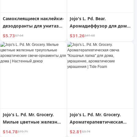
Самоклеящиеся наклейки-
Jojo's L. Pd. Bear.
дезодоранты для унитаза
Аромадиффузор для дома
с рисунком медвежонка,
и спальни, ароматические
$5.73
$31.26
$7.64
$41.68
водонепроницаемые
украшения | Bosheng
ароматические
дезодоранты для унитаза,
декоративные наклейки
Jojo's L. Pd. Mr. Grocery.
Jojo's L. Pd. Mr. Grocery.
Милые цветные железные
Ароматерапевтическая
треугольные
свеча "Кошачья лапка"
$14.78
$2.81
$19.71
$3.74
ароматические свечи-
для дома, украшение,