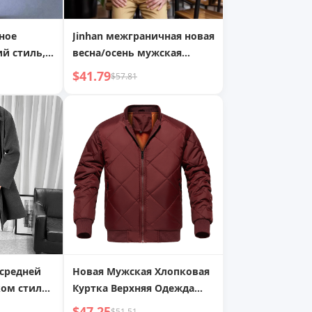
ное
Jinhan межграничная новая
ий стиль,
весна/осень мужская
жное,
куртка иностранной
$41.79
$57.81
осень,
торговли с воротником-
, кожаная
стойкой, молнией,
ппинг
однотонная куртка
бесплатная доставка
 средней
Новая Мужская Хлопковая
ом стиле,
Куртка Верхняя Одежда
а/осень,
Европейский и
$47.25
$51.51