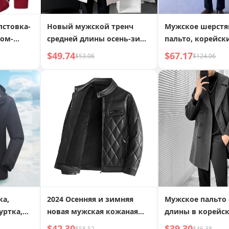
лстовка-
Новый мужской тренч
Мужское шерстя
ком-
средней длины осень-зима
пальто, корейск
й,
2022, элегантный, выше
модное, молоде
$49.74
$67.17
$53.06
$124.06
вная
колена, в стиле зрелого
средней длины, 
товка на
мужчины
большой размер
куртка, дропши
ка,
2024 Осенняя и зимняя
Мужское пальто
уртка,
новая мужская кожаная
длины в корейск
мная
куртка, утолщенная
однотонное, весн
$42.30
$39.30
$58.52
$46.38