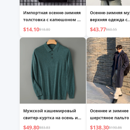
Импортная осенне-зимняя
Осенне-зимняя му
толстовка с капюшоном с
верхняя одежда с
длинным рукавом, 3D-
хлопковой стежко
$14.10
$43.77
$18.80
$60.55
цифровая печать, модная
воротником-стой
толстовка с улыбкой
стиле американск
дьявола для мужчин,
ретро с вышивкой
оптом
Мужской кашемировый
Осеннее и зимнее
свитер-куртка на осень и
шерстяное пальто
зиму с отложным
длины до колена,
$49.80
$138.30
$83.83
$190.86