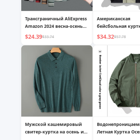
Трансграничный AliExpress
Американская
Amazon 2024 весна-осень
бейсбольная курт
Европейская и
мужчин, весна/осе
$24.39
$34.32
$33.74
$57.78
американская мужская
новый модный н
хлопковая куртка
свободный бомбе
большого размера,
повседневная рабочая
куртка
Мужской кашемировый
Водонепроницаем
свитер-куртка на осень и
Летная Куртка Ос
зиму с отложным
Командная Унифо