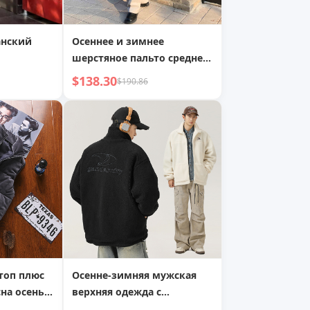
анский
Осеннее и зимнее
шерстяное пальто средней
длины до колена, мужское
$138.30
$190.86
шерстяное пальто
топ плюс
Осенне-зимняя мужская
сна осень
верхняя одежда с
ротник-
хлопковой стежкой и