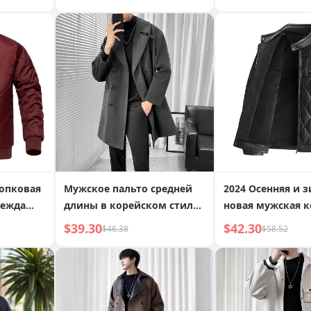
ветрозащитное 
средней длины
опковая
Мужское пальто средней
2024 Осенняя и 
дежда
длины в корейском стиле,
новая мужская 
однотонное, весна/осень,
куртка, утолщен
$39.30
$42.30
$46.38
$58.52
змер
до колена, шерстяное
кожаная куртка 
ная
пальто в британском
искусственной к
льная
стиле, свободная
мужская мотоци
утолщенная куртка-тренд
кожаная куртка 
воротником-сто