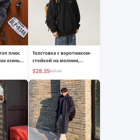
топ плюс
Толстовка с воротником-
сна осень
стойкой на молнии,
ротник-
мужская утепленная
$28.35
$37.90
одежда
толстовка в осенне-
зимнем стиле