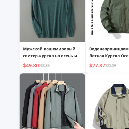
Мужской кашемировый
Водонепроницаем
свитер-куртка на осень и
Летная Куртка Ос
зиму с отложным
Командная Унифо
$49.80
$27.87
$83.83
$35.59
воротником, утолщенный,
Рабочая Одежда М
теплый, пуловер
Женская Рабочая 
Плюс Размер Рабо
Униформа Утолще
Куртка Индивиду
Вышивка