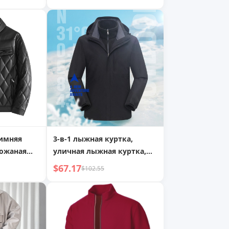
пальто
новый модный нишевый
свободный бомбер
зимняя
3-в-1 лыжная куртка,
кожаная
уличная лыжная куртка,
ная
унисекс, 3-в-1 съемная
$67.17
$102.55
из
осенне-зимняя куртка,
ожи,
ветрозащитная
клетная
водонепроницаемая
с
альпинистская одежда
йкой,