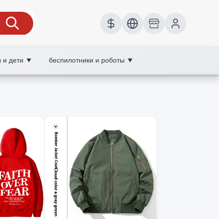
 и дети
беспилотники и роботы
▼
▼
го гардероба.