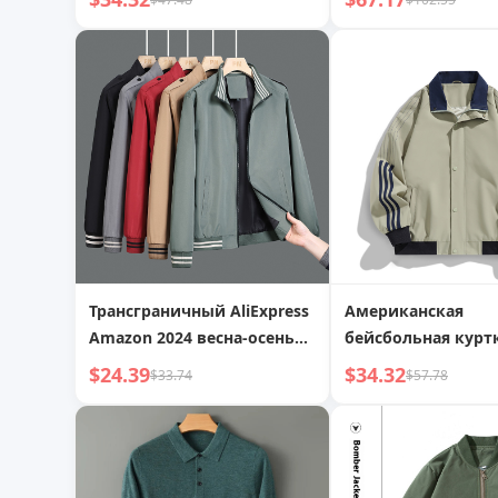
пожилого возраста, стиль
осенне-зимняя кур
отца, утолщенные
ветрозащитная
хлопковые пальто для
водонепроницаем
дедушек, верхняя одежда
альпинистская од
для пожилых мужчин
Трансграничный AliExpress
Американская
Amazon 2024 весна-осень
бейсбольная курт
Европейская и
мужчин, весна/осе
$24.39
$34.32
$33.74
$57.78
американская мужская
новый модный н
хлопковая куртка
свободный бомбе
большого размера,
повседневная рабочая
куртка