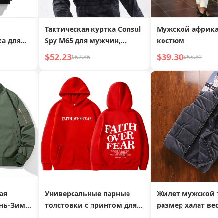
Тактическая куртка Consul
Мужской африк
ка для
Spy M65 для мужчин,
костюм
нь,
весна-осень,
$52.23
$39.30
$62.86
$55.81
ишевый
ветрозащитное пальто
р
средней длины
ая
Универсальные парные
Жилет мужской 
ень-Зима
толстовки с принтом для
размер халат ве
рма
мужчин и женщин
зима теплый во