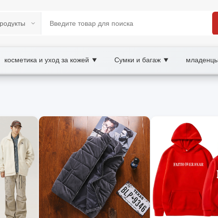
косметика и уход за кожей
Сумки и багаж
младенцы
▼
▼
/B2C Marketplace
ная куртка, wholesale мужская куртка, XOOBAY
е ткани и комфорт. Подбор цвета и фасона для повседневно