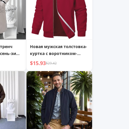
ужская
тренч
Новая мужская толстовка-
осень-зима
куртка с воротником-
й, выше
стойкой и молнией,
$15.93
$29.42
зрелого
мужская повседневная
жаккардовая толстовка на
молнии