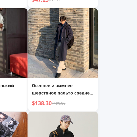
тяное
Американский Размер
ском
Утолщенная Стеганая
я
Хлопковая Бейсбольная
ка-тренд
Куртка
анский
Осеннее и зимнее
шерстяное пальто средней
длины до колена, мужское
$138.30
$190.86
шерстяное пальто