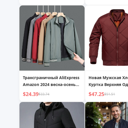
воротником, утолщенный,
шерстяное пальто
теплый, пуловер
Трансграничный AliExpress
Новая Мужская Хл
Amazon 2024 весна-осень
Куртка Верхняя О
Европейская и
Европейский и
$24.39
$47.25
$33.74
$51.51
американская мужская
Американский Ра
хлопковая куртка
Утолщенная Стега
большого размера,
Хлопковая Бейсбо
повседневная рабочая
Куртка
куртка