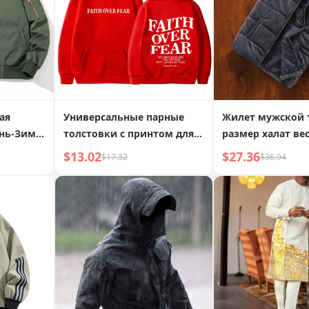
ая
Универсальные парные
Жилет мужской 
ень-Зима
толстовки с принтом для
размер халат ве
рма
мужчин и женщин
зима теплый во
$13.02
$27.36
$17.32
$36.94
ужская и
стойка верхняя 
Одежда
чая
нная
альная