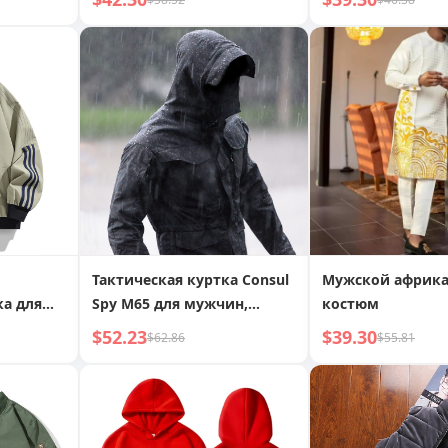
тка,
кожаная куртка из
до колена, шерс
искусственной кожи,
пальто в британ
ая
мужская мотоциклетная
стиле, свободна
ежда
кожаная куртка с
утолщенная курт
воротником-стойкой,
повседневная мужская
верхняя одежда
Тактическая куртка Consul
Мужской африк
ка для
Spy M65 для мужчин,
костюм
нь,
весна-осень,
$52.23
$39.30
$62.86
$55.81
ишевый
ветрозащитное пальто
р
средней длины