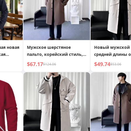
повседневная м
верхняя одежда
ная новая
Мужское шерстяное
Новый мужской 
кая
пальто, корейский стиль,
средней длины 
ой
модное, молодежное,
2022, элегантны
$67.17
$49.74
$124.06
$53.06
ником-
средней длины, осень,
колена, в стиле 
,
большой размер, кожаная
мужчины
а
куртка, дропшиппинг
ка