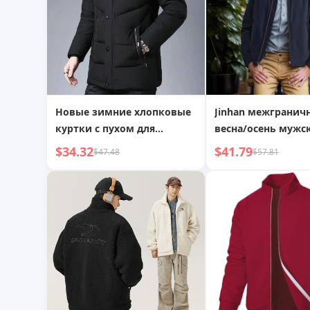
Новые зимние хлопковые
Jinhan межгранич
куртки с пухом для
весна/осень мужс
мужчин среднего и
куртка иностранн
$34.32
$41.79
$47.48
$57.81
пожилого возраста, стиль
торговли с ворот
отца, утолщенные
стойкой, молнией
хлопковые пальто для
однотонная куртк
дедушек, верхняя одежда
бесплатная достав
для пожилых мужчин