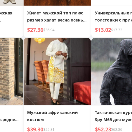
жская
Жилет мужской топ плюс
Универсальные 
размер халат весна осень
толстовки с при
й и
зима теплый воротник-
мужчин и женщ
$27.36
$13.02
$36.94
$17.32
кой в
стойка верхняя одежда
ого
 букв
Мужской африканский
Тактическая кур
 средней
костюм
Spy M65 для муж
 мужское
весна-осень,
$39.30
$52.23
$55.81
$62.86