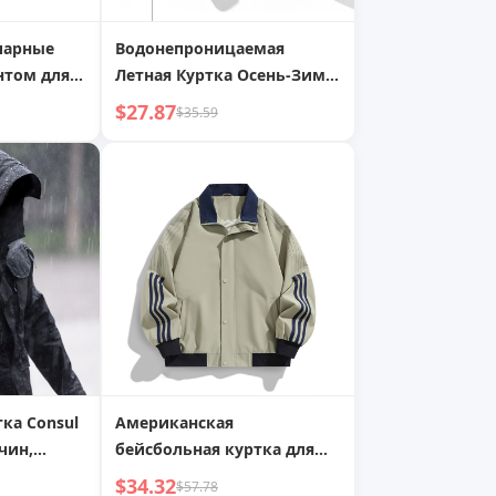
парные
Водонепроницаемая
нтом для
Летная Куртка Осень-Зима
ин
Командная Униформа
$27.87
$35.59
Рабочая Одежда Мужская и
Женская Рабочая Одежда
Плюс Размер Рабочая
Униформа Утолщенная
Куртка Индивидуальная
Вышивка
тка Consul
Американская
чин,
бейсбольная куртка для
мужчин, весна/осень,
$34.32
$57.78