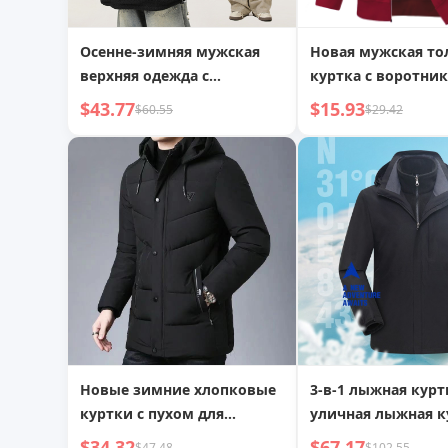
Осенне-зимняя мужская
Новая мужская то
верхняя одежда с
куртка с воротни
хлопковой стежкой и
стойкой и молние
$43.77
$15.93
$60.55
$29.42
воротником-стойкой в
мужская повседне
стиле американского
жаккардовая толс
ретро с вышивкой букв
молнии
Новые зимние хлопковые
3-в-1 лыжная курт
куртки с пухом для
уличная лыжная к
мужчин среднего и
унисекс, 3-в-1 съе
$34.32
$67.17
$47.48
$102.55