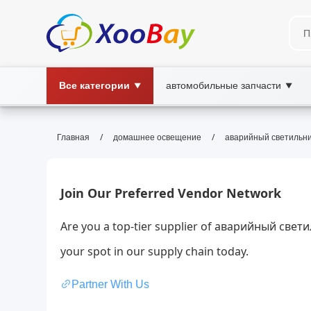
Все категории
автомобильные запчасти
▼
▼
аварийный светильник | XOO
/
/
Главная
домашнее освещение
аварийный светильн
Аварийный светильник, аварийное осв
Современный аварийный светильник для автономн
Join Our Preferred Vendor Network
Are you a top-tier supplier of аварийный свет
your spot in our supply chain today.
Partner With Us