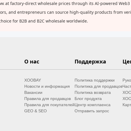
at factory-direct wholesale prices through its AI-powered Web3 p
butors, and entrepreneurs can source high-quality products from ve
choice for B2B and B2C wholesale worldwide.
О нас
Поддержка
Це
XOOBAY
Политика поддержки
Руко
Новости и информация
Политика для продавцов
Час
Вакансии
Политика возврата
XOO
Правила для продавцов
Блог продукта
XOO
Правила для покупателей
Центр комплаенса
Карт
GEO & SEO
Отправить запрос