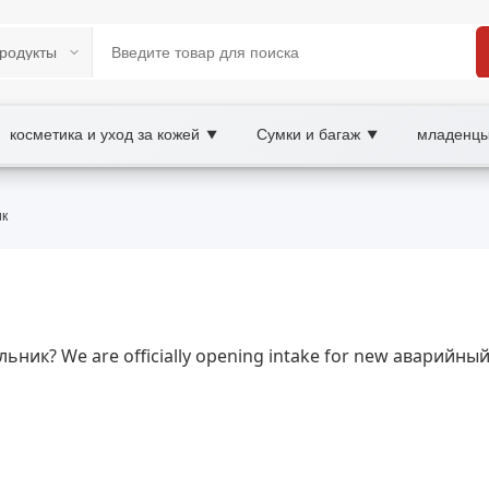
косметика и уход за кожей
Сумки и багаж
младенцы
▼
▼
BAY B2B/B2C Marketplace
ик
ещение, безопасность, wholesale аварийный 
ого освещения в случае перебоев электроснабжения.
ильник? We are officially opening intake for new аварийн