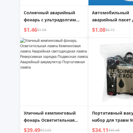
Солнечный аварийный
Автомобильный
фонарь с ультрадолгим
аварийный пакет 
сроком службы батареи,
мочи, одноразов
$1.46
$1.08
$1.94
$6.15
кемпинговый фонарь
портативный
Уличный кемпинговый
Портативный вак
фонарь Осветительная
набор для травм M
лампа Кемпинговая лампа
аварийный спаса
$39.49
$34.11
$52.65
$45.48