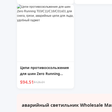
Аварийная светодиодная
рюкзак, медицин
лампа Реверсивная
комплект IFAK с
зарядка Подвесная лампа
нагрудным уплот
Аварийный аккумулятор
Портативная лампа
Цепи противоскольжения
для шин Zero Running
T03/C11/C16/C01s01 для
$94.51
$126.01
снега, грязи, аварийные
цепи для льда, удобный
гаджет
аварийный светильник Wholesale Mar