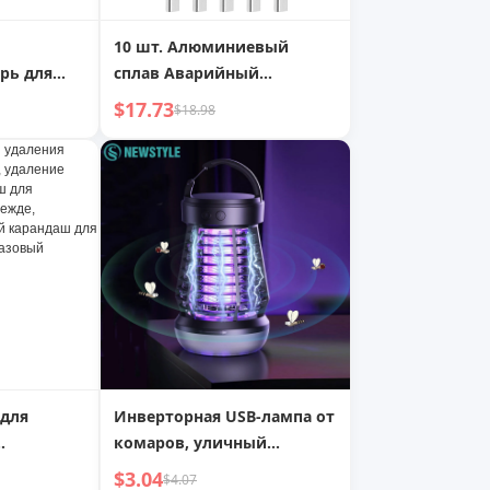
10 шт. Алюминиевый
рь для
сплав Аварийный
спасательный свисток
$17.73
$18.98
Двухтрубный
о срока
высокочастотный
спасательный свисток с
брелоком Серебряный
 для
Инверторная USB-лампа от
комаров, уличный
, удаление
репеллент от комаров с
$3.04
$4.07