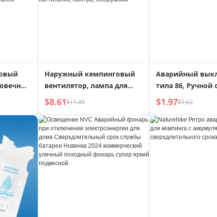
говый
Наружный кемпинговый
Аварийный вык
говечный
вентилятор, лампа для
типа 86, Ручной 
кемпинга, палаточный
тревоги, Ручной
$8.61
$1.97
$11.48
$2.62
льник
светильник,
тревоги, Панель
перезаряжаемый
аварийного сигн
ля
потолочный вентилятор,
пожилых людей,
и
аккумулятор сверхдолгого
Пожаротушение
 Для
срока службы, аварийный
Ночной
светильник, люстра,
бесшумный