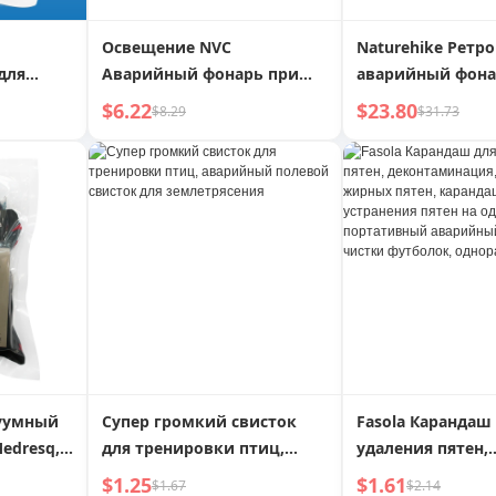
Освещение NVC
Naturehike Ретро
для
Аварийный фонарь при
аварийный фона
ый
отключении
кемпинга с
$6.22
$23.80
$8.29
$31.73
электроэнергии для дома
аккумулятором
Сверхдлительный срок
сверхдлительног
службы батареи Новинка
службы
2024 коммерческий
уличный походный
фонарь супер яркий
подвесной
уумный
Супер громкий свисток
Fasola Карандаш
edresq,
для тренировки птиц,
удаления пятен,
тельный
аварийный полевой
деконтаминация
$1.25
$1.61
$1.67
$2.14