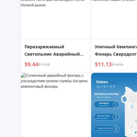
Перезаряжаемый
Уличный Кемпин
Светильник Аварийный
Фонарь Сверхдол
Светильник Специальное
Аккумуляторный
$9.44
$11.13
$12.58
$14.84
беспроводное освещение
Аварийный Свети
Магнитное крепление
Отключение
Подвижный Для дома При
Электроэнергии Д
отключении
Домашней Зарядк
электроэнергии
Подвесной Фонарь
Резервный Кемпинг На
Рыночной Лавки 
открытом воздухе Лоток
Рынок
Ночной рынок