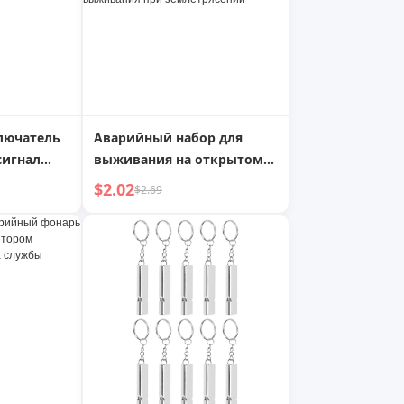
лючатель
Аварийный набор для
сигнал
выживания на открытом
 сигнал
воздухе, аварийное
$2.02
$2.69
одеяло, одеяло для
ала для
выживания, термоодеяло,
солнцезащитное одеяло,
зимнее одеяло для
апокалипсиса, для
выживания при
землетрясении