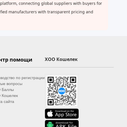
latform, connecting global suppliers with buyers for
rified manufacturers with transparent pricing and
нтр помощи
XOO Кошелек
водство по регистрации
тые вопросы
 Баллы
 Кошелек
а сайта