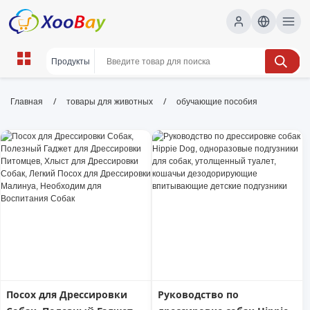
обучающие пособия | XOOBAY
/
/
Главная
товары для животных
обучающие пособия
B2B/B2C Marketplace
обучающие пособия, учебные материалы,
методика обучения, wholesale обучающие
пособия, XOOBAY
Подбор материалов и методик для преподавателей и
студентов
Посох для Дрессировки
Руководство по