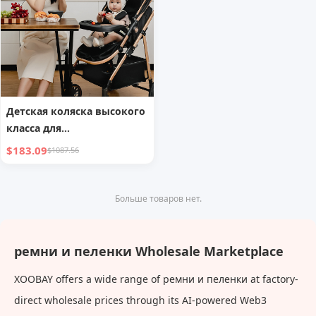
Детская коляска высокого
класса для
новорожденных
$183.09
$1087.56
Больше товаров нет.
ремни и пеленки Wholesale Marketplace
XOOBAY offers a wide range of ремни и пеленки at factory-
direct wholesale prices through its AI-powered Web3