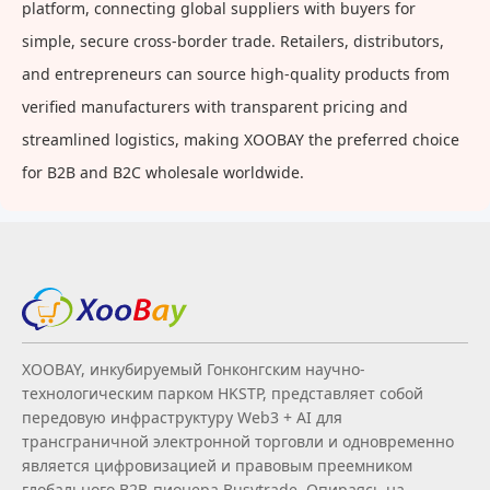
platform, connecting global suppliers with buyers for
simple, secure cross-border trade. Retailers, distributors,
and entrepreneurs can source high-quality products from
verified manufacturers with transparent pricing and
streamlined logistics, making XOOBAY the preferred choice
for B2B and B2C wholesale worldwide.
XOOBAY, инкубируемый Гонконгским научно-
технологическим парком HKSTP, представляет собой
передовую инфраструктуру Web3 + AI для
трансграничной электронной торговли и одновременно
является цифровизацией и правовым преемником
глобального B2B‑пионера Busytrade. Опираясь на