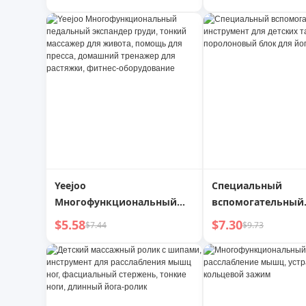
Разгибания Ног в Танцах,
инструмент, плав
Блок для Йоги
плита для плаван
Yeejoo
Специальный
Многофункциональный
вспомогательный
педальный экспандер
инструмент для д
$5.58
$7.30
$7.44
$9.73
груди, тонкий массажер
танцев, поролоно
для живота, помощь для
для йоги
пресса, домашний
тренажер для растяжки,
фитнес-оборудование