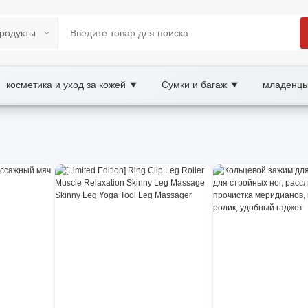
косметика и уход за кожей
Сумки и багаж
младенцы
▼
▼
Y B2B/B2C Marketplace
 зал, wholesale фитнес-оборудование, XOOBAY
еров и ковриков для дома.