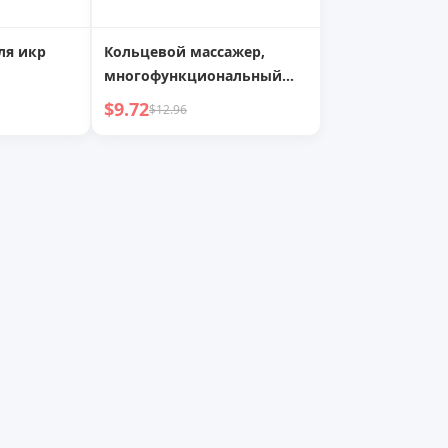
ля икр
Кольцевой массажер,
многофункциональный
ный
ролик для стройности ног,
$9.72
$12.96
ролик для
зажим для икр,
ышц,
профессиональный
альный
массажный ролик,
ности ног,
расслабление мышц,
я йоги
оборудование для йоги