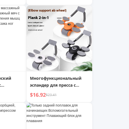
ролик для массажа стоп,
гаджет для прочистки
меридианов
еский
Многофункциональный
с
эспандер для пресса с
ссажный
поддержкой четырех
$16.92
$23.41
 для
локтей, AB Rocket
ышц ног,
массажа