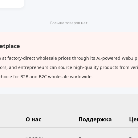
Больше товаров нет.
etplace
t factory-direct wholesale prices through its AI-powered Web3 pl
butors, and entrepreneurs can source high-quality products from ve
choice for B2B and B2C wholesale worldwide.
О нас
Поддержка
Це