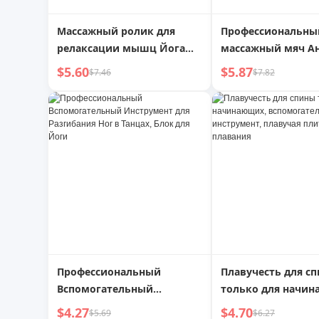
Массажный ролик для
Профессиональны
релаксации мышц Йога
массажный мяч Анти-
тонкая нога шипованный
кокон для спины
$5.60
$5.87
$7.46
$7.82
клуб
Профессиональный
Плавучесть для с
Вспомогательный
только для начин
Инструмент для
вспомогательный
$4.27
$4.70
$5.69
$6.27