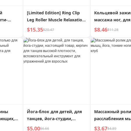
й
[Limited Edition] Ring Clip
Кольцевой зажи
Leg Roller Muscle Relaxation
массажа ног, дл
Skinny Leg Massage Skinny
ног, расслаблен
$15.35
$8.46
$20.47
$11.28
Leg Yoga Tool Leg Massager
прочистка мери
пенопластовый 
удобный гаджет
пины
Йога-блок для детей, для
Массажный роли
ающих,
танцев, йога-студии,
расслабления мы
настоящий товар, кирпич
тонкие ноги, ш
$5.00
$3.67
$6.66
$4.89