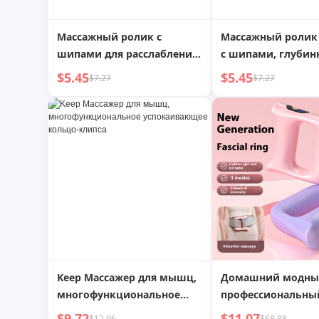
Массажный ролик с
Массажный ролик 
шипами для расслабления
с шипами, глуби
мышц, тонкой
массаж, массажн
$5.45
$5.45
$7.27
$7.27
икроножной фасции,
стержень, инстру
глубокий болезненный
расслабления мы
массажер
ролик для икр, дл
похудения ног
Keep Массажер для мышц,
Домашний модн
многофункциональное
профессиональны
успокаивающее кольцо-
вибромассажер дл
$9.72
$11.07
$12.96
$68.88