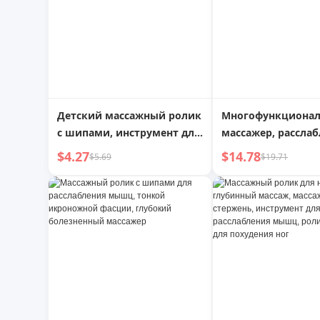
Детский массажный ролик
Многофункциона
с шипами, инструмент для
массажер, рассла
расслабления мышц ног,
мышц, устранение
$4.27
$14.78
$5.69
$19.71
фасциальный стержень,
кольцевой зажим
тонкие ноги, длинный
йога-ролик