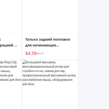
с
Только задний поплавок
брацией и
для начинающих
ссом
Вспомогательный
$4.70
$6.27
инструмент Плавающий
блок для плавания