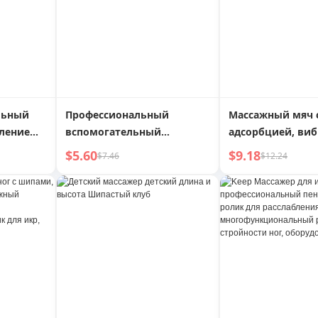
льный
Профессиональный
Массажный мяч 
бление
вспомогательный
адсорбцией, ви
,
инструмент для танцев и
горячим компре
$5.60
$9.18
$7.46
$12.24
жима ногами, блок для
йоги