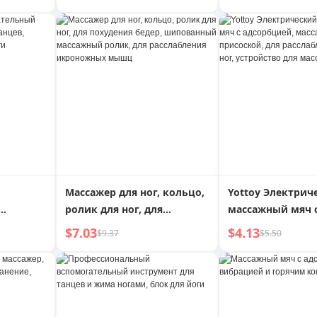
учая
для танцев высокой
клуб
ия
плотности,
вспомогательный
инструмент для
упражнений для взрослых
Массажер для ног, кольцо,
Yottoy Электрич
ролик для ног, для
массажный мяч 
етских
похудения бедер,
адсорбцией, ма
$7.03
$4.13
$9.37
$5.50
вый блок
шипованный массажный
мяч с присоской,
ролик, для расслабления
расслабления м
икроножных мышц
устройство для 
ног