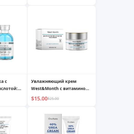
а с
Увлажняющий крем
ислотой:
West&Month с витамином
ение,
E и глицерином: Глубокое
$15.00
$25.00
 мелких
увлажнение, улучшает
щает коже
сухость и тусклость для
одость
сияющей кожи лица