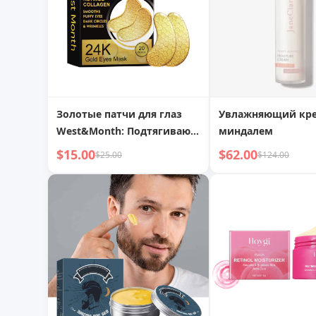
Золотые патчи для глаз
Увлажняющий кре
West&Month: Подтягивают
миндалем
кожу вокруг глаз,
$15.00
$62.00
$25.00
$124.00
разглаживают мелкие
морщинки, возвращают
молодым глазам