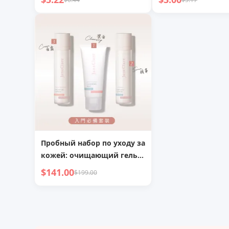
лица
Пробный набор по уходу за
кожей: очищающий гель с
гамамелисом,
$141.00
$199.00
восстанавливающая
сыворотка с женьшенем и
увлажняющий
успокаивающий крем с
миндалем