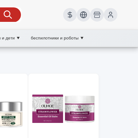
 и дети
беспилотники и роботы
▼
▼
e увлажняющий крем, XOOBAY
нов.