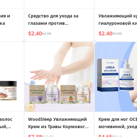
ния и
Средство для ухода за
Увлажняющий к
ка
глазами против
гиалуроновой к
отечности, подтягивающее
$2.40
$2.40
$2.96
$2.96
и увлажняющее
волос
WoodSleep Увлажняющий
Крем для ног OC
ый,
Крем из Травы Кормового
мочевиной, уход
Скота Нежный
питательный,
$7.38
$4.65
$12.87
$8.11