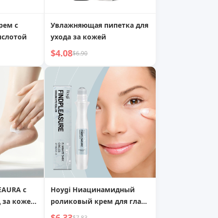
рем с
Увлажняющая пипетка для
ислотой
ухода за кожей
$4.08
$6.90
EAURA с
Hoygi Ниацинамидный
 за кожей,
роликовый крем для глаз,
увлажняющий,
$6.33
$7.83