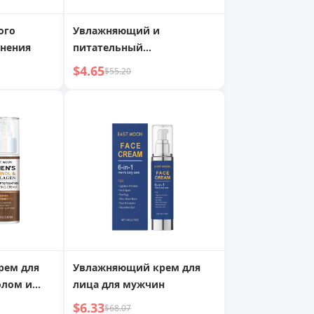
ого
Увлажняющий и
жнения
питательный
ухаживающий крем
$4.65
$55.20
рем для
Увлажняющий крем для
олом и
лица для мужчин
$6.33
$68.07