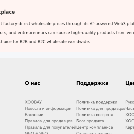
place
actory-direct wholesale prices through its AI-powered Web3 platf
butors, and entrepreneurs can source high-quality products from ve
choice for B2B and B2C wholesale worldwide.
О нас
Поддержка
Це
XOOBAY
Политика поддержки
Руко
Новости и информация
Политика для продавцов
Час
Вакансии
Политика возврата
XOO
Правила для продавцов
Блог продукта
XOO
Правила для покупателей
Центр комплаенса
Карт
GEO & SEO
Отправить запрос