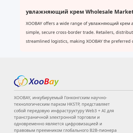
увлажняющий крем Wholesale Market
XOOBAY offers a wide range of увлажняющий крем at f
simple, secure cross-border trade. Retailers, distri
streamlined logistics, making XOOBAY the preferred 
XOOBAY, инкубируемый Гонконгским научно-
технологическим парком HKSTP, представляет
собой передовую инфраструктуру Web3 + AI для
трансграничной электронной торговли и
одновременно является цифровизацией и
правовым преемником глобального B2B‑пионера