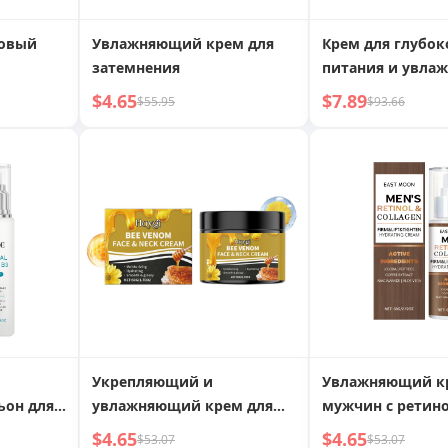
совый
Увлажняющий крем для
Крем для глубок
затемнения
питания и увла
русовое
$4.65
$7.89
$55.95
$93.66
режное
Укрепляющий и
Увлажняющий к
ьон для
увлажняющий крем для
мужчин с ретин
лица
коллагеном
$4.65
$4.65
$53.07
$53.07