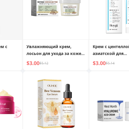
м с
Увлажняющий крем,
Крем с центелло
лосьон для ухода за кожей,
азиатской для
увлажняющий
уменьшения мо
$3.00
$3.00
$5.12
$5.14
увлажнения