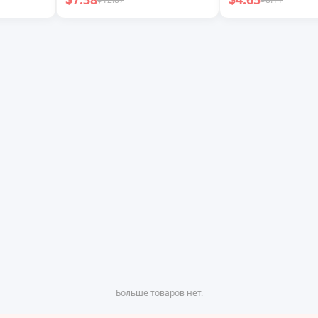
Увлажняющий
отшелушивающ
Увлажняющий Гладкий
увлажняющий
Мягкий Крем для Тела
Больше товаров нет.