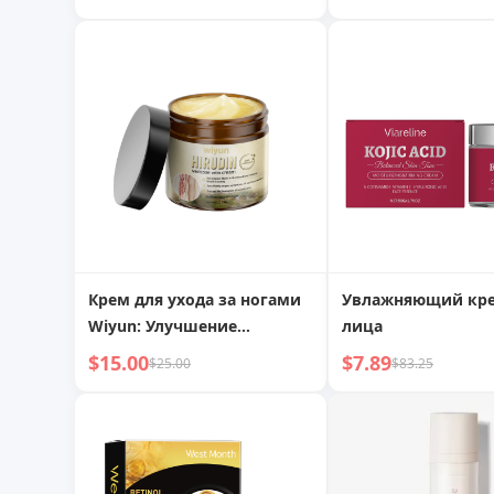
Крем для ухода за ногами
Увлажняющий кре
Wiyun: Улучшение
лица
внешнего вида ног, снятие
$15.00
$7.89
$25.00
$83.25
дискомфорта