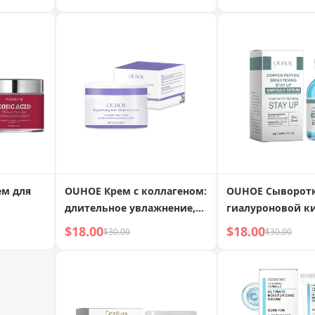
м для
OUHOE Крем с коллагеном:
OUHOE Сыворотк
длительное увлажнение,
гиалуроновой к
уменьшение морщин,
глубокое увлажн
$18.00
$18.00
$30.00
$30.00
повышение упругости и
восстановление
сияния кожи
морщин, возвра
упругость и мол