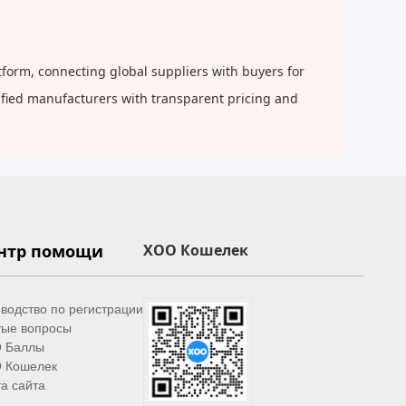
orm, connecting global suppliers with buyers for
rified manufacturers with transparent pricing and
нтр помощи
XOO Кошелек
водство по регистрации
тые вопросы
 Баллы
 Кошелек
а сайта