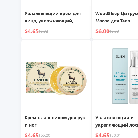
Увлажняющий крем для
WoodSleep Цитру
лица, увлажняющий,
Масло для Тела
смягчающий,
Увлажняющее Цит
$4.65
$6.00
$5.72
$8.03
укрепляющий,
Питает Масло
питательный, нежный
Увлажняющее,
крем для лица
Освежающее и Бе
Уход за Кожей
Крем с ланолином для рук
Увлажняющий и
и ног
укрепляющий лос
лица
$4.65
$4.65
$55.20
$50.01