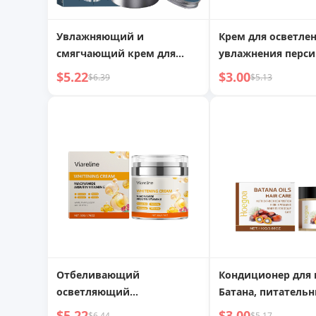
Увлажняющий и
Крем для осветле
смягчающий крем для
увлажнения перси
лица шесть в одном,
$5.22
$3.00
$6.39
$5.13
отшелушивающий скраб
Отбеливающий
Кондиционер для 
осветляющий
Батана, питательн
увлажняющий крем для
увлажняющий
$5.22
$3.00
$6.44
$5.17