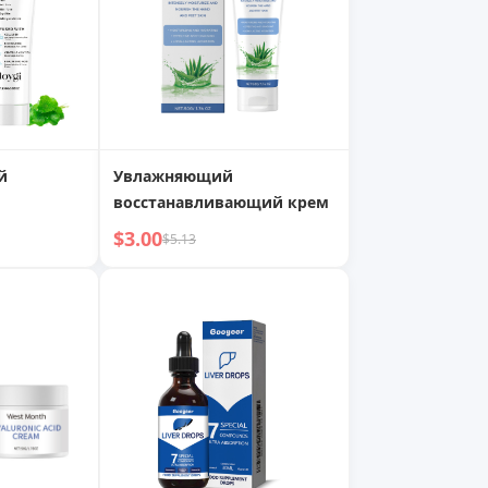
й
Увлажняющий
восстанавливающий крем
рщин и
$3.00
$5.13