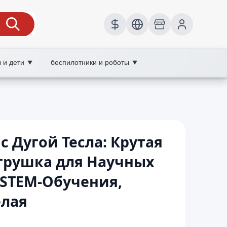
 и дети
беспилотники и роботы
▼
▼
 Дугой Тесла: Крутая
грушка для Научных
 STEM-Обучения,
елая