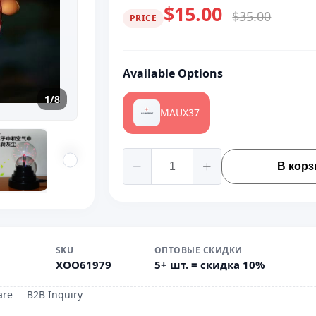
$15.00
$35.00
PRICE
Available Options
1/8
MAUX37
В корз
SKU
ОПТОВЫЕ СКИДКИ
XOO61979
5+ шт. = скидка 10%
are
B2B Inquiry