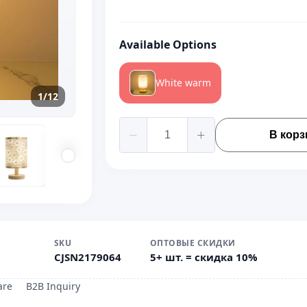
Available Options
White warm
1/12
В корз
SKU
ОПТОВЫЕ СКИДКИ
CJSN2179064
5+ шт. = скидка 10%
are
B2B Inquiry