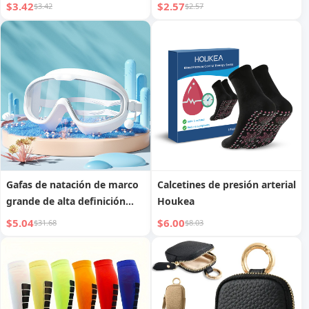
$3.42
$2.57
$3.42
$2.57
Gafas de natación de marco
Calcetines de presión arterial
grande de alta definición
Houkea
con tapones para los oídos
$5.04
$6.00
$31.68
$8.03
integrados