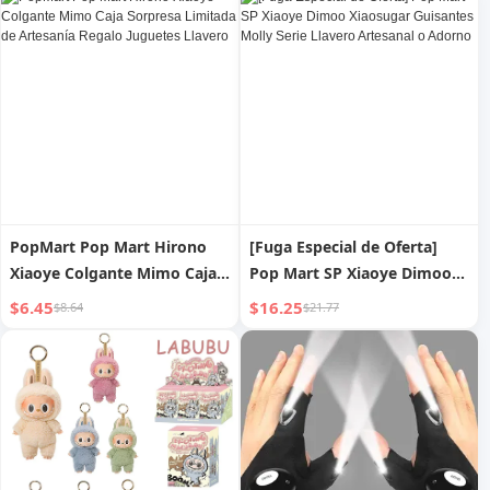
cuerpo
lotes de una sola pieza
PopMart Pop Mart Hirono
[Fuga Especial de Oferta]
Xiaoye Colgante Mimo Caja
Pop Mart SP Xiaoye Dimoo
Sorpresa Limitada de
Xiaosugar Guisantes Molly
$6.45
$16.25
$8.64
$21.77
Artesanía Regalo Juguetes
Serie Llavero Artesanal o
Llavero
Adorno