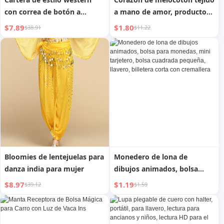
con correa de botón a
a mano de amor, productos
presión
semiacabados, accesorios,
$7.89
$1.80
$38.91
$11.22
relleno de algodón de lana
Bloomies de lentejuelas para
Monedero de lona de
danza india para mujer
dibujos animados, bolsa
para monedas, mini
$8.97
$1.19
$39.12
$1.59
tarjetero, bolsa cuadrada
pequeña, llavero, billetera
corta con cremallera