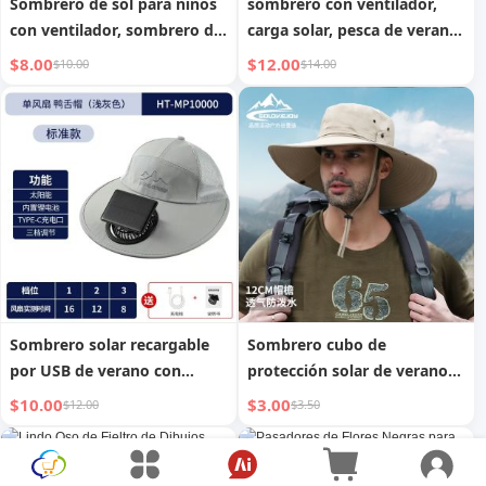
Sombrero de sol para niños
sombrero con ventilador,
con ventilador, sombrero de
carga solar, pesca de verano,
cubo de ala grande para
protector solar, sombrero de
$8.00
$12.00
$10.00
$14.00
verano, chal fino para niños
sol, salida al aire libre para
hombres, sombrero de
senderismo para mujeres
Sombrero solar recargable
Sombrero cubo de
por USB de verano con
protección solar de verano
protección UV para hombres
para hombre, protector
$10.00
$3.00
$12.00
$3.50
y mujeres, sombrero
solar, protección UV, ala
transpirable de secado
grande, sombrero de pesca
rápido, sombrero de sol
al aire libre impermeable de