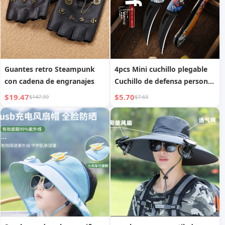
Guantes retro Steampunk
4pcs Mini cuchillo plegable
con cadena de engranajes
Cuchillo de defensa personal
de emergencia de campo
$19.47
$5.70
$147.99
$7.63
Cuchillo portátil Cuchillo
plegable llavero Cuchillo de
acero inoxidable para envíos
urgentes