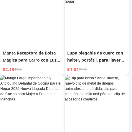
Manta Receptora de Bolsa
Lupa plegable de cuero con
Mágica para Carro con Luz
halter, portátil, para llavero,
de Vaca Ins
lectura para ancianos y
$2.13
$1.01
$2.85
$1.35
niños, lectura HD para el
hogar