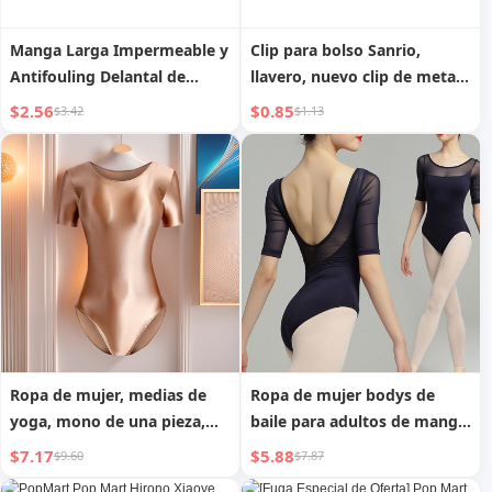
Manga Larga Impermeable y
Clip para bolso Sanrio,
Antifouling Delantal de
llavero, nuevo clip de metal
Cocina para el Hogar 2025
de dibujos animados, anti-
$2.56
$0.85
$3.42
$1.13
Nueva Llegada Delantal de
pérdida, clip para cinturón,
Cocina para Mujer a Prueba
mochila anti-pérdida, clip de
de Manchas
accesorios creativos
Ropa de mujer, medias de
Ropa de mujer bodys de
yoga, mono de una pieza,
baile para adultos de manga
ropa de baile sedosa y
de tres cuartos ropa de baile
$7.17
$5.88
$9.60
$7.87
brillante, ropa de medio
para profesores gimnasia