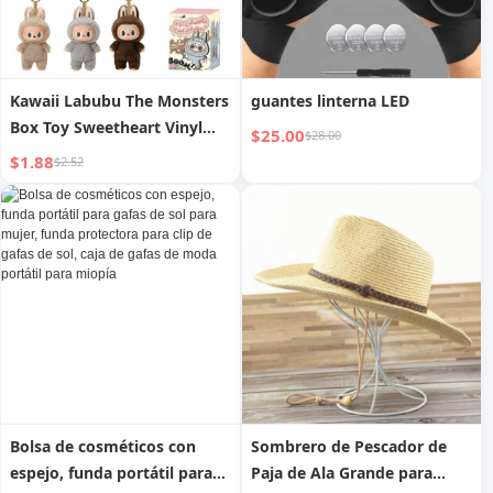
Kawaii Labubu The Monsters
guantes linterna LED
Box Toy Sweetheart Vinyl
$25.00
$28.00
Doll Llavero Colgante de
$1.88
$2.52
Mochila Lindo, Ropa de
Muñeca de Peluche, Regalos
Bolsa de cosméticos con
Sombrero de Pescador de
espejo, funda portátil para
Paja de Ala Grande para