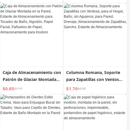
previene olores al agacharse,
de salpicaduras, retiene
electrodoméstico antiodor
agua, a prueba de insectos,
para inodoro, desodorante
para inodoro, gadget
de baño, práctico gadget
antiatascos útil
antiratones
Caja de Almacenamiento con
Columna Romana, Soporte
Patrón de Glaciar Montada
para Zapatillas con Ventosa,
en la Pared, Estante de
para el Hogar, Baño, sin
$0.85
$1.70
$1.13
$2.28
Almacenamiento para
Agujeros, para Pared,
Tocador de Baño, Algodón,
Drenaje, Almacenamiento de
Papel Facial, Pañuelos de
Zapatillas, Gancho, Estante
Papel, Almacenamiento para
de Almacenamiento
Inodoro