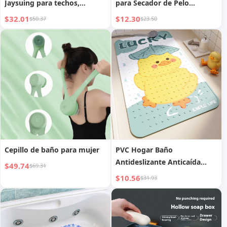
Jaysuing para techos,
para Secador de Pelo
azulejos de baño, paredes,
Multifuncional para Baño
$32.01
$12.30
$50.37
$23.50
limpieza multiefecto y
Montado en la Pared sin
desinfección de moho
Perforaciones
Cepillo de baño para mujer
PVC Hogar Baño
Antideslizante Anticaída
$49.74
$69.31
Ventosa Alfombrilla Ducha
$10.56
$31.93
Tapete para Pies Bebé Baño
Inodoro Piso Tapete