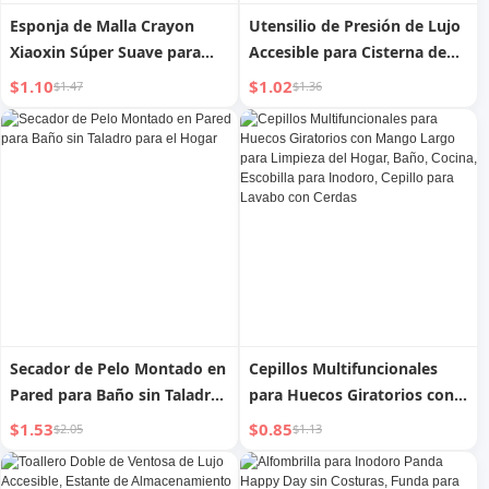
Esponja de Malla Crayon
Utensilio de Presión de Lujo
Xiaoxin Súper Suave para
Accesible para Cisterna de
Baño en Casa Bonita
Baño en Casa Botón de
$1.10
$1.02
$1.47
$1.36
Estropajo para Niños para
Descarga Botón Universal
Frotar la Espalda Toalla de
Tapa de Baño
Baño
Secador de Pelo Montado en
Cepillos Multifuncionales
Pared para Baño sin Taladro
para Huecos Giratorios con
para el Hogar
Mango Largo para Limpieza
$1.53
$0.85
$2.05
$1.13
del Hogar, Baño, Cocina,
Escobilla para Inodoro,