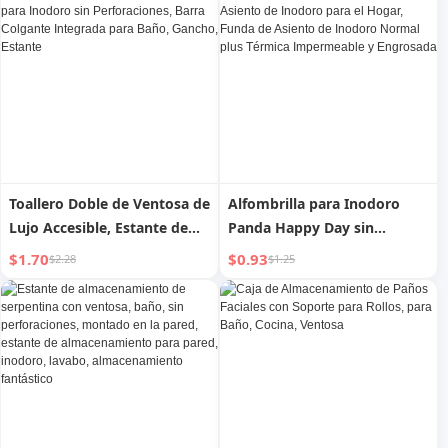
Cepillo para Lavabo con
Cerdas
Toallero Doble de Ventosa de
Alfombrilla para Inodoro
Lujo Accesible, Estante de
Panda Happy Day sin
Almacenamiento para
Costuras, Funda para
$1.70
$0.93
$2.28
$1.25
Inodoro sin Perforaciones,
Asiento de Inodoro para el
Barra Colgante Integrada
Hogar, Funda de Asiento de
para Baño, Gancho, Estante
Inodoro Normal plus
Térmica Impermeable y
Engrosada