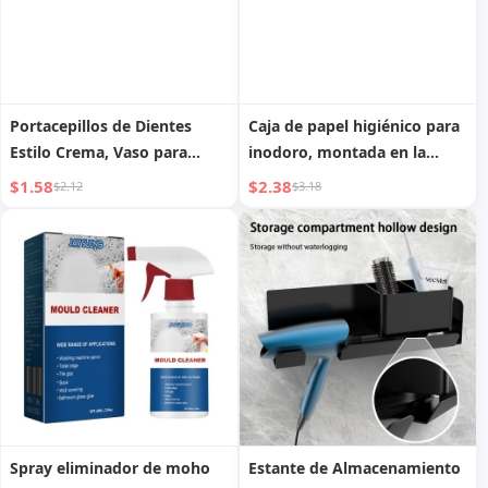
Portacepillos de Dientes
Caja de papel higiénico para
Estilo Crema, Vaso para
inodoro, montada en la
Enjuague Bucal sin Taladro,
pared, sin perforaciones,
$1.58
$2.38
$2.12
$3.18
Vaso para Cepillo de Dientes,
impermeable, portarrollos
Estante de Baño Montado en
de papel higiénico, estante
la Pared
de almacenamiento
Spray eliminador de moho
Estante de Almacenamiento