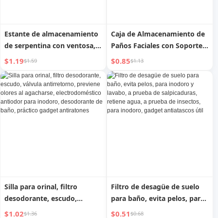
Estante de almacenamiento
Caja de Almacenamiento de
de serpentina con ventosa,
Paños Faciales con Soporte
baño, sin perforaciones,
para Rollos, para Baño,
$1.19
$0.85
$1.59
$1.13
montado en la pared,
Cocina, Ventosa
estante de almacenamiento
para pared, inodoro, lavabo,
almacenamiento fantástico
Silla para orinal, filtro
Filtro de desagüe de suelo
desodorante, escudo,
para baño, evita pelos, para
válvula antirretorno,
inodoro y lavabo, a prueba
$1.02
$0.51
$1.36
$0.68