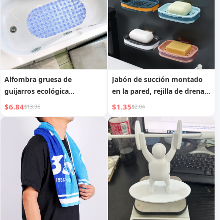
Alfombra gruesa de
Jabón de succión montado
guijarros ecológica
en la pared, rejilla de drenaje
antideslizante para baño,
creativa, rejilla doble para
$6.84
$1.35
$13.96
$2.04
alfombra para ducha,
baño, jabonera de doble
alfombra para inodoro
capa para baño sin
perforaciones