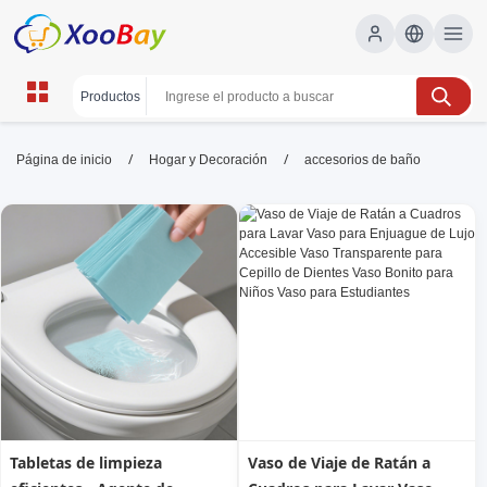
accesorios de baño | XOOBAY
/
/
Página de inicio
Hogar y Decoración
accesorios de baño
B2B/B2C Marketplace
accesorios de baño, organización, hogar,
wholesale accesorios de baño, XOOBAY
Soluciones prácticas para baño: almacenamiento, estilo y
durabilidad en un conjunto compacto.
Tabletas de limpieza
Vaso de Viaje de Ratán a