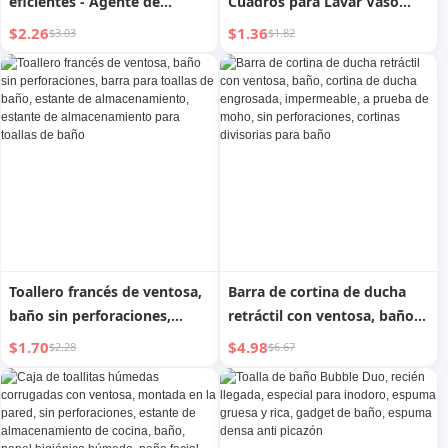
eficientes - Agente de
Cuadros para Lavar Vaso
limpieza multiusos para el
para Enjuague de Lujo
$2.26
$1.36
$3.03
$1.82
hogar - Adecuado para
Accesible Vaso Transparente
lavadoras/cocinas/baños -
para Cepillo de Dientes Vaso
Limpieza y descalcificación,
Bonito para Niños Vaso para
fresco e inodoro
Estudiantes
Toallero francés de ventosa,
Barra de cortina de ducha
baño sin perforaciones,
retráctil con ventosa, baño,
barra para toallas de baño,
cortina de ducha engrosada,
$1.70
$4.98
$2.28
$6.67
estante de almacenamiento,
impermeable, a prueba de
estante de almacenamiento
moho, sin perforaciones,
para toallas de baño
cortinas divisorias para baño