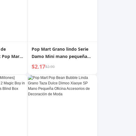
 de
Pop Mart Grano lindo Serie
t Pop Mart
Damo Mini mano pequeña
gwai Serie
Accesorios de oficina Muñeca
$2.17
$2.90
a mano
Pop Bean Doll
oda