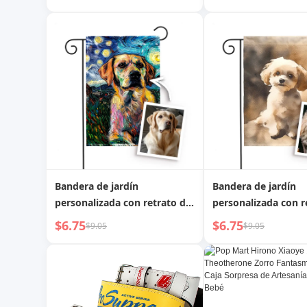
color RGB para caminos,
Delgado Compacto,
jardines, patios, decoración
Llegado, Tarjetero 
de festivales
Licencia de Conducir
de Vacuno, Gran Ca
Múltiples Posicione
Tarjetas
Bandera de jardín
Bandera de jardín
personalizada con retrato de
personalizada con r
mascota VG-Noche Estrellada
mascota y acuarela 
$6.75
$6.75
$9.05
$9.05
3D, hecha de tela de poliéster
de tela de poliéster