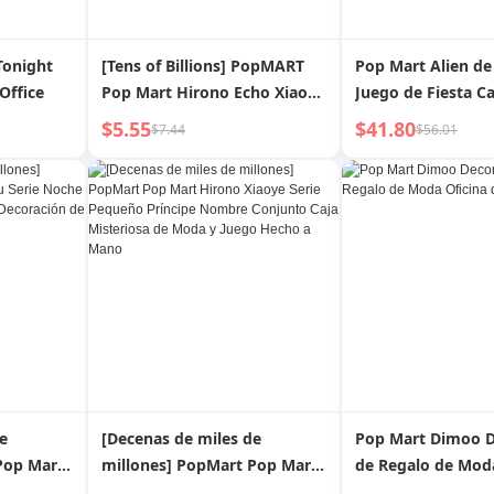
Tonight
[Tens of Billions] PopMART
Pop Mart Alien de
Office
Pop Mart Hirono Echo Xiaoye
Juego de Fiesta Ca
Echo Series Blind Box Hand
Misteriosa Oficina
$5.55
$41.80
$7.44
$56.01
Gift
e
[Decenas de miles de
Pop Mart Dimoo D
Pop Mart
millones] PopMart Pop Mart
de Regalo de Moda
he
Hirono Xiaoye Serie Pequeño
de Figuras