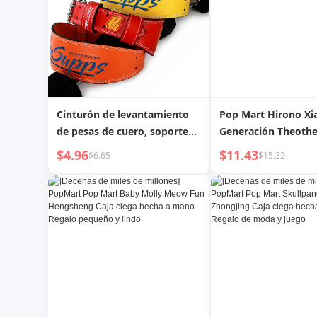
Cinturón de levantamiento
Pop Mart Hirono Xi
de pesas de cuero, soporte
Generación Theoth
lumbar para gimnasio,
Zorro Fantasma Co
$4.96
$11.43
$6.65
$15.32
culturismo, sentadillas, peso
Caja Sorpresa de Ar
muerto
Decoración Bebé