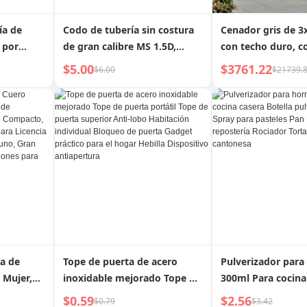
ía de
Codo de tubería sin costura
Cenador gris de 3
 por
de gran calibre MS 1.5D,
con techo duro, c
resistente a la corrosión a
acero y red, ganc
$5.00
$3761.22
$6.00
$21739.
cas
altas temperaturas, 90/45
techo de pabellón
ra
grados. Producto popular.
y jardín
anería.
a de
Tope de puerta de acero
Pulverizador para
 Mujer,
inoxidable mejorado Tope de
300ml Para cocina
ación Ultra
puerta portátil Tope de
Botella pulveriza
$0.59
$2.56
$0.79
$3.42