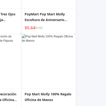
 Tres Ojos
PopMart Pop Mart Molly
ja
Escultura de Aniversario
 de Figuras
Serie Origen Clásico Caja
$5.64
$7.55
Misteriosa de Moda Juguete
Decorativo Regalo
ecoración
Pop Mart Molly 100% Regalo
 Oficina
Oficina de Manos