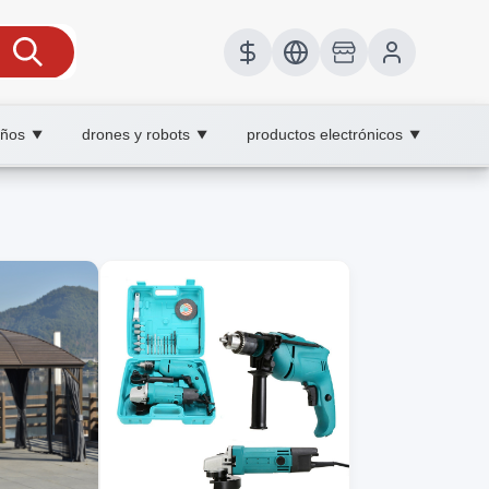
iños
drones y robots
productos electrónicos
▼
▼
▼
a,comparativas, wholesale equipos y
y consejos prácticos de compra efectiva.