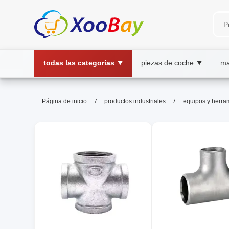
todas las categorías
piezas de coche
ma
▼
▼
equipos y herramientas | XOO
/
/
Página de inicio
productos industriales
equipos y herra
equipos,herramientas,herramientas profe
herramientas, XOOBAY
Encuentra equipos y herramientas de calidad para proy