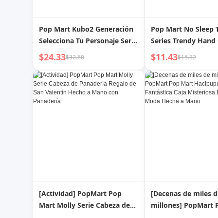
Pop Mart Kubo2 Generación
Pop Mart No Sleep 
Selecciona Tu Personaje Serie
Series Trendy Hand 
Caja Sorpresa Hecho a Mano
$24.33
$11.43
$32.60
$15.32
Moda Juego Decoración
Regalo
[Actividad] PopMart Pop
[Decenas de miles d
Mart Molly Serie Cabeza de
millones] PopMart 
Panadería Regalo de San
Hacipupu Serie Noc