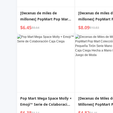
[Decenas de miles de
[Decenas de miles d
millones] PopMart Pop Mart
millones] PopMart 
Baby Molly Meow Fun
Skullpanda Di Yugu
$6.45
$8.09
$8.64
$10.83
Hengsheng Caja ciega hecha
Zhongjing Caja cieg
a mano Regalo pequeño y
mano Regalo de mo
lindo
juego
Pop Mart Mega Space Molly ×
[Decenas de Miles d
Emoji™ Serie de Colaboración
Millones] PopMart 
Caja Ciega
Colección Mano Pe
$6.38
$4.82
$8.54
$6.46