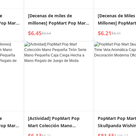
e
[Decenas de miles de
[Decenas de Miles
Pop Mart
millones] PopMart Pop Mart
Millones] PopMar
an
Dimoo World Disney Serie
Nezha 2 Magic Boy
$6.45
$6.21
$8.64
$8.31
a hecha a
conjunta Caja ciega Regalo
Born Fetter Series
da y
hecho a mano
Hand Office
e
[Actividad] PopMart Pop
PopMart Pop Mar
Pop Mart
Mart Colección Mano
Skullpanda Wishi
queña
Pequeña Tirón Serie Mano
Vela Aromática Ca
$6.13
$81.55
$8.21
$109.27