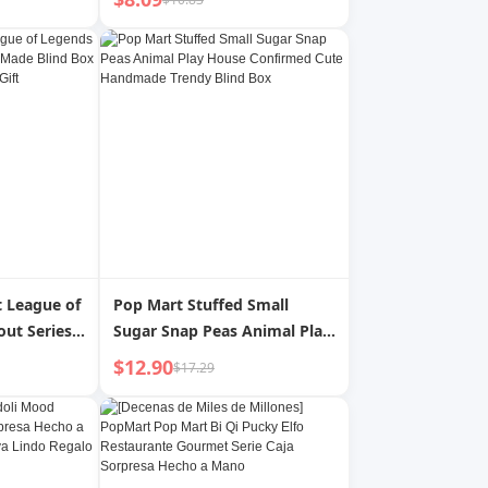
na Oficina
 League of
Pop Mart Stuffed Small
out Series
Sugar Snap Peas Animal Play
Box
House Confirmed Cute
$12.90
$17.29
ation Gift
Handmade Trendy Blind Box