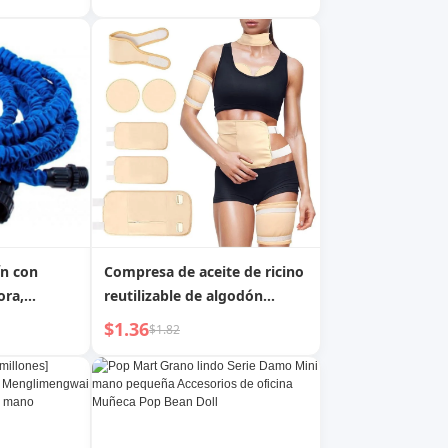
Jardín, Botella para Pasteles
epostería
de 300 ml, Atomizador Fino
 luna
para Uso Doméstico
ín con
Compresa de aceite de ricino
ora,
reutilizable de algodón
dín
orgánico para hombro,
$1.36
$1.82
erizador de
espalda, mano, ayuda para el
andible
insomnio y el estreñimiento