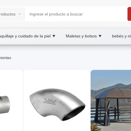
quillaje y cuidado de la piel
Maletas y bolsos
bebés y n
▼
▼
BAY B2B/B2C Marketplace
mientas
sionales,reseñas de herramientas,guías de compr
ectos profesionales y domésticos, reseñas, comparativas, guías, 