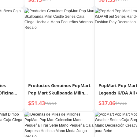
equeña
Pequeña Caja Ciega Hecha a
Decoración Moder
 Mano
Mano Regalo de Juego de
Manual
 Moda
Moda
ies
Productos Genuinos PopMart
PopMart Pop Mart
Oficina
Pop Mart Skullpanda Milin
Legends K/DA All 
Castle Series Caja Ciega
Hand-Made Blind 
$51.43
$37.06
$68.91
$49.66
Hecha a Mano Pequeños
Fashion Play Decor
Adornos Regalo