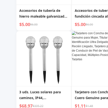
Accesorios de tubería de
Accesorios de tuber
hierro maleable galvanizado,
fundición cincada al
conexión en T transversal de
mayor, codos, tes,
$5.00
$5.00
$6.00
$6.00
cuatro vías.
acoplamientos, ros
macho y hembra pa
aplicaciones de font
3 uds. Luces solares para
Tarjetero con Conch
caminos, IP44,
Cuero Genuino para
impermeables, cambio de
Titular de Identific
$68.97
$1.11
$335.22
$1.48