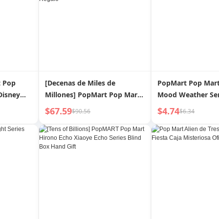
t Pop
[Decenas de Miles de
PopMart Pop Mart
Disney
Millones] PopMart Pop Mart
Mood Weather Ser
 Ciega
Colección Mano Pequeña
Sorpresa Hecho a
$67.59
$4.74
$90.56
$6.34
Tirar Serie Mano Pequeña
Decoración Creati
Caja Sorpresa Hecho a Mano
Regalo para Bebé
Moda Juego Regalo