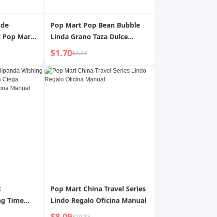
 de
Pop Mart Pop Bean Bubble
t Pop Mart
Linda Grano Taza Dulce
 in the Sea
Dimoo Xiaoye SP Mano
$1.70
$2.27
 Blind Box
Pequeña Oficina Accesorios
de Decoración de Moda
t
Pop Mart China Travel Series
ng Time
Lindo Regalo Oficina Manual
ja Ciega
$8.09
$10.83