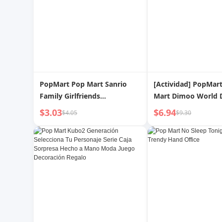
PopMart Pop Mart Sanrio
[Actividad] PopMar
Family Girlfriends
Mart Dimoo World 
Sweetheart Series
Serie Conjunta Caja
$3.03
$6.94
$4.05
$9.30
Locomotora Kuromi Caja
Regalo
Ciega Moda Juego Mano
Oficina