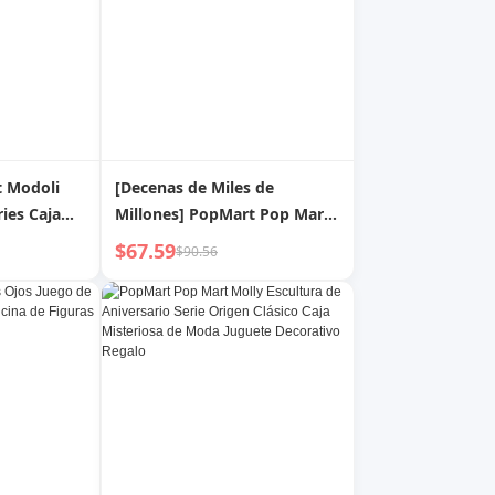
 Modoli
[Decenas de Miles de
ies Caja
Millones] PopMart Pop Mart
 Mano
Bi Qi Pucky Elfo Restaurante
$67.59
$90.56
va Lindo
Gourmet Serie Caja Sorpresa
Hecho a Mano