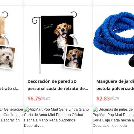
 Recién
puerta superior Anti-lobo
para pasteles Pan
para
Habitación individual
Herramientas de r
 de Piel
Bloqueo de puerta Gadget
Rociador Torta de
pacidad,
práctico para el hogar Hebilla
cantonesa
s para
Dispositivo antiapertura
Decoración de pared 3D
Manguera de jard
etrato de
personalizada de retrato de
pistola pulverizad
3D, hecha
mascota, bandera de jardín
mangueras de jar
$6.75
$2.83
$9.05
$3.79
 duradera
Pawprints of Hope (Huellas
expandibles, pulv
de esperanza) hecha de tela
agua flexible exp
de poliéster duradera