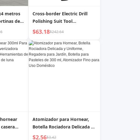
x4 metros
Cross-border Electric Drill
ortinas de
Polishing Suit Tool
ho para
Multifunctional Impact
$63.18
86
$242.64
 para patio
Electric Drill Angle Grinder
Two-piece Suit Electric Tool
Set
 hornear
Atomizador para Hornear,
 casera
Botella Rociadora Delicada y
dora Spray
Uniforme, Regadera para
$2.56
$3.42