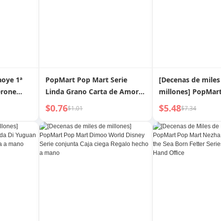
aoye 1ª
PopMart Pop Mart Serie
[Decenas de miles
erone
Linda Grano Carta de Amor
millones] PopMar
nfirmado
Mini Popbean Oficina Hecha
Dimoo Menglimen
$0.76
$5.48
$1.01
$7.34
tesanía
a Mano Regalo Adornos
Caja ciega hecha 
Decorativos
Decoración de m