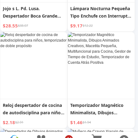
Jojo s L. Pd. Lusa.
Lámpara Nocturna Pequeña
Despertador Boca Grande
Tipo Enchufe con Interruptor
Dibujos Animados Creativos
Especial para Confinamiento
$28.55
$9.17
$38.07
$12.22
Mesita de Noche Dormitorio
Luz de Alimentación para
Lindo Pequeño Despertador
Bebés Dormitorio Luz de
La Luosa
Sueño Reloj Despertador
Lámpara de Mesita de Noche
Dos en Uno
Reloj despertador de cocina
Temporizador Magnético
de autodisciplina para niños,
Minimalista, Dibujos
temporizador de doble
Animados Creativos,
$2.18
$1.46
$2.91
$1.94
propósito
Macetita Pequeña,
Multifuncional para Cocina,