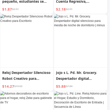
pequeño, estudiantes se
Cuenta Regresiva,
levantan con volumen súper
Recordatorio de Gestión del
$1.87
$2.18
$2.51
$2.91
alto, reloj digital de noche
Tiempo, Estudiantes de
para niños, para el hogar,
Aprendizaje, Resolución de
gadget práctico
Problemas, Examen de
Ingreso de Posgrado, Reloj
Despertador Digital
Silencioso, Mecánico
Reloj Despertador Silencioso
Jojo s L. Pd. Mr. Grocery.
Robot Creativo para
Despertador digital
Escritorio
silencioso para mesita de
$14.27
$5.88
$19.03
$7.84
noche de dormitorio |
minus