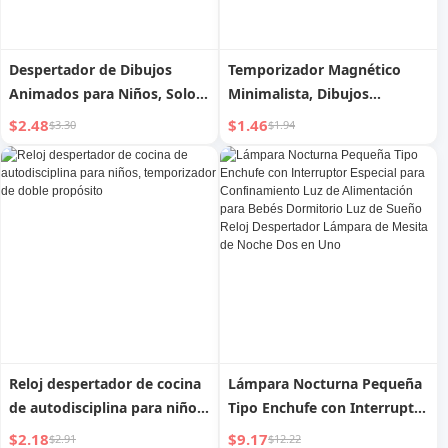
Despertador de Dibujos
Temporizador Magnético
Animados para Niños, Solo
Minimalista, Dibujos
para Estudiantes,
Animados Creativos,
$2.48
$1.46
$3.30
$1.94
Despertador Práctico 2024,
Macetita Pequeña,
Nuevo Reloj Inteligente con
Multifuncional para Cocina,
Temporizador
Gestor de Tiempo de
Estudio, Temporizador de
Cuenta Atrás Positiva
Reloj despertador de cocina
Lámpara Nocturna Pequeña
de autodisciplina para niños,
Tipo Enchufe con Interruptor
temporizador de doble
Especial para Confinamiento
$2.18
$9.17
$2.91
$12.22