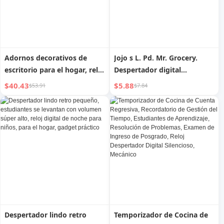
Adornos decorativos de
Jojo s L. Pd. Mr. Grocery.
escritorio para el hogar, reloj
Despertador digital
Zeke para gabinete de TV
silencioso para mesita de
$40.43
$5.88
$53.91
$7.84
noche de dormitorio |
minus
Despertador lindo retro
Temporizador de Cocina de