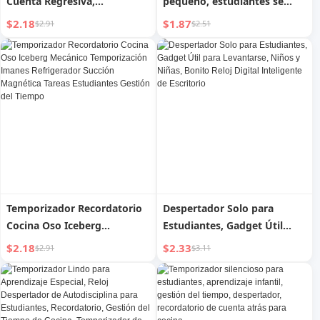
Cuenta Regresiva,
pequeño, estudiantes se
Recordatorio de Gestión del
levantan con volumen súper
$2.18
$1.87
$2.91
$2.51
Tiempo, Estudiantes de
alto, reloj digital de noche
Aprendizaje, Resolución de
para niños, para el hogar,
Problemas, Examen de
gadget práctico
Ingreso de Posgrado, Reloj
Despertador Digital
Silencioso, Mecánico
Temporizador Recordatorio
Despertador Solo para
Cocina Oso Iceberg
Estudiantes, Gadget Útil
Mecánico Temporización
para Levantarse, Niños y
$2.18
$2.33
$2.91
$3.11
Imanes Refrigerador Succión
Niñas, Bonito Reloj Digital
Magnética Tareas
Inteligente de Escritorio
Estudiantes Gestión del
Tiempo