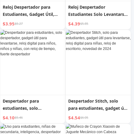
Reloj Despertador para
Reloj Despertador
Estudiantes, Gadget Útil,
Estudiantes Solo Levantarse
Escritorio Inteligente,
Gadget Útil Inteligente 2023
$3.95
$4.39
$5.27
$5.85
Estudiante de Secundaria y
Nueva Llegada Reloj
Preparatoria, Niños, Nueva
Electrónico Niños Fuerte
Llegada 2024, Reloj Digital
Despertar para Niños
Femenino
Despertador para
Despertador Stitch, solo
estudiantes, solo
para estudiantes, gadget útil
despertador, gadget útil
para levantarse, reloj digital
$4.10
$4.54
$5.46
$6.05
para levantarse, reloj digital
para niñas, reloj de
para niños, niños y niñas,
escritorio, novedad de 2024