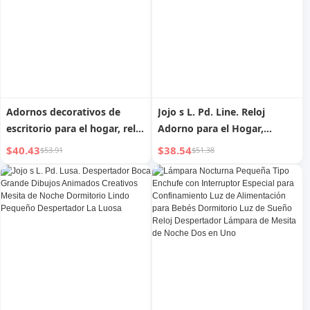
Adornos decorativos de
Jojo s L. Pd. Line. Reloj
escritorio para el hogar, reloj
Adorno para el Hogar,
Zeke para gabinete de TV
Estudio y Dormitorio,
$40.43
$38.54
$53.91
$51.38
Decoración de Escritorio de
Entrada | Secuencia de Línea