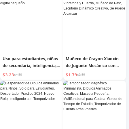
con reloj de tiempo, fuerte
despertador
Uso para estudiantes, niñas
Muñeco de Crayon Xiaoxin
de secundaria, inteligencia,
de Juguete Mecánico con
despertador digital pequeño
Cabeza Vibratoria y Cuerda,
$3.23
$1.79
$4.30
$2.39
Muñeco de Pato, Escritorio
Dinámico Creativo, Se Puede
Alcanzar