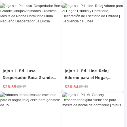
propósito
Luz de Alimentación para
Bebés Dormitorio Luz de
Sueño Reloj Despertador
Lámpara de Mesita de Noche
Dos en Uno
Jojo s L. Pd. Lusa.
Jojo s L. Pd. Line. Reloj
Despertador Boca Grande
Adorno para el Hogar,
Dibujos Animados Creativos
Estudio y Dormitorio,
$28.55
$38.54
$38.07
$51.38
Mesita de Noche Dormitorio
Decoración de Escritorio de
Lindo Pequeño Despertador
Entrada | Secuencia de Línea
La Luosa