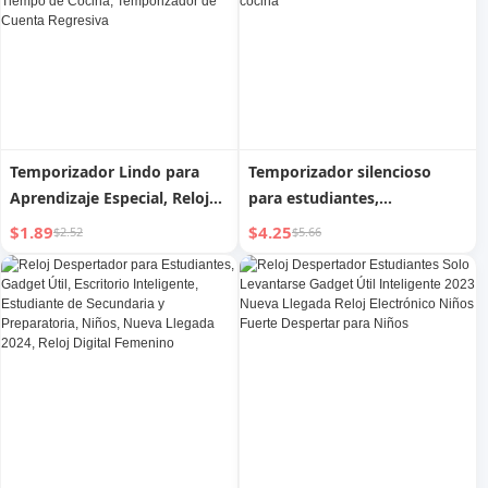
Temporizador Lindo para
Temporizador silencioso
Aprendizaje Especial, Reloj
para estudiantes,
Despertador de
aprendizaje infantil, gestión
$1.89
$4.25
$2.52
$5.66
Autodisciplina para
del tiempo, despertador,
Estudiantes, Recordatorio,
recordatorio de cuenta atrás
Gestión del Tiempo de
para cocina
Cocina, Temporizador de
Cuenta Regresiva