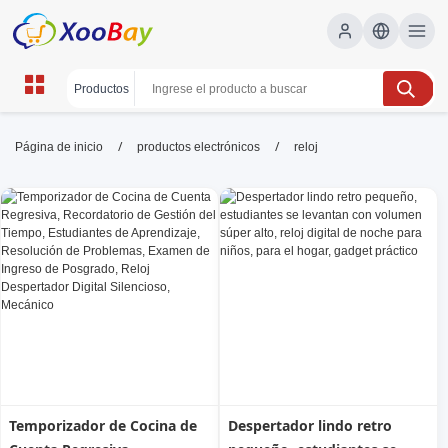
reloj | XOOBAY B2B/B2C Marketplace
/
/
Página de inicio
productos electrónicos
reloj
reloj,reloj analógico,reloj digital,reloj de
pulsera,compra de reloj,relojería, wholesale reloj,
XOOBAY
Descubre relojes analógicos y digitales, compara precios, estilos
y funciones, consejos de compra y garantía para elegir el mejor
reloj.
Temporizador de Cocina de
Despertador lindo retro