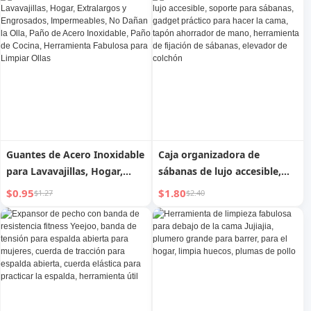
Cepillo Multifuncional para
Bolsas para Recoger
Limpieza Casera, Cucharon,
Excrementos, Gadget
Cepillo para Wok
Práctico para Pasear Perros
Guantes de Acero Inoxidable
Caja organizadora de
para Lavavajillas, Hogar,
sábanas de lujo accesible,
Extralargos y Engrosados,
soporte para sábanas,
$0.95
$1.80
$1.27
$2.40
Impermeables, No Dañan la
gadget práctico para hacer
Olla, Paño de Acero
la cama, tapón ahorrador de
Inoxidable, Paño de Cocina,
mano, herramienta de
Herramienta Fabulosa para
fijación de sábanas, elevador
Limpiar Ollas
de colchón