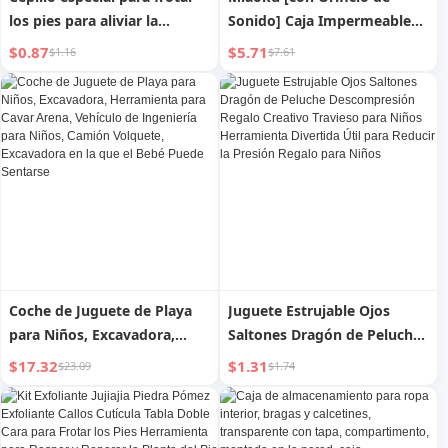
los pies para aliviar la
Sonido] Caja Impermeable
picazón, herramienta de
para Teléfono Móvil de Baño
$0.87
$5.71
$1.16
$7.61
masaje para lavar los pies,
Altavoz Soporte Retráctil
eliminar la piel muerta,
Giratorio Herramienta para
cepillo multifuncional para
Ver TV en la Ducha Cocina
limpiar los dedos de los pies
Baño Estante de
y la cutina del pie
Almacenamiento Ver TV
Jugando en la Pared
Coche de Juguete de Playa
Juguete Estrujable Ojos
para Niños, Excavadora,
Saltones Dragón de Peluche
Herramienta para Cavar
Descompresión Regalo
$17.32
$1.31
$23.09
$1.74
Arena, Vehículo de
Creativo Travieso para Niños
Ingeniería para Niños,
Herramienta Divertida Útil
Camión Volquete,
para Reducir la Presión