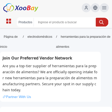
herramientas para la preparación de
/
/
Página de
electrodomésticos
herramientas para la preparación de
alimentos | XOOBAY B2B/B2C
inicio
alimentos
Marketplace
Join Our Preferred Vendor Network
utensilios de cocina, herramientas de cocina,
Are you a top-tier supplier of herramientas para la prep
preparación de alimentos, wholesale
aración de alimentos? We are officially opening intake fo
herramientas para la preparación de alimentos,
r new herramientas para la preparación de alimentos m
XOOBAY
anufacturing partners. Secure your spot in our supply c
Guía de herramientas para cortar, picar y cocinar; mejora la
hain today.
eficiencia en la preparación de alimentos con utensilios clave.
Partner With Us