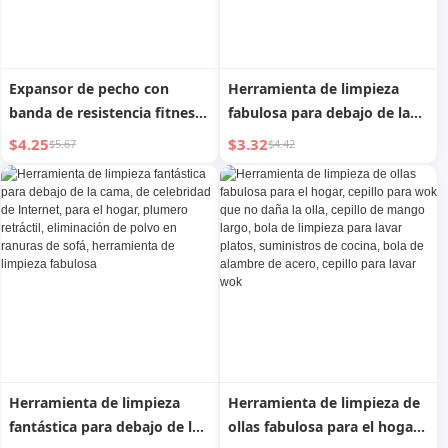
Expansor de pecho con
Herramienta de limpieza
banda de resistencia fitness
fabulosa para debajo de la
Yeejoo, banda de tensión
cama Jujiajia, plumero
$4.25
$3.32
$5.67
$4.42
para espalda abierta para
grande para barrer, para el
mujeres, cuerda de tracción
hogar, limpia huecos,
para espalda abierta, cuerda
plumas de pollo
elástica para practicar la
espalda, herramienta útil
Herramienta de limpieza
Herramienta de limpieza de
fantástica para debajo de la
ollas fabulosa para el hogar,