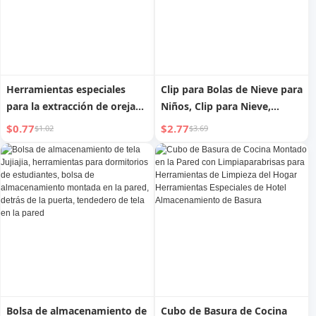
Herramientas especiales
Clip para Bolas de Nieve para
para la extracción de orejas
Niños, Clip para Nieve,
de doble cabeza, bastoncillo
Pequeño Patito, Gadget
$0.77
$2.77
$1.02
$3.69
de algodón para adultos
Práctico para Bolas de Nieve,
Herramientas para Jugar en
la Nieve en Invierno, Equipo
para Peleas de Bolas de
Nieve
Bolsa de almacenamiento de
Cubo de Basura de Cocina