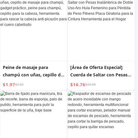
de Calabaza, Horquilla
Pescado, Cuchillo de
Pequeña, Tocado
Pescado, Planer de
Branquias, Acero Inoxidable,
Branquias, Matar Peces,
Gadget Práctico para la
Eliminación de Escamas en
Casa
Peine de masaje para
[Área de Oferta Especial]
champú con uñas, cepillo de
Cuerda de Saltar con Pesas
masaje para champú, gadget
Inalámbrica de Doble Uso
$1.97
$16.76
$2.62
$22.34
práctico, peine para champú,
Aro Hula Femenino para
cepillo para la cabeza,
Pérdida de Peso Fitness
herramienta para rascar la
Placa Giratoria para la
cabeza anti-picazón para el
Cintura Herramienta para el
cuero cabelludo
Hogar