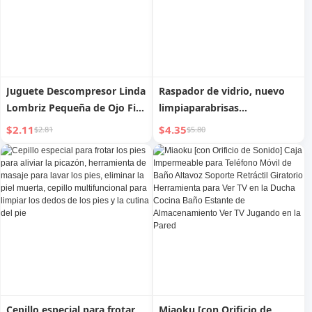
Juguete Descompresor Linda
Raspador de vidrio, nuevo
Lombriz Pequeña de Ojo Fijo
limpiaparabrisas
Bola para Apretar para
multifuncional para el hogar,
$2.11
$4.35
$2.81
$5.80
Ventilar para Niños, Mismo
barra telescópica,
Estilo de Lema Jiaqi,
herramienta dedicada para
Herramienta Útil para
mantener la limpieza,
Reducir la Presión
raspador de vidrio
Cepillo especial para frotar
Miaoku [con Orificio de