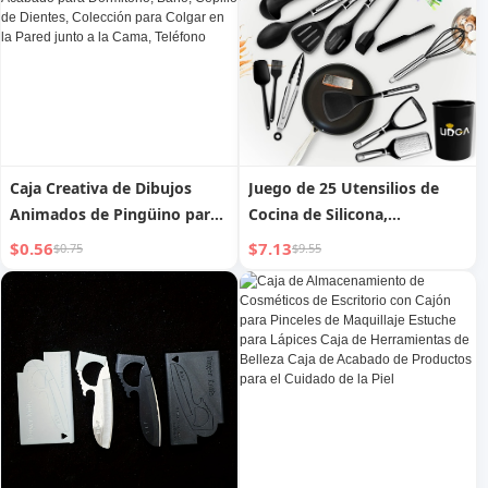
cuidado de la piel y champú
vajilla
Caja Creativa de Dibujos
Juego de 25 Utensilios de
Animados de Pingüino para
Cocina de Silicona,
Almacenamiento de
Herramientas de Cocina de
$0.56
$7.13
$0.75
$9.55
Herramientas de Maquillaje,
Silicona Resistentes a Altas
Caja de Acabado para
Temperaturas, Cuchara y
Dormitorio, Baño, Cepillo de
espátula para Cocinar, Juego
Dientes, Colección para
de Utensilios de Cocina,
Colgar en la Pared junto a la
Juego de Utensilios de
Cama, Teléfono
Cocina con Cubo de
Almacenamiento, Adecuado
para Entusiastas de la Cocina