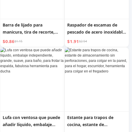
Barra de lijado para
Raspador de escamas de
manicura, tira de recorte,
pescado de acero inoxidable
barra de esponja, palo de
con mango redondo,
$0.86
$1.91
$1.15
$2.54
pulido, herramienta para
herramienta multifuncional
pulir la superficie de la uña,
para cortar escamas, pelador
traje base
manual de escamas de
pescado, herramienta para
cortar la barriga de pescado,
cepillo para quitar escamas
Lufa con ventosa que puede
Estante para trapos de
añadir líquido, embalaje
cocina, estante de
independiente, grande,
almacenamiento sin