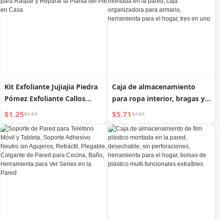
Excavadora en la que el Bebé
Regalo para Niños
Puede Sentarse
Kit Exfoliante Jujiajia Piedra
Caja de almacenamiento
Pómez Exfoliante Callos
para ropa interior, bragas y
Cutícula Tabla Doble Cara
calcetines, transparente con
$1.25
$5.71
$1.67
$7.61
para Frotar los Pies
tapa, compartimento,
Herramienta para Raspar y
montada en la pared, caja
Reparar la Planta del Pie en
organizadora para armario,
Casa
herramienta para el hogar,
tres en uno