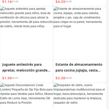
$1.16
$4.39
$1.55
$5.85
suave, para baño, para frotar
perforaciones, para colgar
la espalda, fabulosa
en la pared, para el hogar,
herramienta para ducha
escurridor, herramienta para
colgar en el fregadero
Juguete antiestrés para
Estante de almacenamiento
apretar, melocotón grande
para cocina Jujiajia, cesta
para niños, bola de
para cebolla, jengibre y ajo,
$1.96
$3.38
$2.61
$4.50
ventilación de silicona para
caja de condimentos para
aliviar la presión,
colgar en la pared,
herramienta útil para
herramienta para el hogar
reducción de estrés, rebote
lento para niñas