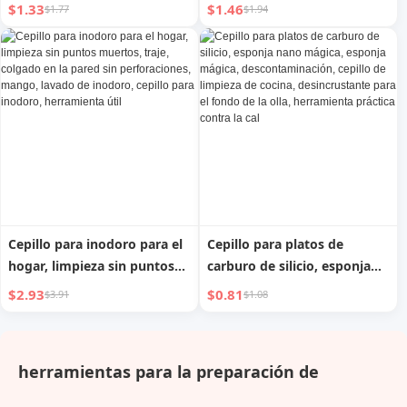
cama, de celebridad de
cepillo para wok que no
$1.33
$1.46
$1.77
$1.94
Internet, para el hogar,
daña la olla, cepillo de
plumero retráctil,
mango largo, bola de
eliminación de polvo en
limpieza para lavar platos,
ranuras de sofá, herramienta
suministros de cocina, bola
de limpieza fabulosa
de alambre de acero, cepillo
para lavar wok
Cepillo para inodoro para el
Cepillo para platos de
hogar, limpieza sin puntos
carburo de silicio, esponja
muertos, traje, colgado en la
nano mágica, esponja
$2.93
$0.81
$3.91
$1.08
pared sin perforaciones,
mágica, descontaminación,
mango, lavado de inodoro,
cepillo de limpieza de cocina,
cepillo para inodoro,
desincrustante para el fondo
herramientas para la preparación de
herramienta útil
de la olla, herramienta
práctica contra la cal