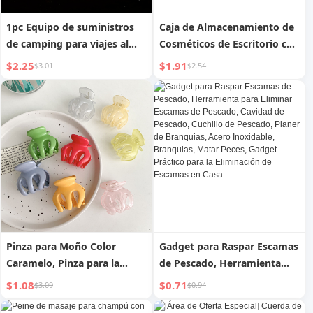
1pc Equipo de suministros
Caja de Almacenamiento de
de camping para viajes al
Cosméticos de Escritorio con
aire libre, cuchillo
Cajón para Pinceles de
$2.25
$1.91
$3.01
$2.54
multifuncional de
Maquillaje Estuche para
supervivencia en la
Lápices Caja de
naturaleza, herramientas de
Herramientas de Belleza Caja
primeros auxilios
de Acabado de Productos
para el Cuidado de la Piel
Pinza para Moño Color
Gadget para Raspar Escamas
Caramelo, Pinza para la
de Pescado, Herramienta
Nuca, Herramienta para Fijar
para Eliminar Escamas de
$1.08
$0.71
$3.09
$0.94
Cola de Caballo Alta, Pinza
Pescado, Cavidad de