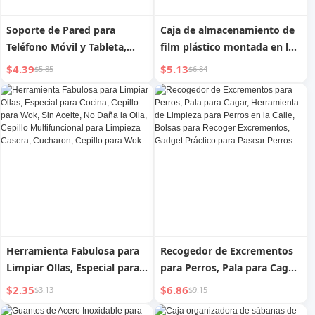
Soporte de Pared para
Caja de almacenamiento de
Teléfono Móvil y Tableta,
film plástico montada en la
Soporte Adhesivo Neutro sin
pared, desechable, sin
$4.39
$5.13
$5.85
$6.84
Agujeros, Retráctil, Plegable,
perforaciones, herramienta
Colgante de Pared para
para el hogar, bolsas de
Cocina, Baño, Herramienta
plástico multi-funcionales
para Ver Series en la Pared
extraíbles
Herramienta Fabulosa para
Recogedor de Excrementos
Limpiar Ollas, Especial para
para Perros, Pala para Cagar,
Cocina, Cepillo para Wok, Sin
Herramienta de Limpieza
$2.35
$6.86
$3.13
$9.15
Aceite, No Daña la Olla,
para Perros en la Calle,