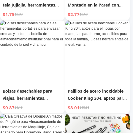
tela Jujiajia, herramientas
Montado en la Pared con
para dormitorios de
Limpiaparabrisas para
$1.75
$2.77
$2.33
$3.69
estudiantes, bolsa de
Herramientas de Limpieza
almacenamiento montada
del Hogar Herramientas
en la pared, detrás de la
Especiales de Hotel
puerta, tendedero de tela en
Almacenamiento de Basura
la pared
Bolsas desechables para
Palillos de acero inoxidable
viajes, herramientas
Cooker King 304, aptos para
portátiles para envasar
el hogar, con manoplas para
$0.87
$8.01
$1.16
$10.68
cremas y lociones, botella de
horno, accesibles para toda
almacenamiento
la familia, lujosas
multifuncional para el
herramientas de metal,