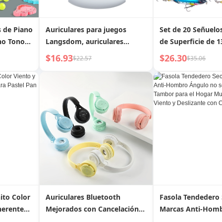
s de Piano
Auriculares para juegos
Set de 20 Señuelo
ho Tonos
Langsdom, auriculares
de Superficie de 1
ra
Bluetooth con micrófono,
de 20 Señuelos P
$16.93
$26.30
$22.57
$35.06
graves, audio estéreo HiFi,
Ojos 3D, Señuelos
TWS, inalámbricos,
Plástico ABS para
deportivos, LED
Lucio
ito Color
Auriculares Bluetooth
Fasola Tendedero 
herente
Mejorados con Cancelación
Marcas Anti-Hom
Pan Molde
de Ruido Híbrida Over Ear
no se Cae Bolsa T