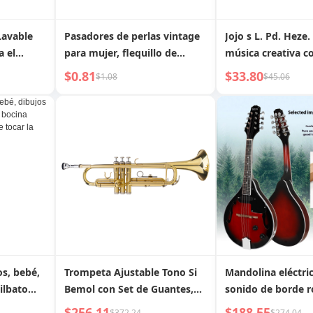
Lavable
Pasadores de perlas vintage
Jojo s L. Pd. Heze.
a el
para mujer, flequillo de
música creativa c
e Pelo de
trompeta, mechones
gato tocando el p
$0.81
$33.80
$1.08
$45.06
movedor
rasgados, pinza lateral,
decoración con p
otas Pelo
novedad de 2023, pinza para
Heze
 de Pelo
agarrar peinado de princesa,
tocado
os, bebé,
Trompeta Ajustable Tono Si
Mandolina eléctri
ilbato
Bemol con Set de Guantes,
sonido de borde r
equeña
Dorada
negro, guitarra d
$256.11
$188.55
$372.24
$274.04