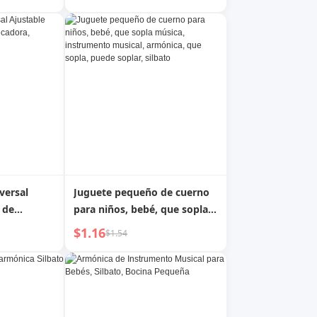
cesible
ja de
tas Secas
tos
versal
Juguete pequeño de cuerno
 de
para niños, bebé, que sopla
a,
música, instrumento
$1.16
$1.54
musical, armónica, que
sopla, puede soplar, silbato