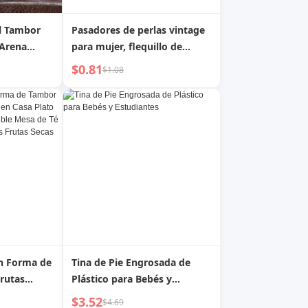
l Tambor
Pasadores de perlas vintage
 Arena
para mujer, flequillo de
trompeta, mechones
$0.81
$1.08
rasgados, pinza lateral,
novedad de 2023, pinza para
agarrar peinado de princesa,
tocado
n Forma de
Tina de Pie Engrosada de
rutas
Plástico para Bebés y
Plato de
Estudiantes
$3.52
$4.69