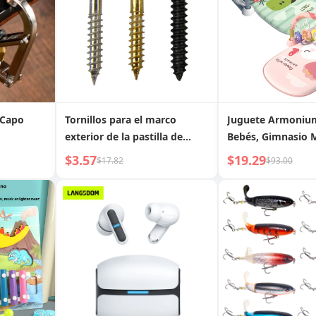
 Capo
Tornillos para el marco
Juguete Armoniu
exterior de la pastilla de
Bebés, Gimnasio M
vibración de guitarra y bajo
para Bebés, Alfom
$3.57
$19.29
$17.82
$93.00
eléctrico
Gatear con Piano