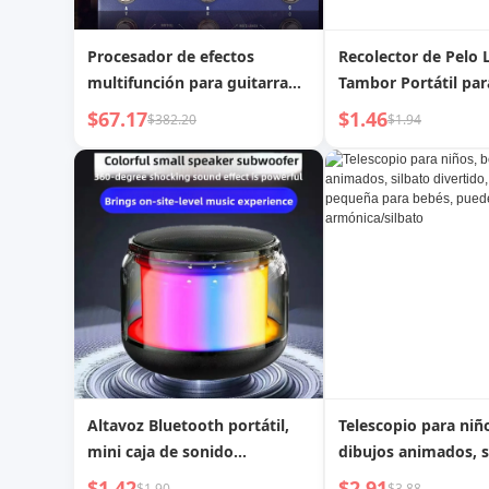
Procesador de efectos
Recolector de Pelo 
multifunción para guitarra
Tambor Portátil par
acústica, eléctrica y bajo
Hogar Eliminación d
$67.17
$1.46
$382.20
$1.94
Ropa Adhesivo Re
de Polvo para Masc
de Gato Removedor
Altavoz Bluetooth portátil,
Telescopio para niñ
mini caja de sonido
dibujos animados, s
inalámbrica, colorida,
divertido, bocina p
$1.42
$2.91
$1.90
$3.88