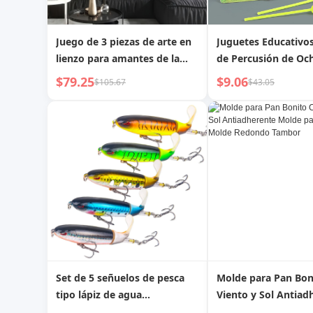
Juego de 3 piezas de arte en
Juguetes Educativo
lienzo para amantes de la
de Percusión de Oc
música - Pósreres abstractos
para Niños de Made
$79.25
$9.06
$105.67
$43.05
de guitarra, batería y
micrófono | Decoración de
pared vintage para
dormitorio, sala de estar,
pasillo | Impresiones de alta
definición y resistentes a la
decoloración
Set de 5 señuelos de pesca
Molde para Pan Bon
tipo lápiz de agua
Viento y Sol Antiad
dulce/salada de 13 g y 10 cm
Molde para Pastel 