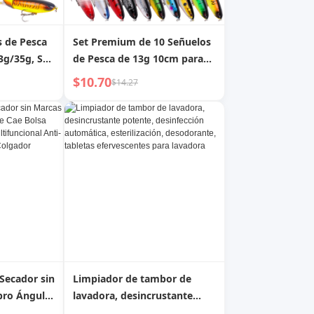
s de Pesca
Set Premium de 10 Señuelos
3g/35g, Set
de Pesca de 13g 10cm para
opper con
Lubina y Trucha con Cola de
$10.70
$14.27
 Duros de
Hélice, Anzuelos Duraderos y
 Lubina y
Acción Realista para Agua
Dulce
Secador sin
Limpiador de tambor de
bro Ángulo
lavadora, desincrustante
ambor para
potente, desinfección