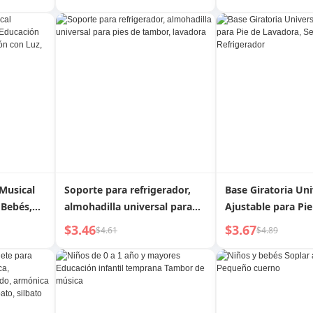
decoración con péndulo |
Bocadillos Lujo Ac
Heze
Mesa de Té Bande
Postre Dulces Fru
con Compartimen
Musical
Soporte para refrigerador,
Base Giratoria Uni
 Bebés,
almohadilla universal para
Ajustable para Pie
, Música,
pies de tambor, lavadora
Lavadora, Secador
$3.46
$3.67
$4.61
$4.89
Piano,
Refrigerador