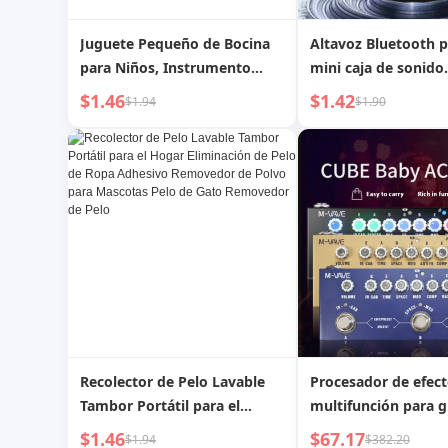
Juguete Pequeño de Bocina
Altavoz Bluetooth po
para Niños, Instrumento
mini caja de sonido
Musical de Soplido, Armónica
inalámbrica, colorid
$1.46
$1.42
$1.94
$1.90
de Bebé, Niña, Niño, Puede
multifuncional, luz 
Soplar Silbato
ambiente, cañón de
serie transparente
Recolector de Pelo Lavable
Procesador de efec
Tambor Portátil para el
multifunción para g
Hogar Eliminación de Pelo de
acústica, eléctrica y
$1.46
$67.17
$1.94
$382.20