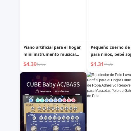
Piano artificial para el hogar,
Pequeño cuerno de 
mini instrumento musical
para niños, bebé s
para niñas pequeñas, piano
música, instrument
$4.39
$1.31
$5.85
$1.75
para niños
soplando, armónica
soplando, puede so
silbato, silbato