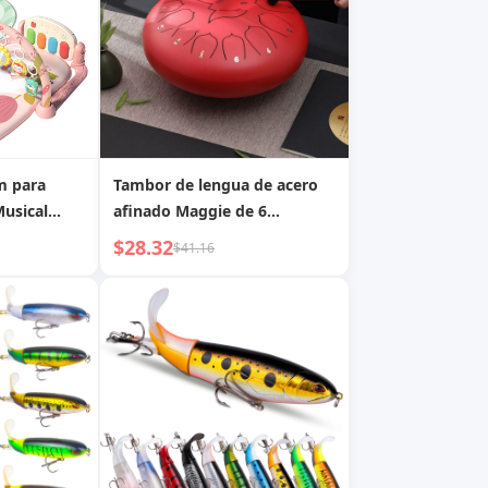
m para
Tambor de lengua de acero
usical
afinado Maggie de 6
bra para
pulgadas y 11 tonos
$28.32
$41.16