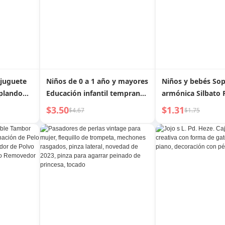
juguete
Niños de 0 a 1 año y mayores
Niños y bebés Sop
oplando
Educación infantil temprana
armónica Silbato
o musical
Tambor de música
cuerno
$3.50
$1.31
$4.67
$1.75
plar