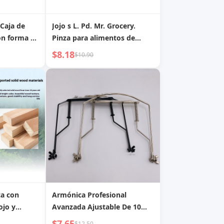
 Caja de
Jojo s L. Pd. Mr. Grocery.
on forma de
Pinza para alimentos de
iano,
acero inoxidable 316,
$8.18
$10.90
éndulo |
especial para filetes fritos |
Piano Sound
ca con
Armónica Profesional
ojo y
Avanzada Ajustable De 10
e ocho
Agujeros Para Tocar
$7.65
$12.50