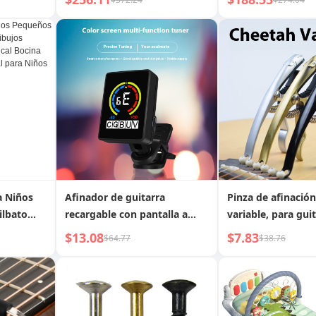
ocar la
cuerdas, piano
a Niños
Afinador de guitarra
Pinza de afinació
ilbato
recargable con pantalla a
variable, para guit
nimados
color
$13.08
$7.83
$64.77
$38.76
l Bocina
special