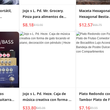
rtátil,
Jojo s L. Pd. Mr. Grocery.
Maceta Hexagona
Pinza para alimentos de
Hexagonal Bestia
a,
acero inoxidable 316,
Púrpura Bonsái
$8.18
$12.57
$10.90
$66.75
de
especial para filetes fritos |
 graves,
Piano Sound
tos
Jojo s L. Pd. Heze. Caja de
Plato Redondo co
uitarra
música creativa con forma de
Tambor Plato de F
 bajo
gato tocando el piano,
Comedor en Casa 
$33.80
$7.16
$45.06
$9.55