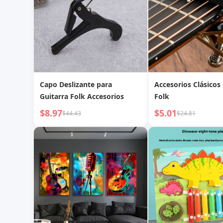
Capo Deslizante para
Accesorios Clásicos
Guitarra Folk Accesorios
Folk
$8.97
$5.01
$44.43
$24.81