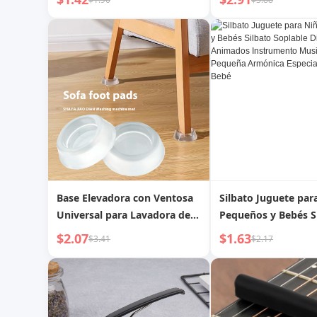
multifuncional, luz de
para bebés, puede t
ambiente, cañón de graves,
armónica/silbato
serie transparente
Base Elevadora con Ventosa
Silbato Juguete par
Universal para Lavadora de
Pequeños y Bebés S
Pulsador y Tambor
Soplable Dibujos A
$2.07
$1.63
$3.41
$2.17
Instrumento Musica
Pequeña Armónica E
para Niños Bebé