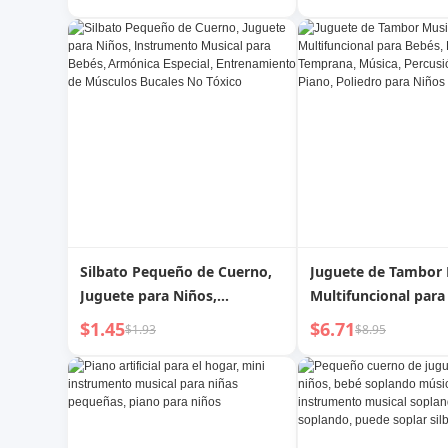
Ropa Adhesivo Removedor
de Polvo para Mascotas Pelo
de Gato Removedor de Pelo
Silbato Pequeño de Cuerno,
Juguete de Tambor 
Juguete para Niños,
Multifuncional para
Instrumento Musical para
Educación Temprana
$1.45
$6.71
$1.93
$8.95
Bebés, Armónica Especial,
Percusión con Luz, 
Entrenamiento de Músculos
Poliedro para Niños
Bucales No Tóxico