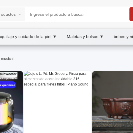
quillaje y cuidado de la piel
Maletas y bolsos
bebés y n
▼
▼
 B2B/B2C Marketplace
o musical
tos, compra de instrumentos, wholesale instrume