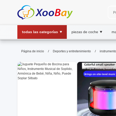
todas las categorías
piezas de coche
ma
▼
▼
instrumento musical | XOOBAY
/
/
Página de inicio
Deportes y entretenimiento
instrument
instrumento musical, tipos de instrumen
Guía de instrumentos