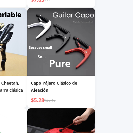
n Cheetah,
Capo Pájaro Clásico de
arra clásica
Aleación
$5.28
$26.16