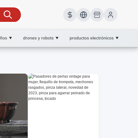
iños
drones y robots
productos electrónicos
▼
▼
▼
nto musical, XOOBAY