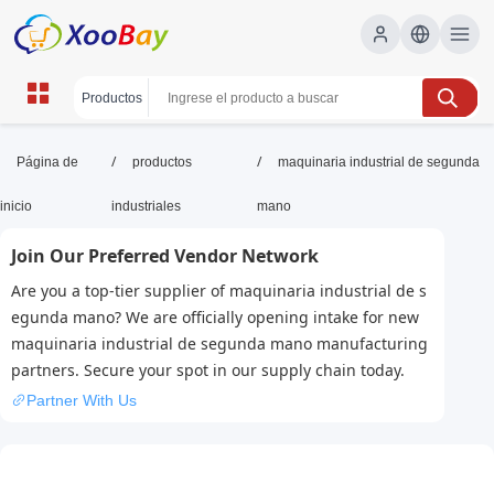
maquinaria industrial de segunda
/
/
Página de
productos
maquinaria industrial de segunda
mano | XOOBAY B2B/B2C
inicio
industriales
mano
Marketplace
Join Our Preferred Vendor Network
maquinaria usada, equipos industriales, segunda
Are you a top-tier supplier of maquinaria industrial de s
mano, wholesale maquinaria industrial de
egunda mano? We are officially opening intake for new
segunda mano, XOOBAY
maquinaria industrial de segunda mano manufacturing
Compra maquinaria industrial de segunda mano con garantía
partners. Secure your spot in our supply chain today.
Partner With Us