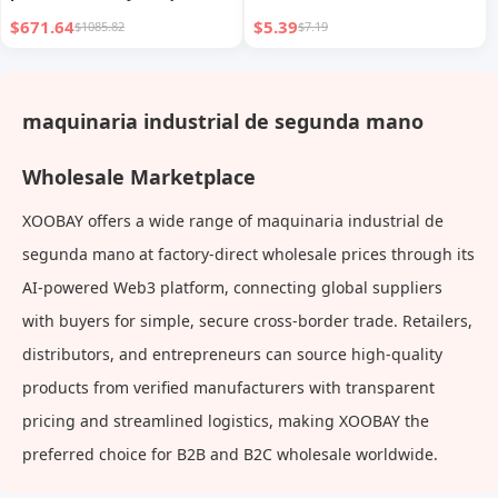
pesada con chip completo y
vidrio sin colgar Rocío de
$671.64
$5.39
$1085.82
$7.19
Bluetooth
aceite Presión Salsa de soja
Condimento | Maquinaria
Agrícola
maquinaria industrial de segunda mano
Wholesale Marketplace
XOOBAY offers a wide range of maquinaria industrial de
segunda mano at factory-direct wholesale prices through its
AI-powered Web3 platform, connecting global suppliers
with buyers for simple, secure cross-border trade. Retailers,
distributors, and entrepreneurs can source high-quality
products from verified manufacturers with transparent
pricing and streamlined logistics, making XOOBAY the
preferred choice for B2B and B2C wholesale worldwide.