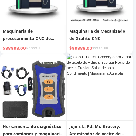
Maquinaria de
Maquinaria de Mecanizado
procesamiento CNC de
de Grafito CNC
grafito, herramientas de
$88888.00
$88888.00
$99999.00
$99999.00
máquina CNC de grafito S-
500V
Herramienta de diagnóstico
Jojo's L. Pd. Mr. Grocery.
para camiones y maquinaria
Atomizador de aceite de