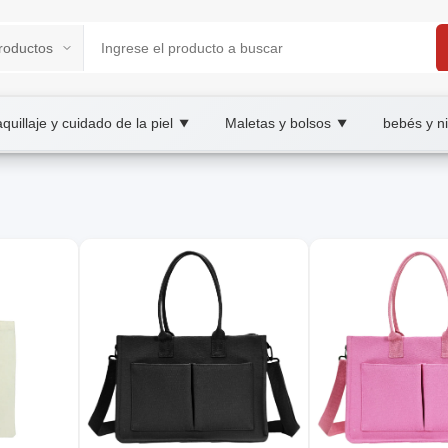
quillaje y cuidado de la piel
Maletas y bolsos
bebés y n
▼
▼
tplace
inos, wholesale bolso, XOOBAY
 diario.