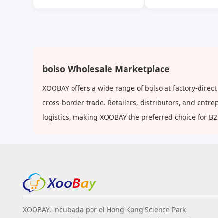
Hombro Estudiante Clase
cruzado ligero, bol
Trabajo Ropa Bolso Tote
mano
bolso Wholesale Marketplace
XOOBAY offers a wide range of bolso at factory-direc
cross-border trade. Retailers, distributors, and ent
logistics, making XOOBAY the preferred choice for B
XOOBAY, incubada por el Hong Kong Science Park