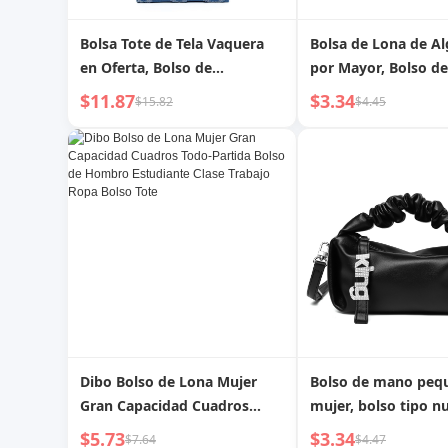
Bolsa Tote de Tela Vaquera
Bolsa de Lona de Al
en Oferta, Bolso de
por Mayor, Bolso 
Diseñador para Dama, Bolso
Informal de Moda, 
$11.87
$3.34
$15.82
$4.45
Tote de Tela Vaquera
Diseñador de Gran 
para Mujer, Bolso T
Dibo Bolso de Lona Mujer
Bolso de mano peq
Gran Capacidad Cuadros
mujer, bolso tipo n
Todo-Partida Bolso de
diseñador suave, bo
$5.73
$3.34
$7.64
$4.47