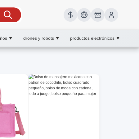
iños
drones y robots
productos electrónicos
▼
▼
▼