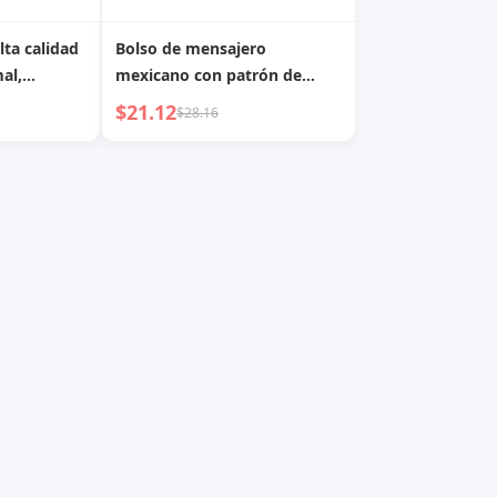
lta calidad
Bolso de mensajero
al,
mexicano con patrón de
gante,
cocodrilo, bolso cuadrado
$21.12
$28.16
cenamiento
pequeño, bolso de moda con
e mano de
cadena, todo a juego, bolso
a
pequeño para mujer