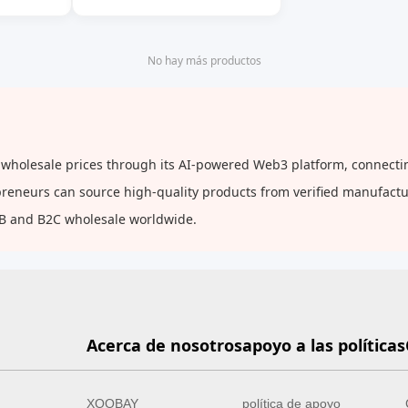
so de
moda para mujer para uso
diario y nocturno, bolso de
hombro multipropósito
No hay más productos
t wholesale prices through its AI-powered Web3 platform, connectin
repreneurs can source high-quality products from verified manufact
2B and B2C wholesale worldwide.
Acerca de nosotros
apoyo a las políticas
XOOBAY
política de apoyo