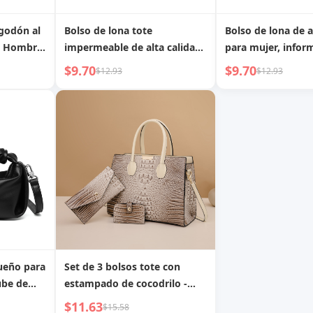
godón al
Bolso de lona tote
Bolso de lona de a
de Hombro
impermeable de alta calidad
para mujer, inform
Bolsos de
para mujer, bolso de mano
impermeable, ele
$9.70
$9.70
$12.93
$12.93
Capacidad
elegante y portátil,
portátil, de alma
ote
bandolera de
cruzado, bolso d
almacenamiento para
hombro para dam
señoras
ueño para
Set de 3 bolsos tote con
ube de
estampado de cocodrilo -
lso
Gran capacidad, bolso de
$11.63
$15.58