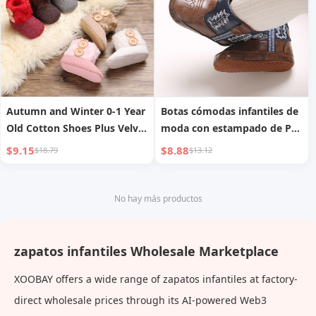
Autumn and Winter 0-1 Year
Botas cómodas infantiles de
Old Cotton Shoes Plus Velvet
moda con estampado de PU
Snow Boots Warm Soft Sole
y suela cómoda
$9.15
$8.88
$18.79
$13.12
Unisex Baby Shoes Infant
Shoes Toddler Shoes
No hay más productos
zapatos infantiles Wholesale Marketplace
XOOBAY offers a wide range of zapatos infantiles at factory-
direct wholesale prices through its AI-powered Web3