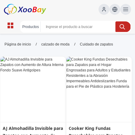
Cuidado de zapatos | XOOBAY
/
/
Página de inicio
calzado de moda
Cuidado de zapatos
B2B/B2C Marketplace
cuidado de zapatos, limpieza de calzado,
mantenimiento de calzado, wholesale Cuidado de
zapatos, XOOBAY
Descubre métodos simples para limpiar, mantener y almacenar
zapatos, prolongando su vida con técnicas fáciles y productos
adecuados en casa.
AJ Almohadilla Invisible para
Cooker King Fundas