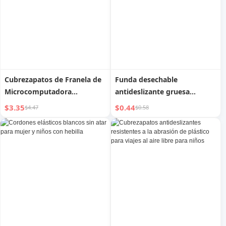
Cubrezapatos de Franela de
Funda desechable
Microcomputadora
antideslizante gruesa
Antideslizantes para el
resistente al desgaste para
$3.35
$0.44
$4.47
$0.58
Hogar, Lavables y
niños para visitantes
Reutilizables