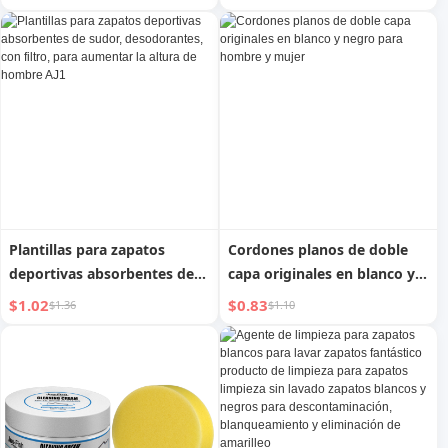
Recortables
Limpeza
Plantillas para zapatos
Cordones planos de doble
deportivas absorbentes de
capa originales en blanco y
sudor, desodorantes, con
negro para hombre y mujer
$1.02
$0.83
$1.36
$1.10
filtro, para aumentar la
altura de hombre AJ1