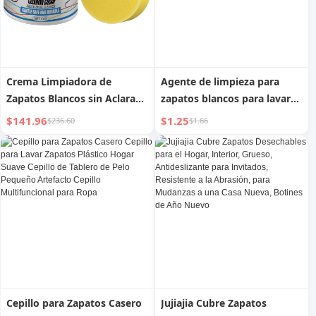
Crema Limpiadora de
Agente de limpieza para
Zapatos Blancos sin Aclarado
zapatos blancos para lavar
Jue-Fish - Potente
zapatos fantástico producto
$141.96
$1.25
$236.60
$1.66
Eliminación de Manchas,
de limpieza para zapatos
Protección de la Superficie
limpieza sin lavado zapatos
del Zapato
blancos y negros para
descontaminación,
blanqueamiento y
eliminación de amarilleo
Cepillo para Zapatos Casero
Jujiajia Cubre Zapatos