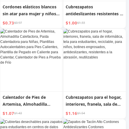
Cordones elásticos blancos
Cubrezapatos
sin atar para mujer y niños
antideslizantes resistentes a
con hebilla
la abrasión de plástico para
$0.73
$1.00
$0.97
$1.33
viajes al aire libre para niños
Calentador de Pies de
Cubrezapatos para el hogar,
Artemisa, Almohadilla
interiores, franela, sala de
Calefactora, Pasta
informática, tela para
$1.07
$1.16
$1.43
$1.54
Calentadora para Niñas,
estudiantes, reciclable, para
Plantillas Autocalentables
niños, botines engrosados,