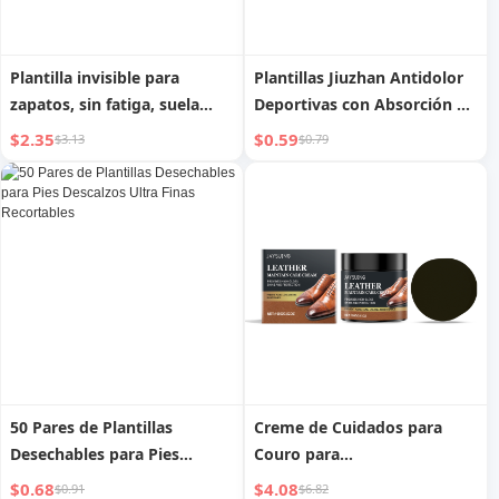
Plantilla invisible para
Plantillas Jiuzhan Antidolor
zapatos, sin fatiga, suela
Deportivas con Absorción de
suave, cómoda, para
Impactos para Hombres y
$2.35
$0.59
$3.13
$0.79
aumentar la altura interior
Mujeres, Entrenamiento
Militar
50 Pares de Plantillas
Creme de Cuidados para
Desechables para Pies
Couro para
Descalzos Ultra Finas
Impermeabilização e
$0.68
$4.08
$0.91
$6.82