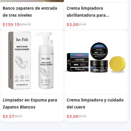
Banco zapatero de entrada
Crema limpiadora
de tres niveles
abrillantadora para
zapatillas blancas
$159.15
$3.00
$264.72
$5.05
Limpiador en Espuma para
Crema limpiadora y cuidado
Zapatos Blancos
del cuero
$3.57
$3.00
$6.01
$5.06