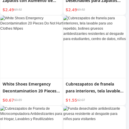
Zapatos con Aumento de
Desechables para Zapatos
Altura Interna Fondo Suave
para el Hogar Engrosadas
$2.49
$2.49
$3.32
$3.32
Antigolpes
para Adultos y Estudiantes
Resistentes a la Abrasión
Impermeables
Antideslizantes Funda para
el Pie de Plástico para
Hostelería
White Shoes Emergency
Cubrezapatos de franela
Decontamination 20 Pieces
para interiores, tela lavable
Do Not Hurt Clothes Wipes
para uso repetido, botines
$0.67
$1.55
$0.89
$2.07
gruesos antideslizantes
resistentes al desgaste para
estudiantes, centro de
datos, niños