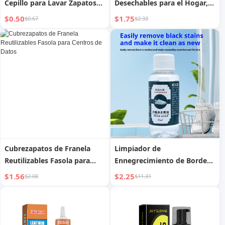
Cepillo para Lavar Zapatos
Desechables para el Hogar,
Plástico Hogar Suave Cepillo
Interior, Grueso,
$0.50
$1.75
$0.67
$2.33
de Tablero de Pelo Pequeño
Antideslizante para
Artefacto Cepillo
Invitados, Resistente a la
Multifuncional para Ropa
Abrasión, para Mudanzas a
una Casa Nueva, Botines de
Año Nuevo
Cubrezapatos de Franela
Limpiador de
Reutilizables Fasola para
Ennegrecimiento de Bordes
Centros de Datos
para Zapatos Blancos
$1.56
$2.25
$2.08
$11.31