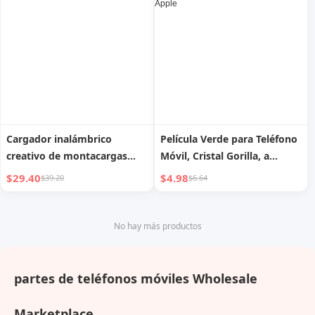
Carga Rápida
Cargador inalámbrico
Película Verde para Teléfono
creativo de montacargas
Móvil, Cristal Gorilla, a
tres en uno con luz
Prueba de Polvo, para Apple
$29.40
$4.98
$39.20
$6.64
No hay más productos
partes de teléfonos móviles Wholesale
Marketplace