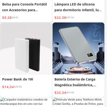
Bolsa para Consola Portátil
Lámpara LED de silicona
con Accesorios para
para dormitorio infantil, luz
Estudiantes, Batería Externa
nocturna recargable para
$5.28
$22.38
$8.91
$37.16
bebé con protección ocular
en mesita de noche
Power Bank de 1W
Batería Externa de Carga
Magnética Inalámbrica,
$14.34
$23.00
Compatible con Android
$32.34
$51.64
Apple Magsafe, Batería
Externa Ultraligera y Fina de