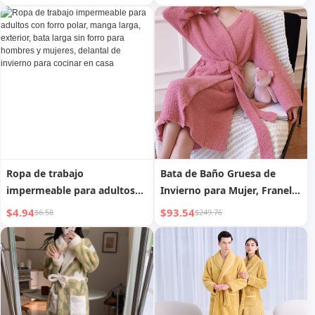
niñas y niños, toalla de baño
Grande, para Mujer y
absorbente de agua, de
Hombre, sin Pelusa,
secado rápido
Elegante
Ropa de trabajo
Bata de Baño Gruesa de
impermeable para adultos
Invierno para Mujer, Franela
con forro polar, manga
Cálida
$4.94
$93.54
$6.58
$249.76
larga, exterior, bata larga sin
forro para hombres y
mujeres, delantal de
invierno para cocinar en casa