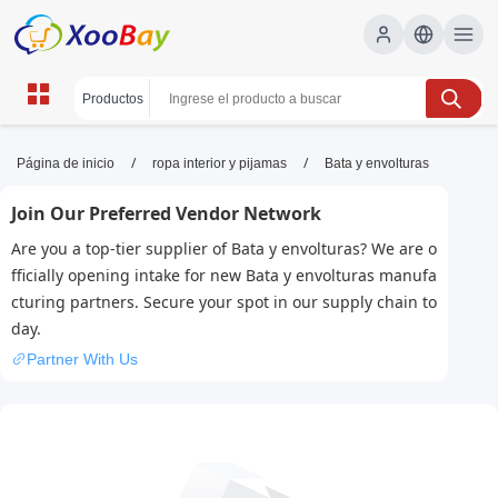
Bata y envolturas | XOOBAY B2B/B2C
/
/
Página de inicio
ropa interior y pijamas
Bata y envolturas
Marketplace
Join Our Preferred Vendor Network
bata, envolturas, higiene, protección, seguridad,
Are you a top-tier supplier of Bata y envolturas? We are o
wholesale Bata y envolturas, XOOBAY
fficially opening intake for new Bata y envolturas manufa
Bata y envolturas para higiene y protección en entornos
cturing partners. Secure your spot in our supply chain to
laborales.
day.
Partner With Us