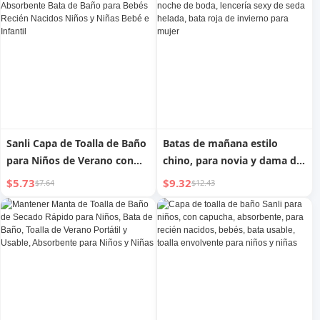
manga larga, ropa informal
larga, verano
para el hogar de Amazon
Sanli Capa de Toalla de Baño
Batas de mañana estilo
para Niños de Verano con
chino, para novia y dama de
Capucha Absorbente Bata de
honor, vestido de noche de
$5.73
$9.32
$7.64
$12.43
Baño para Bebés Recién
boda, lencería sexy de seda
Nacidos Niños y Niñas Bebé
helada, bata roja de invierno
e Infantil
para mujer