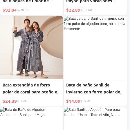
de Bloques de Color de
Rayón para Vacaciones
Rayas Finas Estilo Ins
Protección Solar Cubre Bikini
$92.04
$22.89
$778.68
$114.00
Bata extendida de forro
Bata de baño Sanli de
polar de coral para otoño e
invierno con forro polar de
invierno
algodón puro, no se pela
$24.39
$14.09
$81.24
$18.78
fácilmente