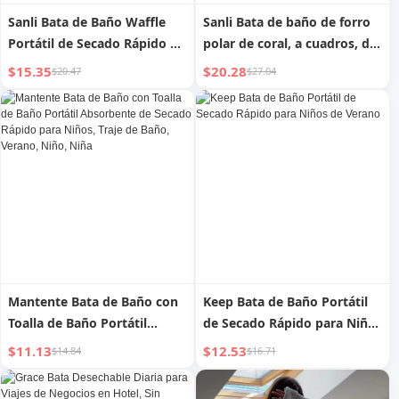
Sanli Bata de Baño Waffle
Sanli Bata de baño de forro
Portátil de Secado Rápido de
polar de coral, a cuadros, de
Verano para Mujer
otoño e invierno, para
$15.35
$20.28
$20.47
$27.04
mujer, nueva, absorbente de
agua, secado rápido, para
baño, para parejas Heattech
Mantente Bata de Baño con
Keep Bata de Baño Portátil
Toalla de Baño Portátil
de Secado Rápido para Niños
Absorbente de Secado
de Verano
$11.13
$12.53
$14.84
$16.71
Rápido para Niños, Traje de
Baño, Verano, Niño, Niña