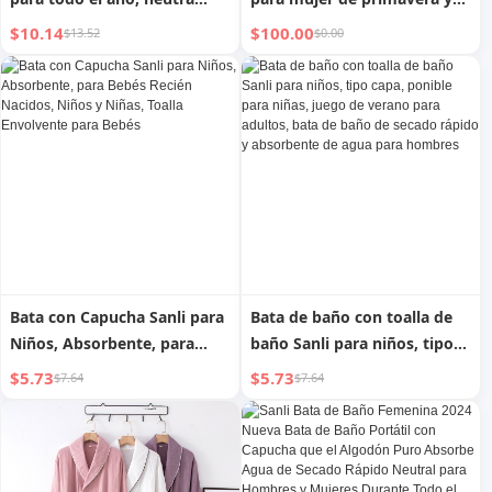
para niñas y niños,
verano, con mangas largas y
$10.14
$100.00
$13.52
$0.00
absorbente de agua, secado
holgadas; bata de novia para
rápido, bata de baño para
la mañana; ropa de estar por
bebés, toalla de baño, clase
casa y dormir
de natación, elegante
Bata con Capucha Sanli para
Bata de baño con toalla de
Niños, Absorbente, para
baño Sanli para niños, tipo
Bebés Recién Nacidos, Niños
capa, ponible para niñas,
$5.73
$5.73
$7.64
$7.64
y Niñas, Toalla Envolvente
juego de verano para
para Bebés
adultos, bata de baño de
secado rápido y absorbente
de agua para hombres