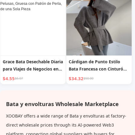
Grace Bata Desechable Diaria
Cárdigan de Punto Estilo
para Viajes de Negocios en
Bata Francesa con Cinturón
Hotel, Sin Pelusas, Gruesa
para Mujer, Jersey de Lana
$4.55
$34.32
$6.07
$50.00
con Patrón de Perla, de una
Holgado de Longitud Media
Sola Pieza
con Abertura Delantera,
Estilo Perezoso para Otoño e
Bata y envolturas Wholesale Marketplace
Invierno
XOOBAY offers a wide range of Bata y envolturas at factory-
direct wholesale prices through its AI-powered Web3
platform, connecting global suppliers with buyers for