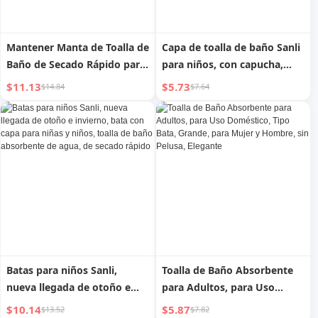
Mantener Manta de Toalla de
Capa de toalla de baño Sanli
Baño de Secado Rápido para
para niños, con capucha,
Niños, Bata de Baño, Toalla
absorbente, para recién
$11.13
$5.73
$14.84
$7.64
de Verano Portátil y Usable,
nacidos, bebés, bata usable,
Absorbente para Niños y
toalla envolvente para niños
Niñas
y niñas
Batas para niños Sanli,
Toalla de Baño Absorbente
nueva llegada de otoño e
para Adultos, para Uso
invierno, bata con capa para
Doméstico, Tipo Bata,
$10.14
$5.87
$13.52
$7.82