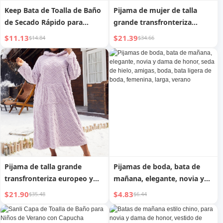
Keep Bata de Toalla de Baño
Pijama de mujer de talla
de Secado Rápido para
grande transfronteriza
Niños, Bata de Baño
europea y americana, bata
$11.13
$21.39
$14.84
$34.66
Absorbente de Secado
cálida de franela con
Rápido Portátil y Usable
capucha y estampado de
para Niños y Niñas en
leopardo para otoño e
Verano
invierno, venta al por mayor
de ropa de hogar
Pijama de talla grande
Pijamas de boda, bata de
transfronteriza europeo y
mañana, elegante, novia y
americano, jersey cálido de
dama de honor, seda de
$21.90
$4.83
$35.48
$6.44
terciopelo fino para mujer,
hielo, amigas, boda, bata
cuello redondo, bata de
ligera de boda, femenina,