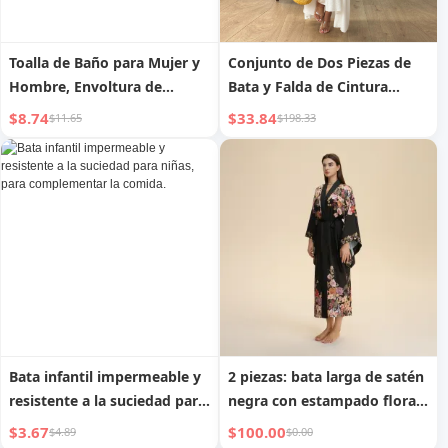
Toalla de Baño para Mujer y
Conjunto de Dos Piezas de
Hombre, Envoltura de
Bata y Falda de Cintura
Cuerpo Completo, Puede
Ajustada
$8.74
$33.84
$11.65
$198.33
Usarse como Bata Grande,
Tamaño Adulto, Elegante
para el Hogar, Absorbente y
sin Pelusa
Bata infantil impermeable y
2 piezas: bata larga de satén
resistente a la suciedad para
negra con estampado floral
niñas, para complementar la
para mujer, de manga larga;
$3.67
$100.00
$4.89
$0.00