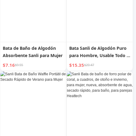
Bata de Baño de Algodón
Bata Sanli de Algodón Puro
Absorbente Sanli para Mujer
para Hombre, Usable Todo el
Año, Neutra
$7.16
$15.35
$9.55
$20.47