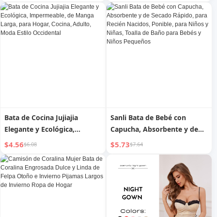
comida.
bata de novia y ropa de
descanso
Bata de Cocina Jujiajia
Sanli Bata de Bebé con
Elegante y Ecológica,
Capucha, Absorbente y de
Impermeable, de Manga
Secado Rápido, para Recién
$4.56
$5.73
$6.08
$7.64
Larga, para Hogar, Cocina,
Nacidos, Ponible, para Niños
Adulto, Moda Estilo
y Niñas, Toalla de Baño para
Occidental
Bebés y Niños Pequeños