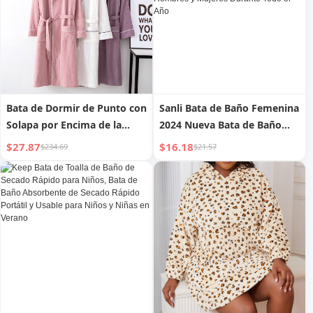
Bata de Dormir de Punto con
Sanli Bata de Baño Femenina
Solapa por Encima de la
2024 Nueva Bata de Baño
Rodilla para el Hogar, Para
Portátil con Capucha que el
$27.87
$16.18
$234.69
$21.57
Hombre y Mujer, Primavera
Algodón Puro Absorbe Agua
y Otoño, Hotel, Aguas
de Secado Rápido Neutral
Termales
para Hombres y Mujeres
Durante Todo el Año