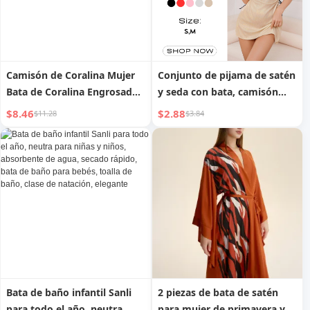
Camisón de Coralina Mujer
Conjunto de pijama de satén
Bata de Coralina Engrosada
y seda con bata, camisón
Dulce y Linda de Felpa
con escote en V y encaje, con
$8.46
$2.88
$11.28
$3.84
Otoño e Invierno Pijamas
raja, hueco, transpirable,
Largos de Invierno Ropa de
cómodo y sexy, lencería de
Hogar
mujer, encaje, terciopelo,
satén
Bata de baño infantil Sanli
2 piezas de bata de satén
para todo el año, neutra
para mujer de primavera y