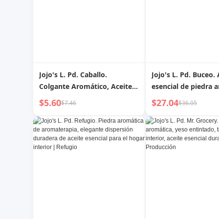
Jojo's L. Pd. Caballo.
Jojo's L. Pd. Buceo. 
Colgante Aromático, Aceite
esencial de piedra 
Esencial, Perfume de Coche,
de aromaterapia pa
$5.60
$27.04
$7.46
$36.05
Decoración Interior de Coche
fragancia de dormit
| Caballo de Carreras
casa, elegante | De