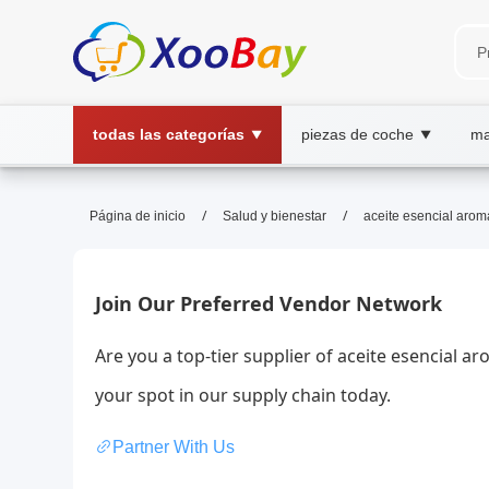
todas las categorías
piezas de coche
ma
▼
▼
aceite esencial aromático | X
/
/
Página de inicio
Salud y bienestar
aceite esencial arom
aceite esencial, aromático, bienestar, wh
Descubre beneficios para relajación, concentración y u
Join Our Preferred Vendor Network
Are you a top-tier supplier of aceite esencial 
your spot in our supply chain today.
Partner With Us