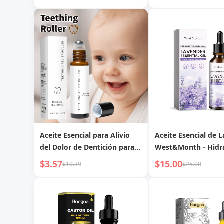
para cabello encres
negro
Aceite Esencial para Alivio
Aceite Esencial de 
del Dolor de Dentición para
West&Month - Hidr
Bebés, Venta Caliente
Profunda, Alivio del
$3.57
$15.00
$10.39
$25.00
Transfronteriza, Rodillo de
Mejora del Sueño
Aceite para Dentición de
Bebé 10ml Oral