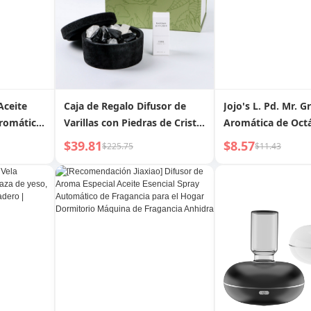
Aceite
Caja de Regalo Difusor de
Jojo's L. Pd. Mr. G
aromática
Varillas con Piedras de Cristal
Aromática de Oct
ra
Aromáticas de Cemento y
Perfume Duradero
$39.81
$8.57
$225.75
$11.43
orio en
Aceite Esencial
Esencial para Dor
scuento
Script Regular