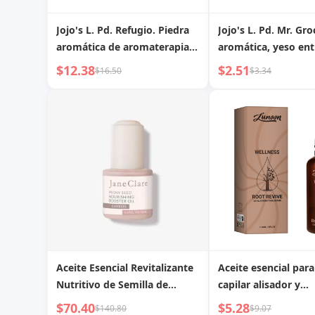
Jojo's L. Pd. Refugio. Piedra
Jojo's L. Pd. Mr. Gro
aromática de aromaterapia,
aromática, yeso ent
elegante dispersión duradera
taza de yeso, interio
$12.38
$2.51
$16.50
$3.34
de aceite esencial para el
esencial duradero |
hogar interior | Refugio
Producción
Aceite Esencial Revitalizante
Aceite esencial par
Nutritivo de Semilla de
capilar alisador y
Peonía
humectante sin acl
$70.40
$5.28
$140.80
$9.07