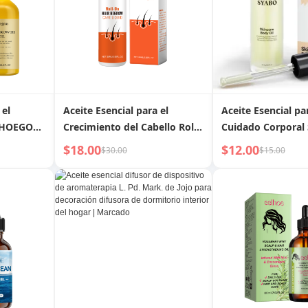
 el
Aceite Esencial para el
Aceite Esencial pa
 HOEGOA:
Crecimiento del Cabello Roll-
Cuidado Corporal
On de OUHOE: Ginseng y
$18.00
$12.00
$30.00
$15.00
Árbol de Té Revitalizan el
Cuero Cabelludo para un
Cabello Más Abundante