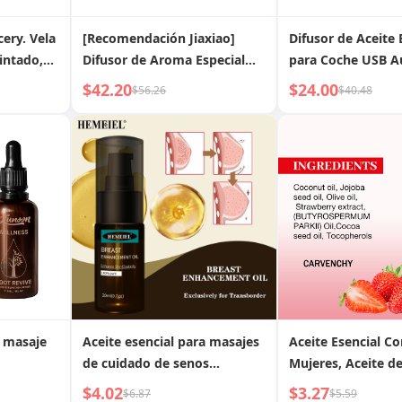
cery. Vela
[Recomendación Jiaxiao]
Difusor de Aceite 
intado,
Difusor de Aroma Especial
para Coche USB A
r, aceite
Aceite Esencial Spray
$42.20
$24.00
$56.26
$40.48
Automático de Fragancia
para el Hogar Dormitorio
Máquina de Fragancia
Anhidra
a masaje
Aceite esencial para masajes
Aceite Esencial Co
de cuidado de senos
Mujeres, Aceite d
arado,
reafirmante
Hidratante Corpor
$4.02
$3.27
$6.87
$5.59