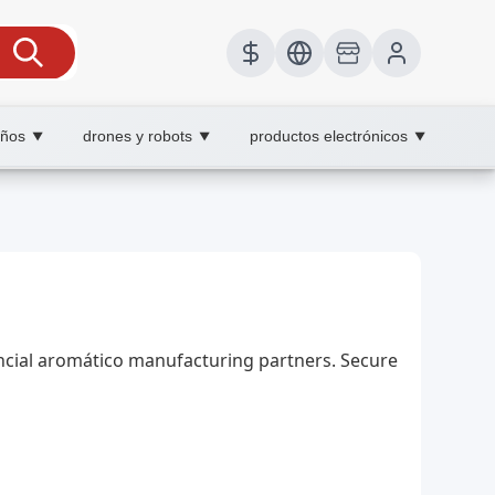
iños
drones y robots
productos electrónicos
▼
▼
▼
sencial aromático manufacturing partners. Secure