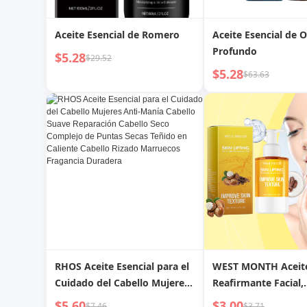
Aceite Esencial de Romero
Aceite Esencial de 
Profundo
$5.28
$29.52
$5.28
$63.63
RHOS Aceite Esencial para el
WEST MONTH Aceite
Cuidado del Cabello Mujeres
Reafirmante Facial,
Anti-Manía Cabello Suave
Reafirmante, Hidrat
$5.60
$3.00
$7.46
$3.71