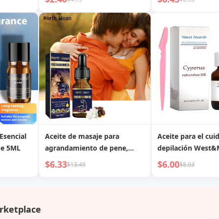
ivo,
Vegetal de Cyperus Rotundus
do Facial
Aceite Cuidado Depilación
Nutritivo Hidratante
Corporal
Esencial
Aceite de masaje para
Aceite para el cui
de 5ML
agrandamiento de pene,
depilación West
aceite esencial de masaje
Cyperi Rhizoma (
$6.33
$6.00
$13.49
$8.03
para partes íntimas
raspador) Aceite e
masculinas, cuidado de
planta de Cyperi 
partes íntimas de
aceite para el cui
agrandamiento y retraso
depilación corpora
rketplace
hidratante y nutri