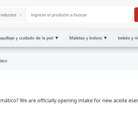
quillaje y cuidado de la piel
Maletas y bolsos
bebés y n
▼
▼
OOBAY B2B/B2C Marketplace
ático
olesale aceite esencial aromático, XOOBAY
n ambiente fresco en casa.
aromático? We are officially opening intake for new aceite e