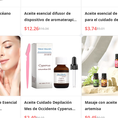
Océano
Aceite esencial difusor de
Aceite esencial d
dispositivo de aromaterapia
para el cuidado de
L. Pd. Mark. de Jojo para
repara el cabello, 
$12.26
$3.74
$16.34
$5.01
decoración difusora de
seco y encrespado
dormitorio interior del hogar
liso
| Marcado
 Esencial
Aceite Cuidado Depilación
Masaje con aceite 
Mes de Occidente Cyperus
artemisa
ante,
Rotundus Aceite Esencial
$2.40
$0.45
$4.19
$0.55