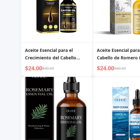
Aceite Esencial para el
Aceite Esencial para
Crecimiento del Cabello
Cabello de Romero
HOEGOA: Fortalece las
Fortalece las Raíces,
$24.00
$24.00
$40.00
$40.00
Raíces, Promueve el
Revitaliza el Cabello
Crecimiento, Mejora el
Adelgazamiento, Restaura el
Cabello Denso