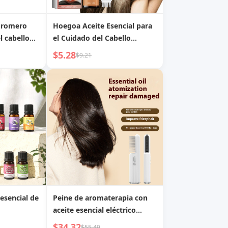
e romero
Hoegoa Aceite Esencial para
l cabello
el Cuidado del Cabello
cabello
Mejora el Cabello Seco y
$5.28
$9.21
, cabello
Encrespado, Aceite de
Cuidado Capilar Sedoso
Nutritivo e Hidratante
esencial de
Peine de aromaterapia con
aceite esencial eléctrico
transfronterizo, peine en
$34.32
$55.49