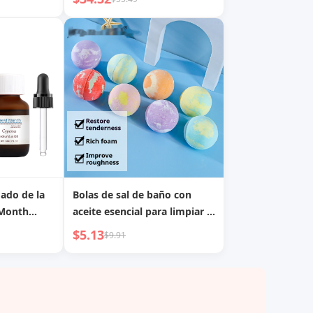
spray sin enjuague, cuidado
del cabello, peine nutritivo
para el cabello, peine en
spray de aceite esencial para
cabello liso
dado de la
Bolas de sal de baño con
&Month
aceite esencial para limpiar y
con
ablandar la piel, fragancia
$5.13
$9.91
sencial de
para el baño, bomba de baño
Rhizoma,
dado de la
l
tivo