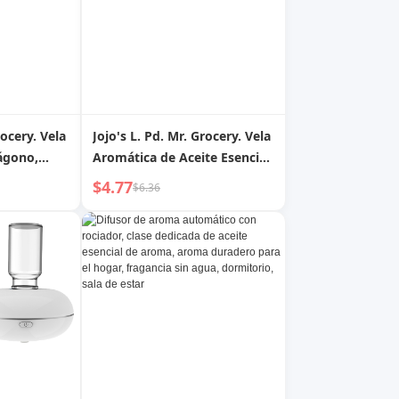
rocery. Vela
Jojo's L. Pd. Mr. Grocery. Vela
ágono,
Aromática de Aceite Esencial
 con Aceite
en Lata para Interiores Vela
$4.77
$6.36
mitorio |
Aromática de Lujo | Canción
Púrpura