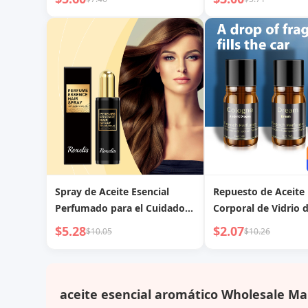
Reparación Cabello Seco
Anti-Arrugas, Nutrit
Complejo de Puntas Secas
Aceite para el Cuida
Teñido en Caliente Cabello
Rizado Marruecos Fragancia
Duradera
Spray de Aceite Esencial
Repuesto de Aceite 
Perfumado para el Cuidado
Corporal de Vidrio 
del Cabello
$5.28
$2.07
$10.05
$10.26
aceite esencial aromático Wholesale Ma