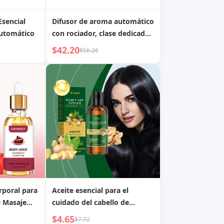
Esencial
Difusor de aroma automático
utomático
con rociador, clase dedicada
de aceite esencial de aroma,
$42.20
$56.26
aroma duradero para el
hogar, fragancia sin agua,
dormitorio, sala de estar
rporal para
Aceite esencial para el
e Masaje
cuidado del cabello de
al
jengibre con ingredientes
$4.65
$7.72