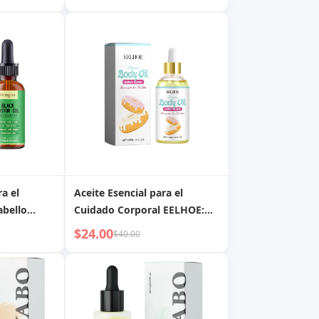
suaves y jengibre herbal para
nutrir el cabello
ra el
Aceite Esencial para el
abello
Cuidado Corporal EELHOE:
de Ricino
Hidratación Profunda,
$24.00
$40.00
los
Calmante y Reafirmante, Di
n Cabello
Adiós a la Sequedad y la
Fatiga