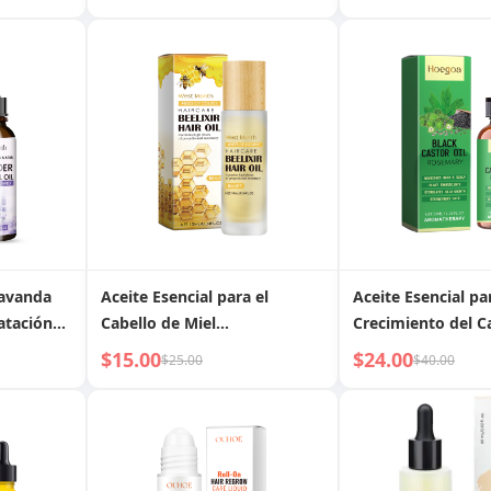
pado y
Lavanda
Aceite Esencial para el
Aceite Esencial pa
atación
Cabello de Miel
Crecimiento del C
 Estrés,
West&Month: El Romero
Hoegoa de Aceite 
$15.00
$24.00
$25.00
$40.00
Fortalece las Raíces, Controla
Negro: Despierta 
el Encrespamiento, Previene
Folículos, Logra u
la Caída del Cabello
Más Abundante