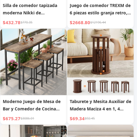
Silla de comedor tapizada
Juego de comedor TREXM de
moderna Nikki de
6 piezas estilo granja retro,
terciopelo, madera maciza,
mesa rectangular y 4 sillas
$432.78
$2668.80
$770.35
$12196.44
contemporánea de alta
tapizadas con ratán
gama
Moderno Juego de Mesa de
Taburete y Mesita Auxiliar de
Bar y Comedor de Cocina
Madera Maciza 4 en 1, 4
con 3 Taburetes, Fácil
Taburetes de Nogal, Mesa de
$675.27
$69.34
$3086.01
$92.45
Montaje
Café Ahorradora de Espacio
para Hogar Pequeño,