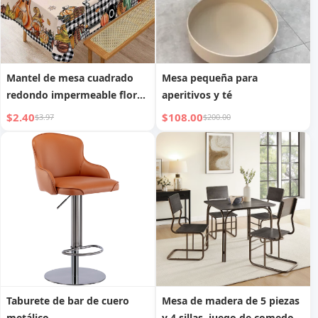
Mantel de mesa cuadrado
Mesa pequeña para
redondo impermeable floral
aperitivos y té
para mesa de comedor de
$2.40
$108.00
$3.97
$200.00
poliéster
Taburete de bar de cuero
Mesa de madera de 5 piezas
metálico
y 4 sillas, juego de comedor