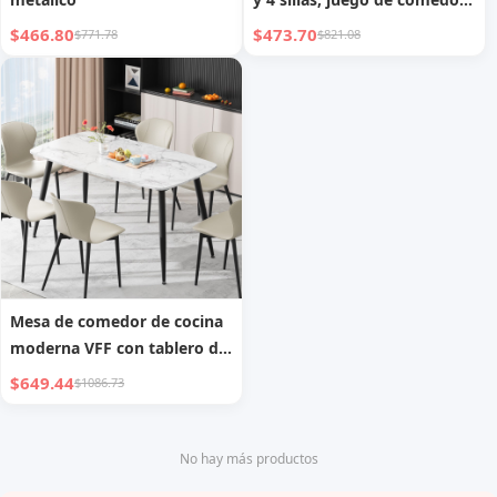
moderno
$466.80
$473.70
$771.78
$821.08
Mesa de comedor de cocina
moderna VFF con tablero de
MDF y robusto marco de
$649.44
$1086.73
metal
No hay más productos