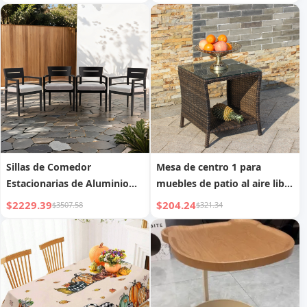
patas de madera y respaldo
giratorio para cocina
Sillas de Comedor
Mesa de centro 1 para
Estacionarias de Aluminio
muebles de patio al aire libre
para Patio KD, 4 Piezas con
con tapa de vidrio templado
$2229.39
$204.24
$3507.58
$321.34
Cojín de Tela Sunbrella para
transparente
Exteriores