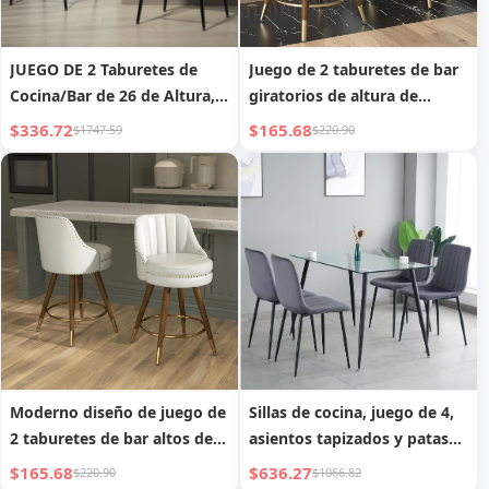
JUEGO DE 2 Taburetes de
Juego de 2 taburetes de bar
Cocina/Bar de 26 de Altura,
giratorios de altura de
Cubierta de PU, con Base de
mostrador de 24 pulgadas
$336.72
$165.68
$1747.59
$220.90
Recubrimiento en Polvo
con patas de madera maciza
Negro y Reposapiés
y respaldo de terciopelo
para isla de cocina comedor
Moderno diseño de juego de
Sillas de cocina, juego de 4,
2 taburetes de bar altos de
asientos tapizados y patas
cuero de 24 pulgadas con
metálicas
$165.68
$636.27
$220.90
$1066.82