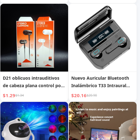
D21 oblicuos intrauditivos
Nuevo Auricular Bluetooth
de cabeza plana control por
Inalámbrico T33 Intraural
cable con micrófono para
con Cuatro Altavoces,
$1.29
$20.16
$1.34
$20.90
escuchar música compatible
Estuche de Carga de Gran
con auriculares Huawei
Capacidad, Táctil, Modelo
Apple Android de orificio
Transfronterizo Superventas
redondo