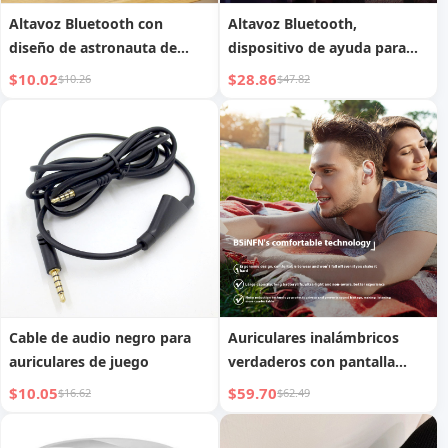
Altavoz Bluetooth con
Altavoz Bluetooth,
diseño de astronauta de
dispositivo de ayuda para
dibujos animados
dormir, artefacto calmante
$10.02
$28.86
$10.26
$47.82
para dormir
Cable de audio negro para
Auriculares inalámbricos
auriculares de juego
verdaderos con pantalla
digital Bluetooth 5.4 de larga
$10.05
$59.70
$16.62
$62.49
duración e impermeables
con gancho para la oreja