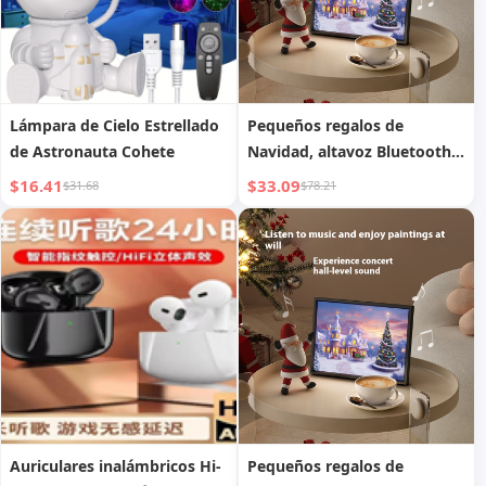
Lámpara de Cielo Estrellado
Pequeños regalos de
de Astronauta Cohete
Navidad, altavoz Bluetooth
portátil para exteriores, para
$16.41
$33.09
$31.68
$78.21
uso doméstico, graves de
alta calidad para regalos de
niños
Auriculares inalámbricos Hi-
Pequeños regalos de