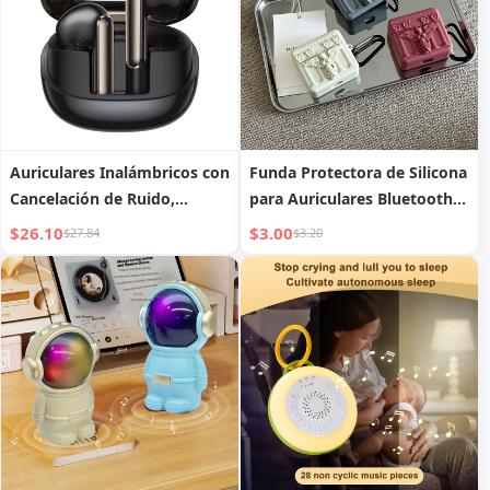
Auriculares Inalámbricos con
Funda Protectora de Silicona
Cancelación de Ruido,
para Auriculares Bluetooth
Auriculares Bluetooth con
PRO2
$26.10
$3.00
$27.84
$3.20
Micrófonos Duales