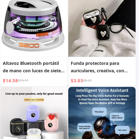
Altavoz Bluetooth portátil
Funda protectora para
de mano con luces de siete
auriculares, creativa, con
colores
corazón de amor
$14.58
$3.03
$15.17
$3.22
electrochapado, para
auriculares de tercera
generación con cordón