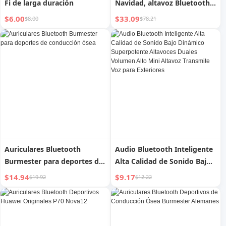
Fi de larga duración
Navidad, altavoz Bluetooth
portátil para exteriores, para
$6.00
$33.09
$8.00
$78.21
uso doméstico, graves de
alta calidad para regalos de
niños
Auriculares Bluetooth
Audio Bluetooth Inteligente
Burmester para deportes de
Alta Calidad de Sonido Bajo
conducción ósea
Dinámico Superpotente
$14.94
$9.17
$19.92
$12.22
Altavoces Duales Volumen
Alto Mini Altavoz Transmite
Voz para Exteriores