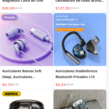
Magnético Cinco en Uno
cancelación de ruido activa,
versión doble estándar de
$39.30
$127.35
$63.02
$533.61
oro
Auriculares Remax Soft
Auriculares Inalámbricos
Sleep, Auriculares
Bluetooth Privados L15
intrauditivos con
$5.73
$8.43
$6.33
$30.54
cancelación de ruido con
cable, Interfaz Type-C y 3.5
mm anti-ruido