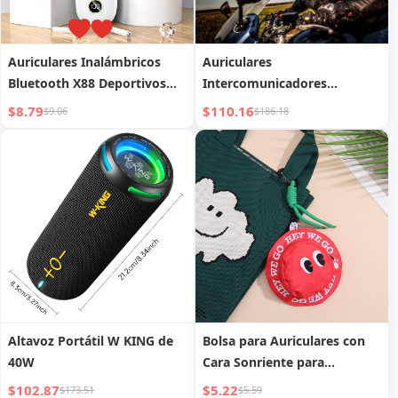
Auriculares Inalámbricos
Auriculares
Bluetooth X88 Deportivos
Intercomunicadores
Cancelación de Ruido Baja
Bluetooth Inalámbricos
$8.79
$110.16
$9.06
$186.18
Latencia Alta Calidad de
Bidireccionales
Sonido Venta al por Mayor
Directa de Fábrica
Altavoz Portátil W KING de
Bolsa para Auriculares con
40W
Cara Sonriente para
Hombre, Bolsa Pequeña
$102.87
$5.22
$173.51
$5.59