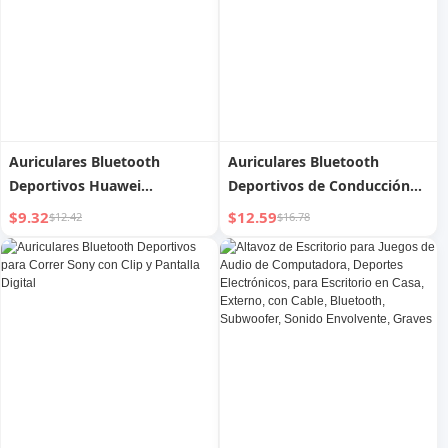
Auriculares Bluetooth
Auriculares Bluetooth
Deportivos Huawei
Deportivos de Conducción
Originales P70 Nova12
Ósea Burmester Alemanes
$9.32
$12.59
$12.42
$16.78