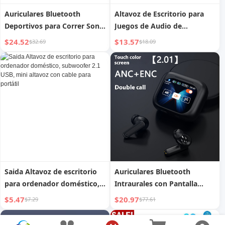
Auriculares Bluetooth
Altavoz de Escritorio para
Deportivos para Correr Sony
Juegos de Audio de
con Clip y Pantalla Digital
Computadora, Deportes
$24.52
$13.57
$32.69
$18.09
Electrónicos, para Escritorio
en Casa, Externo, con Cable,
Bluetooth, Subwoofer,
Sonido Envolvente, Graves
Saida Altavoz de escritorio
Auriculares Bluetooth
para ordenador doméstico,
Intraurales con Pantalla
subwoofer 2.1 USB, mini
Grande y Reducción de
$5.47
$20.97
$7.29
$77.61
altavoz con cable para
Ruido Transparentes
portátil