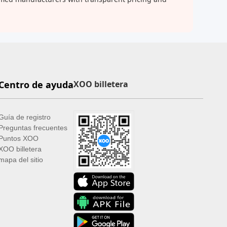
Centro de ayuda
XOO billetera
Guía de registro
Preguntas frecuentes
Puntos XOO
XOO billetera
mapa del sitio