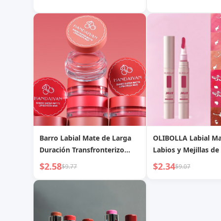
Barro Labial Mate de Larga
OLIBOLLA Labial Ma
Duración Transfronterizo
Labios y Mejillas de
Handaiyan, Larga Duración,
Uso para Estudiant
$2.58
$2.34
$9.77
$9.07
Impermeable, Doble Uso
Bajo Presupuesto, Br
Labial y Mejillas, Venta al por
Labios de Gelatina 
Mayor de Barro Labial
Mate, Transfronteri