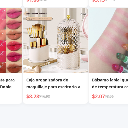
Desvanecerse Bálsamo Labial
Relieve y Brillo Fin
Cambio de Color Fabricante
Labios Exclusivo
Transfronterizo
te para
Caja organizadora de
Bálsamo labial qu
 Doble
maquillaje para escritorio a
de temperatura co
es con
prueba de polvo, soporte
de cristal popular 
$8.28
$2.07
$16.98
$8.06
illo de
para lápiz labial, organizador
prueba de polvo, 
Espejo
de gran capacidad,
oro láser, flor seca
zo
organizador de cosméticos
labial, brillo de la
multifuncional de lujo ligero
mayor