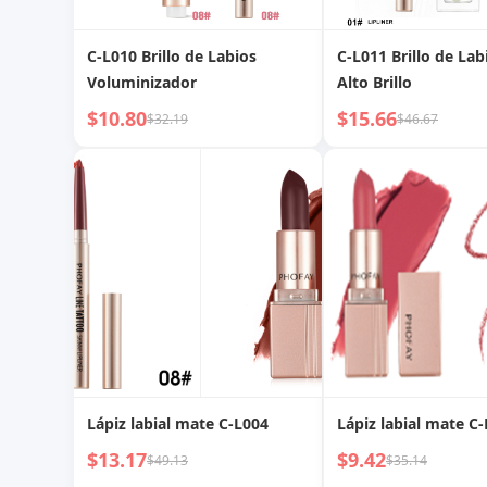
C-L010 Brillo de Labios
C-L011 Brillo de Lab
Voluminizador
Alto Brillo
$10.80
$15.66
$32.19
$46.67
Lápiz labial mate C-L004
Lápiz labial mate C
$13.17
$9.42
$49.13
$35.14