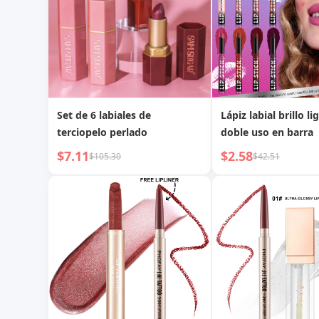
Set de 6 labiales de
Lápiz labial brillo l
terciopelo perlado
doble uso en barra
$7.11
$2.58
$105.30
$42.51