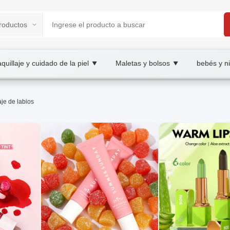
quillaje y cuidado de la piel
Maletas y bolsos
bebés y n
▼
▼
 B2B/B2C Marketplace
je de labios
as, consejos, wholesale maquillaje de labios, XOOBA
 duradero y atractivo.