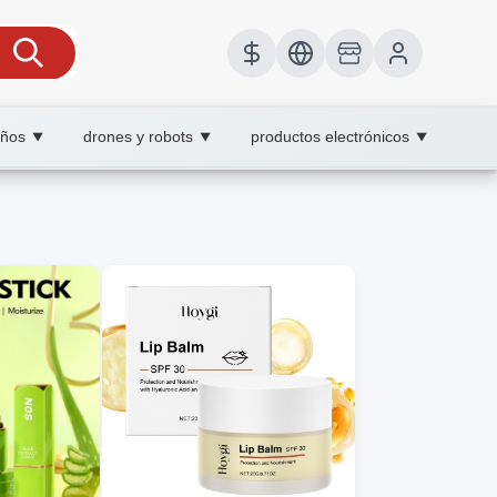
iños
drones y robots
productos electrónicos
▼
▼
▼
Y