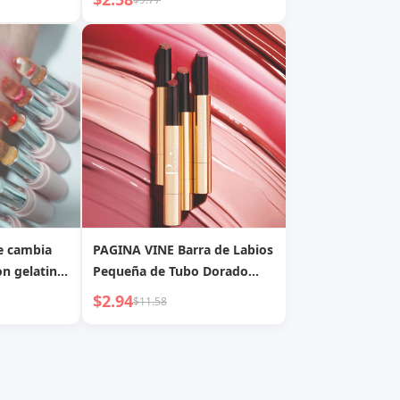
o, Brillo de
Desvanece, Handaiyan, Labial
Mate de Barro, Brillo Labial
Mate
e cambia
PAGINA VINE Barra de Labios
n gelatina
Pequeña de Tubo Dorado
Mirsist, a
Transfronteriza, Hidratante,
$2.94
$11.58
lámina de
Larga Duración,
, lápiz
Impermeable, Blanqueadora,
bios al por
Barra de Labios Mate
Giratoria, Superventas