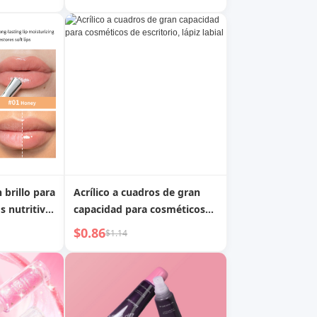
Mantequilla de Brillo de
Labios Peptídico / Brillo de
Labios Líquido Rellenador de
Labios Acuoso e Hidratante
 brillo para
Acrílico a cuadros de gran
s nutritivo
capacidad para cosméticos
de escritorio, lápiz labial
$0.86
$1.14