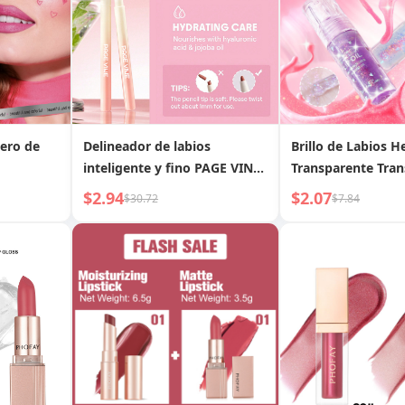
igero de
Delineador de labios
Brillo de Labios H
inteligente y fino PAGE VINE,
Transparente Tran
suave, secado rápido, larga
con Brillo Fino, Pe
$2.94
$2.07
$30.72
$7.84
duración, impermeable, sin
Hidratante, Tintad
manchas en el vaso
de Brillo de Labios
Base de Pintalabio
Labios Cambiante 
Temperatura