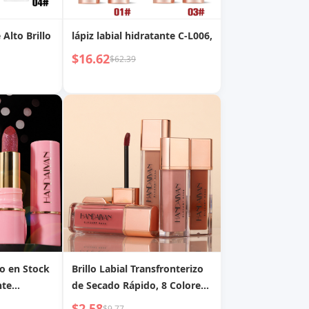
 Alto Brillo
lápiz labial hidratante C-L006,
$16.62
$62.39
do en Stock
Brillo Labial Transfronterizo
nte
de Secado Rápido, 8 Colores,
igrafía en
No se Transfiere, No se
$2.58
$9.77