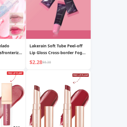
elado
Lakerain Soft Tube Peel-off
sfronterizo
Lip Gloss Cross-border Fog
rlado,
Matte Easy to Color and Does
$2.28
$8.38
o, Aceite
Not Fade Peel-off Lipstick
 Nutritivo,
s, Color de
con la