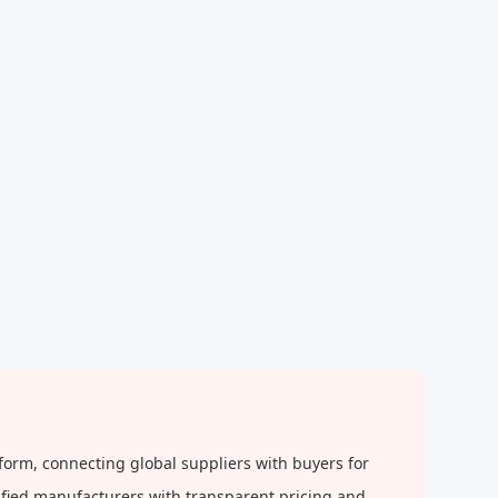
form, connecting global suppliers with buyers for
rified manufacturers with transparent pricing and