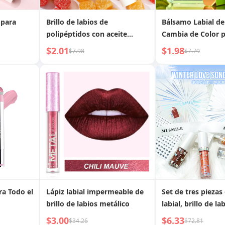
 para
Brillo de labios de
Bálsamo Labial de
polipéptidos con aceite
Cambia de Color 
amarillo humectante
Temperatura, Sin
$2.01
$1.98
$7.98
$7.79
la Taza
ra Todo el
Lápiz labial impermeable de
Set de tres piezas 
brillo de labios metálico
labial, brillo de la
colorete
$3.00
$6.33
$34.26
$72.81