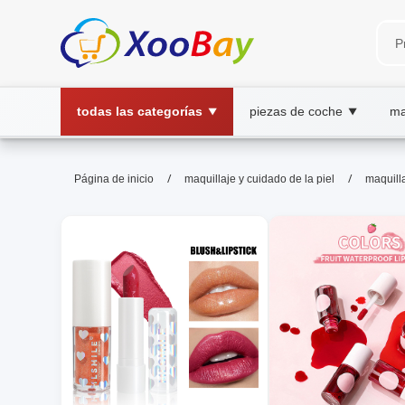
todas las categorías
piezas de coche
ma
▼
▼
maquillaje de labios | XOOBAY
/
/
Página de inicio
maquillaje y cuidado de la piel
maquilla
maquillaje de labios, labial, tonos, técnic
Descubre técnicas y tonos para un maquillaje de labios