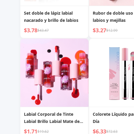
Set doble de lápiz labial
Rubor de doble uso
nacarado y brillo de labios
labios y mejillas
$3.78
$3.27
$43.47
$12.99
Labial Corporal de Tinte
Colorete Líquido pa
Labial Brillo Labial Mate de
Día
Larga Duración, No Fácil de
$1.71
$6.33
$19.62
$72.63