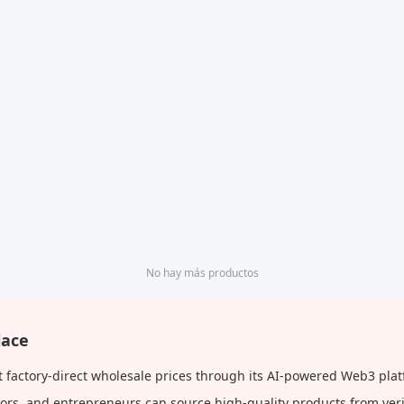
No hay más productos
lace
t factory-direct wholesale prices through its AI-powered Web3 plat
butors, and entrepreneurs can source high-quality products from ve