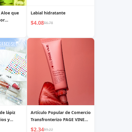
 Aloe que
Labial hidratante
por
$4.08
$6.78
 Manchas en
de lápiz
Artículo Popular de Comercio
bios y
Transfronterizo PAGE VINE
Bálsamo Labial de
$2.34
$9.22