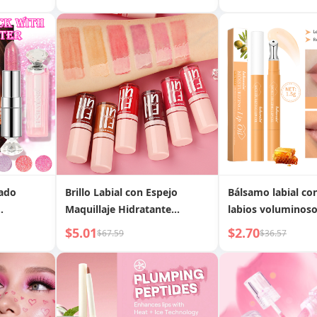
lado
Brillo Labial con Espejo
Bálsamo labial con
Maquillaje Hidratante
labios voluminoso
Nutritivo
e hidratante
$5.01
$2.70
$67.59
$36.57