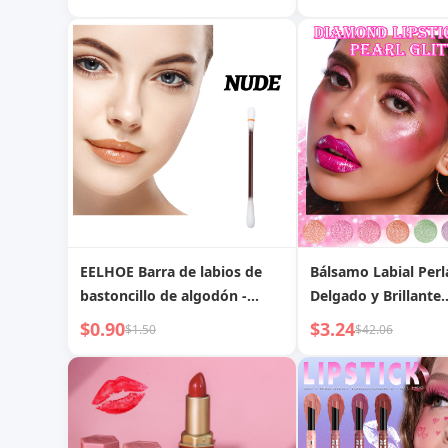
Desvanecer
EELHOE Barra de labios de
Bálsamo Labial Per
bastoncillo de algodón -
Delgado y Brillante
Creativa portátil, color
Hidratante
$0.90
$3.24
$1.50
$42.06
duradero, hidratante, labios
suaves