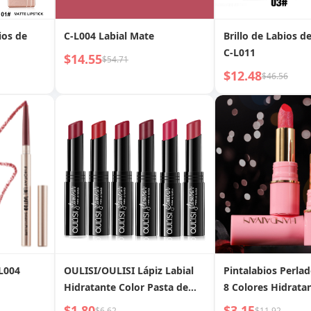
ios de
C-L004 Labial Mate
Brillo de Labios de
C-L011
$14.55
$54.71
$12.48
$46.56
-L004
OULISI/OULISI Lápiz Labial
Pintalabios Perla
Hidratante Color Pasta de
8 Colores Hidrata
Frijol Hidratante No Fácil de
Handaiyan con Ser
$1.80
$3.15
$6.62
$11.92