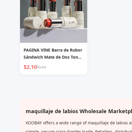
PAGINA VINE Barra de Rubor
Sándwich Mate de Dos Tonos
Transfronteriza, Rubor
$2.10
$5.64
Natural Hidratante, Crema
de Rubor Iluminadora, Barra
de Contorno Impermeable
maquillaje de labios Wholesale Marketp
XOOBAY offers a wide range of maquillaje de labios a
simple, secure cross-border trade. Retailers, distri