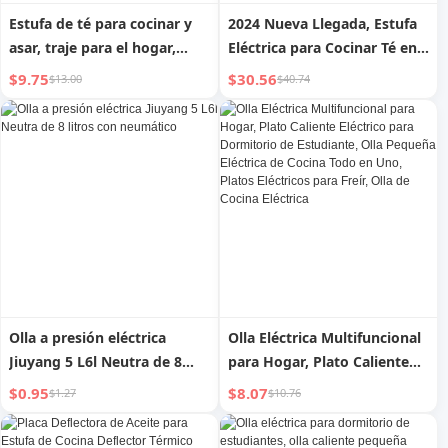
Estufa de té para cocinar y
2024 Nueva Llegada, Estufa
asar, traje para el hogar,
Eléctrica para Cocinar Té en
interior, juego completo de
Casa, Barbacoa de Interior
$9.75
$30.56
$13.00
$40.74
electrodomésticos, reunión
sin Humo, Juego Completo
de invierno, olla caliente,
de Electrodomésticos para
estufa de arcilla de cerámica,
Asar
estufa de carbón
Olla a presión eléctrica
Olla Eléctrica Multifuncional
Jiuyang 5 L6l Neutra de 8
para Hogar, Plato Caliente
litros con neumático
Eléctrico para Dormitorio de
$0.95
$8.07
$1.27
$10.76
Estudiante, Olla Pequeña
Eléctrica de Cocina Todo en