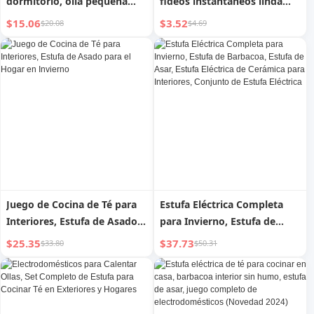
dormitorio, olla pequeña
fideos instantáneos linda
todo en uno, olla caliente
para el hogar, olla rápida
$15.06
$3.52
$20.08
$4.69
pequeña multifuncional para
multi-funcional para cocinar
el hogar, olla automática
fideos, sartén eléctrica,
para frijoles, olla para
caldero eléctrico
cocinar
Juego de Cocina de Té para
Estufa Eléctrica Completa
Interiores, Estufa de Asado
para Invierno, Estufa de
para el Hogar en Invierno
Barbacoa, Estufa de Asar,
$25.35
$37.73
$33.80
$50.31
Estufa Eléctrica de Cerámica
para Interiores, Conjunto de
Estufa Eléctrica