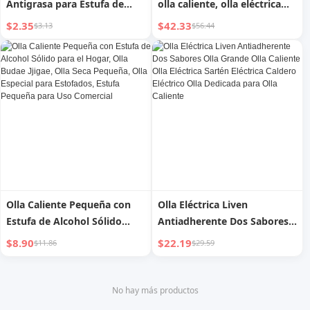
Antigrasa para Estufa de
olla caliente, olla eléctrica
Gas, Cubierta Protectora de
para el hogar, cazo eléctrico,
$2.35
$42.33
$3.13
$56.44
Papel de Aluminio
sartén eléctrica
Engrosado para Estufa de
multifuncional todo en uno,
Cocina
olla caliente
Olla Caliente Pequeña con
Olla Eléctrica Liven
Estufa de Alcohol Sólido
Antiadherente Dos Sabores
para el Hogar, Olla Budae
Olla Grande Olla Caliente
$8.90
$22.19
$11.86
$29.59
Jjigae, Olla Seca Pequeña,
Olla Eléctrica Sartén Eléctrica
Olla Especial para Estofados,
Caldero Eléctrico Olla
Estufa Pequeña para Uso
Dedicada para Olla Caliente
No hay más productos
Comercial