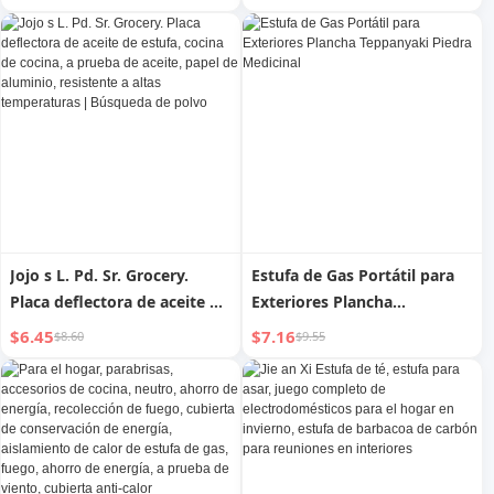
Jojo s L. Pd. Sr. Grocery.
Estufa de Gas Portátil para
Placa deflectora de aceite de
Exteriores Plancha
estufa, cocina de cocina, a
Teppanyaki Piedra Medicinal
$6.45
$7.16
$8.60
$9.55
prueba de aceite, papel de
aluminio, resistente a altas
temperaturas | Búsqueda de
polvo