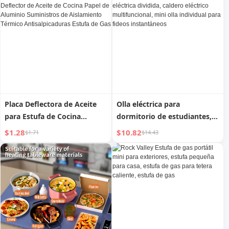
Uno, Platos Eléctricos para
Freír, Olla de Cocina Eléctrica
Placa Deflectora de Aceite
Olla eléctrica para
para Estufa de Cocina
dormitorio de estudiantes,
Deflector Térmico Deflector
olla caliente pequeña
$1.28
$10.82
$1.71
$14.43
de Aceite de Cocina Papel de
eléctrica dividida, caldero
Aluminio Suministros de
eléctrico multifuncional,
Aislamiento Térmico
mini olla individual para
Antisalpicaduras Estufa de
fideos instantáneos
Gas