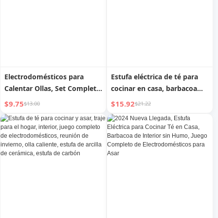
Electrodomésticos para
Estufa eléctrica de té para
Calentar Ollas, Set Completo
cocinar en casa, barbacoa
de Estufa para Cocinar Té en
interior sin humo, estufa de
$9.75
$15.92
$13.00
$21.22
Exteriores y Hogares
asar, juego completo de
electrodomésticos (Novedad
2024)