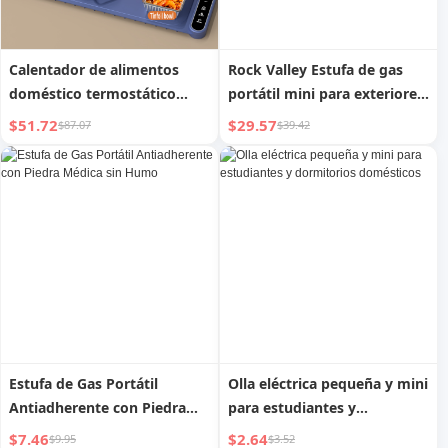
Calentador de alimentos
Rock Valley Estufa de gas
doméstico termostático
portátil mini para exteriores,
inteligente, placa calefactora
estufa pequeña para casa,
$51.72
$29.57
$87.07
$39.42
rectangular multifuncional
estufa de gas para tetera
caliente, estufa de gas
Estufa de Gas Portátil
Olla eléctrica pequeña y mini
Antiadherente con Piedra
para estudiantes y
Médica sin Humo
dormitorios domésticos
$7.46
$2.64
$9.95
$3.52