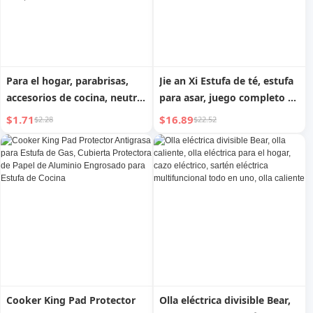
Para el hogar, parabrisas,
Jie an Xi Estufa de té, estufa
accesorios de cocina, neutro,
para asar, juego completo de
ahorro de energía,
electrodomésticos para el
$1.71
$16.89
$2.28
$22.52
recolección de fuego,
hogar en invierno, estufa de
cubierta de conservación de
barbacoa de carbón para
energía, aislamiento de calor
reuniones en interiores
de estufa de gas, fuego,
ahorro de energía, a prueba
de viento, cubierta anti-calor
Cooker King Pad Protector
Olla eléctrica divisible Bear,