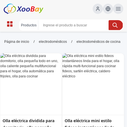
electrodomésticos de cocina |
/
/
Página de inicio
electrodomésticos
electrodomésticos de cocina
XOOBAY B2B/B2C Marketplace
electrodomésticos de cocina, guía de compra,
reseñas, eficiencia energética, electrodomésticos
eficientes, wholesale electrodomésticos de
cocina, XOOBAY
Guía de compra de electrodomésticos de cocina con consejos de
eficiencia y comparativas para elegir.
Olla eléctrica dividida para
Olla eléctrica mini estilo