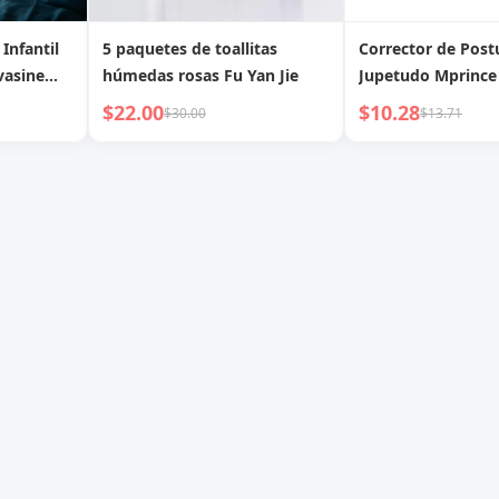
Infantil
5 paquetes de toallitas
Corrector de Post
vasine
húmedas rosas Fu Yan Jie
Jupetudo Mprince
NE 100g
Niños, Cinturón C
$22.00
$10.28
$30.00
$13.71
Postura para Sent
Gadget Inteligent
Adolescentes y Es