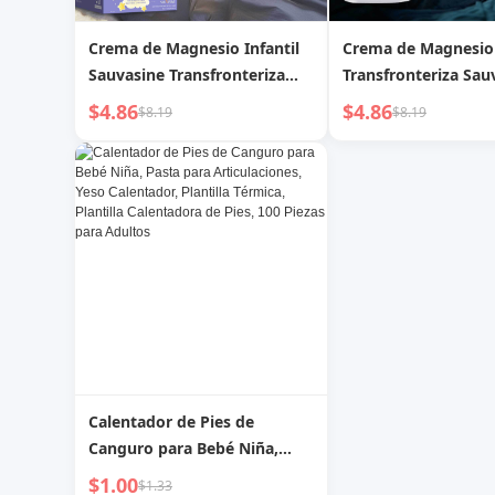
Crema de Magnesio Infantil
Crema de Magnesio 
Sauvasine Transfronteriza
Transfronteriza Sau
(Lavanda) 100g
(Lavanda) SAUVASI
$4.86
$4.86
$8.19
$8.19
Calentador de Pies de
Canguro para Bebé Niña,
Pasta para Articulaciones,
$1.00
$1.33