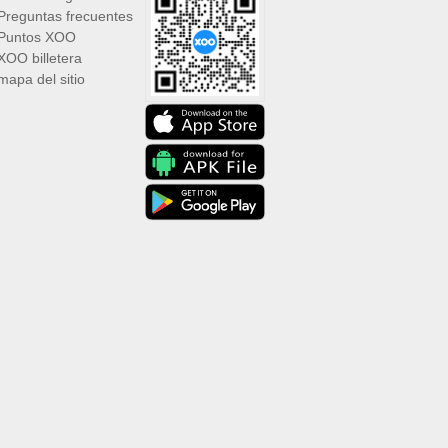
Preguntas frecuentes
Puntos XOO
XOO billetera
mapa del sitio