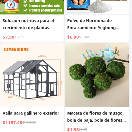
Solución nutritiva para el
Polvo de Hormona de
crecimiento de plantas
Enraizamiento Yegbong:
Yegbong: Activa la vitalidad
Potente Promotor de Raíces
$7.50
$6.00
$12.50
$10.00
de las plantas, promueve
para una Mayor Vigor de las
raíces robustas, acelera el
Plantas
crecimiento de las flores
Valla para gallinero exterior
Maceta de flores de musgo,
bola de paja, bola de flores
$1197.48
$1724.38
secas
$1.98
$9.90