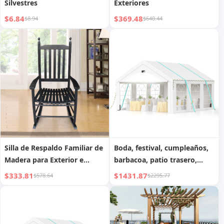
Silvestres
Exteriores
$6.84
$369.48
$8.94
$640.44
Silla de Respaldo Familiar de
Boda, festival, cumpleaños,
Madera para Exterior e
barbacoa, patio trasero,
Interior
carpa nocturna, carpa para
$333.81
$1431.87
$578.64
$2295.77
fiestas