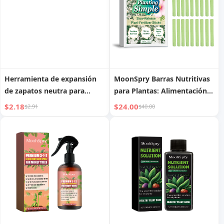
elegante y fabulosa para
ponerse zapatos
Herramienta de expansión
MoonSpry Barras Nutritivas
de zapatos neutra para
para Plantas: Alimentación
tacones altos, para hombres
Equilibrada Sostenida,
$2.18
$24.00
$2.91
$40.00
y mujeres
Promueve el Crecimiento de
las Plantas, Nutrientes de
Liberación Lenta