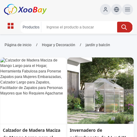
jardín y balcón | XOOBAY B2B/B2C
/
/
Página de inicio
Hogar y Decoración
jardín y balcón
Marketplace
jardín, balcón, decoración, wholesale jardín y
balcón, XOOBAY
Guía de diseño para jardín y balcón: ideas prácticas y eficientes.
Calzador de Madera Maciza
Invernadero de