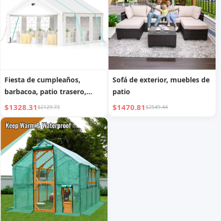
Fiesta de cumpleaños,
Sofá de exterior, muebles de
barbacoa, patio trasero,
patio
carpa nocturna, carpa para
$1328.31
$1470.81
$2129.73
$2549.44
fiestas