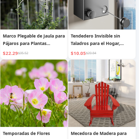
Marco Plegable de Jaula para
Tendedero Invisible sin
Pájaros para Plantas
Taladros para el Hogar,
Trepadoras Decorativo para
Montado en la Pared del
$22.29
$10.05
$35.52
$20.84
Balcón
Balcón, Artefacto de Secado
Multifuncional Retráctil para
Interiores
Temporadas de Flores
Mecedora de Madera para