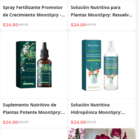
Spray Fertilizante Promotor
Solución Nutritiva para
de Crecimiento MoonSpry -
Plantas MoonSpry: Resuelve
Activa el Desarrollo de
Hojas Amarillas y Caídas,
$24.00
$24.00
$40.00
$40.00
Raíces, Hojas y Flores
Promueve Plántulas Fuertes,
Fertilizante Universal
(Suelo/Hidropónico)
Suplemento Nutritivo de
Solución Nutritiva
Plantas Potente MoonSpry:
Hidropónica MoonSpry:
Impulsa el Crecimiento,
Nutre Plantas Verdes,
$24.00
$24.00
$40.00
$40.00
Mejora el Color y el Follaje
Promueve un Crecimiento
para Plantas de Maceta,
Vigoroso