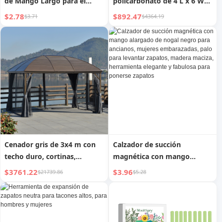
de Mango Largo para el
policarbonato de 4 L x 6 W
Hogar, Herramienta
con puerta de techo,
$2.78
$892.47
$3.71
$4364.19
Fabulosa para Ponerse
invernadero exterior para
Zapatos para Mujeres
invierno, transparente
Embarazadas, Calzador
Largo para Zapatos,
Facilitador de Zapatos para
Personas Mayores que No
Requiere Agacharse
Cenador gris de 3x4 m con
Calzador de succión
techo duro, cortinas,
magnética con mango
mosquitera, pabellón,
alargado de nogal negro
$3761.22
$3.96
$21739.86
$5.28
gancho para techo para
para ancianos, mujeres
patio y jardín
embarazadas, palo para
levantar zapatos, madera
maciza, herramienta