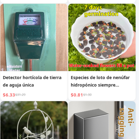
Detector hortícola de tierra
Especies de loto de nenúfar
de aguja única
hidropónico siempre
florecientes
$6.33
$0.81
$31.29
$1.30