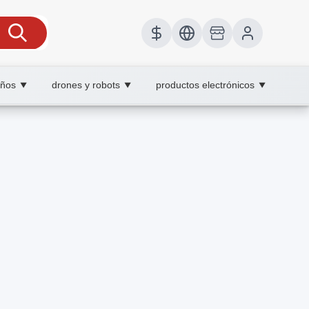
iños
drones y robots
productos electrónicos
▼
▼
▼
AY