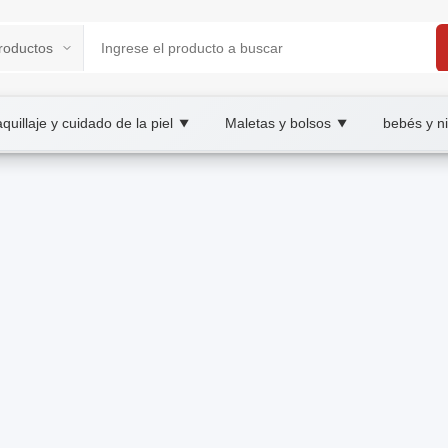
quillaje y cuidado de la piel
Maletas y bolsos
bebés y n
▼
▼
B2B/B2C Marketplace
s remolque, wholesale equipo de remolque, XOOB
ulos: ganchos, cintas, cables y componentes fiables.