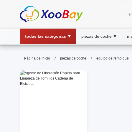
todas las categorías
piezas de coche
ma
▼
▼
equipo de remolque | XOOBAY 
/
/
Página de inicio
piezas de coche
equipo de remolque
equipo de remolque, remolque, accesorio
Descubre equipo de remolque de alta calidad para vehíc