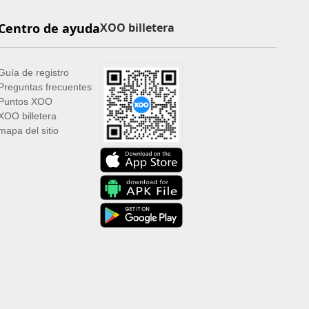
Centro de ayuda
XOO billetera
Guía de registro
Preguntas frecuentes
Puntos XOO
XOO billetera
mapa del sitio