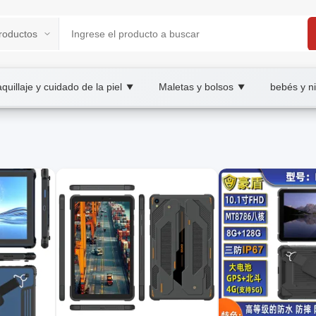
quillaje y cuidado de la piel
Maletas y bolsos
bebés y n
▼
▼
ketplace
bleta, XOOBAY
ento, batería y precio.