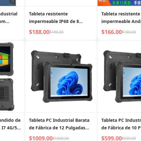
ndustrial
Tableta resistente
Tableta resistente
omm
impermeable IP68 de 8
impermeable Andr
adas más
pulgadas más barata de
10 pulgadas más 
$188.00
$166.00
$188.00
$166.00
n lector
fábrica con Android, 8+128
fábrica con 8+128
as 2D NFC
GB NFC, tableta resistente
tableta resistente
impermeable
impermeable
endido de
Tableta PC Industrial Barata
Tableta PC Industr
de Fábrica de 12 Pulgadas
de Fábrica de 10 
con NFC
Intel N5105 Windows 11
Intel N5105 Wind
$1009.00
$599.00
$1009.00
$599.00