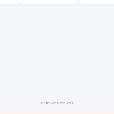
uella
Rugged Tablets con GPS NFC
Rugged Tablets c
Lector de Códigos de Barras
Lector de Códigos
2D Soporte para Vehículo
2D Soporte para V
No hay más productos