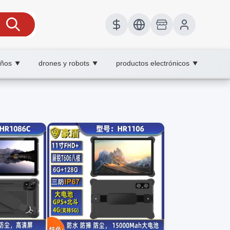
iños
drones y robots
productos electrónicos
▼
▼
▼