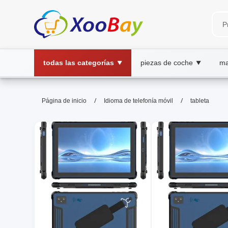
todas las categorías
piezas de coche
ma
▼
▼
tableta | XOOBAY B2B/B2C Mar
/
/
Página de inicio
Idioma de telefonía móvil
tableta
tableta, tecnología, compra, wholesale ta
Guía breve para elegir una tableta tecnológica: rendimi