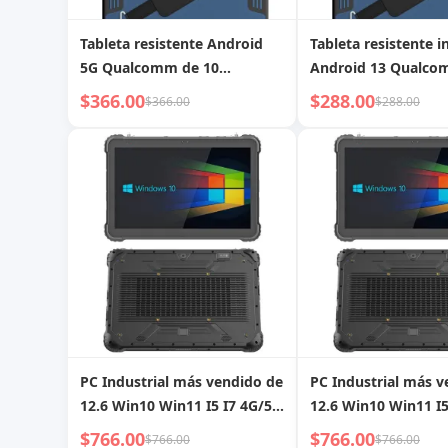
Tableta resistente Android
Tableta resistente i
5G Qualcomm de 10
Android 13 Qualc
pulgadas más barata de
SM6225 de 10 pulg
$366.00
$288.00
$366.00
$288.00
fábrica con lector de códigos
barata de fábrica co
de barras 2D NFC, soporte
de códigos de barr
para coche, cargador de
coche
PC Industrial más vendido de
PC Industrial más v
12.6 Win10 Win11 I5 I7 4G/5G
12.6 Win10 Win11 I5 I7 4G/5G
Tableta resistente con NFC
Tableta resistente 
$766.00
$766.00
$766.00
$766.00