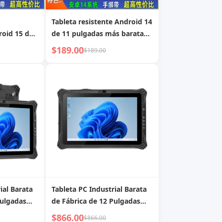
Tableta resistente Android 14
oid 15 de
de 11 pulgadas más barata
barata de
de fábrica con 6+128 GB,
$189.00
$189.00
 GB FHD,
15000 mAh, FHD, tableta
resistente impermeable
ial Barata
Tableta PC Industrial Barata
Pulgadas
de Fábrica de 12 Pulgadas
ows 11
Intel I5 I7 Win11 FHD
$866.00
$866.00