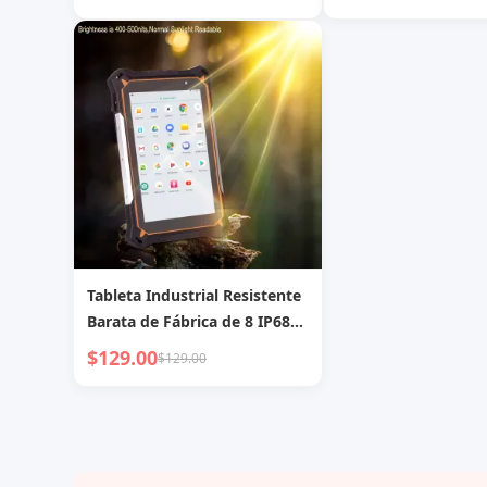
2D Barcode RFID y huella
2D Barcode RFID y h
dactilar PC
dactilar PC
Tableta Industrial Resistente
Barata de Fábrica de 8 IP68
Android12 10000mAh
$129.00
$129.00
Resistente a Caídas de 1.2-
1.5Metros con Lápiz Táctil
Tableta Resistente PC