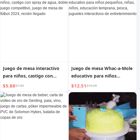
lógica, juego interactivo
Entrenamiento del
pensamiento Juguetes
Juego de mesa interactivo
Juego de mesa Whac-a-Mole
para niños, castigo con
educativo para niños
spray de agua, doble juego
pequeños, niñas, niños,
$5.88
$12.51
$7.84
$16.68
competitivo, juego de mesa
educación temprana, pesca,
de fútbol 2024, recién
juguetes interactivos de
llegado
entretenimiento