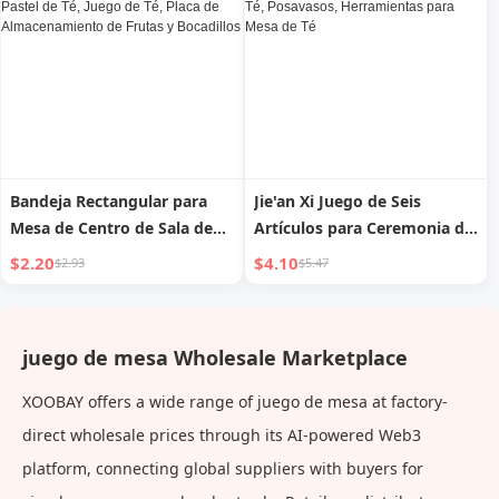
Fu Jarra de Bambú
de almacenamiento
Bandeja Rectangular para
Jie'an Xi Juego de Seis
Mesa de Centro de Sala de
Artículos para Ceremonia de
Estar, Bandeja de Té,
Té, Utensilios de Té Kung Fu,
$2.20
$4.10
$2.93
$5.47
Almacenamiento de Tazas de
Todos los Productos, Mesa
Agua, Pastel de Té, Juego de
de Té, Posavasos,
Té, Placa de
Herramientas para Mesa de
juego de mesa Wholesale Marketplace
Almacenamiento de Frutas y
Té
Bocadillos
XOOBAY offers a wide range of juego de mesa at factory-
direct wholesale prices through its AI-powered Web3
platform, connecting global suppliers with buyers for