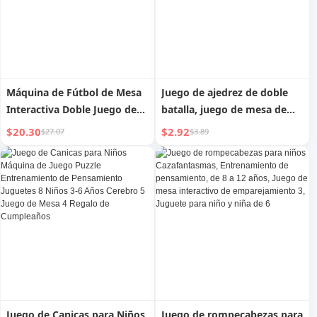
Máquina de Fútbol de Mesa
Juego de ajedrez de doble
Interactiva Doble Juego de
batalla, juego de mesa de
Madera
interacción entre padres e
$20.30
$2.92
$27.07
$3.89
hijos, laberinto divertido,
entrenamiento de
concentración de gran
tamaño
Juego de Canicas para Niños
Juego de rompecabezas para