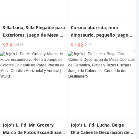
Silla Luna, Silla Plegable para
Corona aburrida, mini
Exteriores, Juego de Mesa y
dinosaurio, pequeño juego
Silla para Acampar, Taburete
de mesa de juguete
$7.01
$1.62
$9.35
$2.16
Portátil Reforzado con
Paneles Paralelos Pequeños,
Silla de Pesca Maza
Jojo's L. Pd. Mr. Grocery.
Jojo's L. Pd. Lucha. Beige
Marco de Fotos Escandinavo
Olla Caliente Decoración de