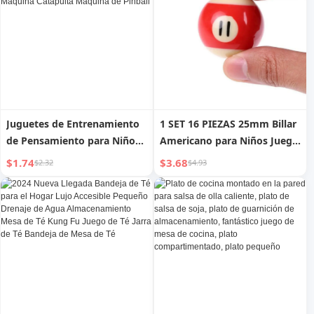
Juguetes de Entrenamiento
1 SET 16 PIEZAS 25mm Billar
de Pensamiento para Niños
Americano para Niños Juego
de 3 Años 4-6 Años Juego de
de Mesa Mini Bolas de Billar
$1.74
$3.68
$2.32
$4.93
Mesa de Batalla Doble
Juego Completo Suministros
Máquina Catapulta Máquina
de Juego
de Pinball