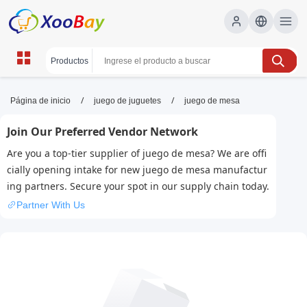
juego de mesa | XOOBAY B2B/B2C
/
/
Página de inicio
juego de juguetes
juego de mesa
Marketplace
Join Our Preferred Vendor Network
juego de mesa,juegos de mesa,reseñas de
Are you a top-tier supplier of juego de mesa? We are offi
juegos,estrategias de juego,compras de juegos de
cially opening intake for new juego de mesa manufactur
mesa, wholesale juego de mesa, XOOBAY
ing partners. Secure your spot in our supply chain today.
Descubre juegos de mesa populares, estrategias, reseñas y
Partner With Us
recomendaciones para elegir el mejor juego de mesa para todas
las edades.