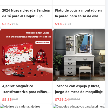
2024 Nueva Llegada Bandeja
Plato de cocina montado en
de Té para el Hogar Lujo
la pared para salsa de olla
Accesible Pequeño Drenaje
caliente, plato de salsa de
$3.67
$1.02
$4.89
$1.36
de Agua Almacenamiento
soja, plato de guarnición de
Mesa de Té Kung Fu Juego
almacenamiento, fantástico
de Té Jarra de Té Bandeja de
juego de mesa de cocina,
Mesa de Té
plato compartimentado,
plato pequeño
Ajedrez Magnético
Tocador con espejo y luces,
Transfronterizo para Niños,
juego de mesa de maquillaje
Juego de Mesa para Dos
$5.85
$729.24
$9.93
$3332.64
Jugadores, Juguete de