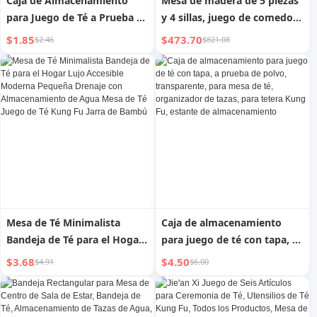
Caja de Almacenamiento
Mesa de madera de 5 piezas
para Juego de Té a Prueba de
y 4 sillas, juego de comedor
Polvo con Cubierta
moderno
$1.85
$473.70
$2.46
$821.08
Transparente para Mesa de
Centro Almacenamiento de
Tazas de Té Estante de
Almacenamiento para Tetera
Kung Fu
Mesa de Té Minimalista
Caja de almacenamiento
Bandeja de Té para el Hogar
para juego de té con tapa, a
Lujo Accesible Moderna
prueba de polvo,
$3.68
$4.50
$4.91
$6.00
Pequeña Drenaje con
transparente, para mesa de
Almacenamiento de Agua
té, organizador de tazas,
Mesa de Té Juego de Té Kung
para tetera Kung Fu, estante