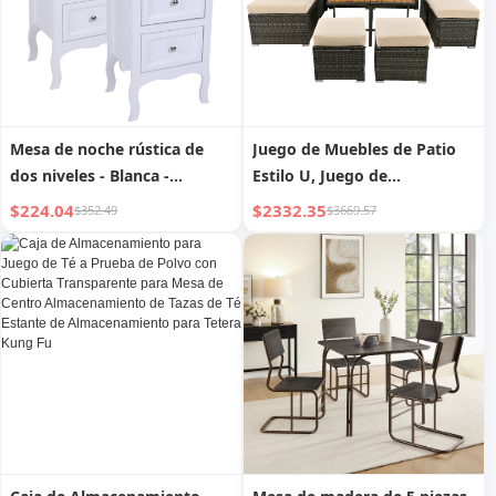
Mesa de noche rústica de
Juego de Muebles de Patio
dos niveles - Blanca -
Estilo U, Juego de
Tamaño grande - Juego de 2
Conversación para
$224.04
$2332.35
$352.49
$3669.57
piezas
Exteriores de 10 Piezas,
Mesa de Centro con
Otomanas, Madera Maciza