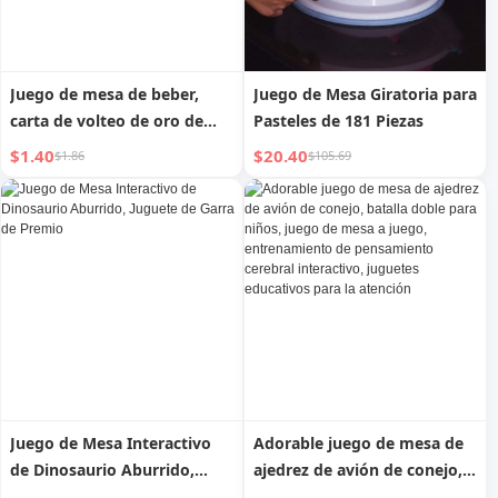
Juego de mesa de beber,
Juego de Mesa Giratoria para
carta de volteo de oro de
Pasteles de 181 Piezas
Genting, pala, vino, juego de
$1.40
$20.40
$1.86
$105.69
cartas, póker impermeable
de PVC de Solomon Hykes,
batalla de copas de oro
Juego de Mesa Interactivo
Adorable juego de mesa de
de Dinosaurio Aburrido,
ajedrez de avión de conejo,
Juguete de Garra de Premio
batalla doble para niños,