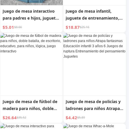
Juego de mesa interactivo
Juego de mesa infantil,
para padres e hijos, juguete
juguete de entrenamiento,
de barco naval, juego de
concentración, pensamiento
$5.01
$18.87
$8.66
$25.16
estrategia para dos
cerebral, lógica,
jugadores, ajedrez de batalla
rompecabezas para niños de
marina educativo para jardín
3 a 6 años, bloques de
de infantes
construcción, ensamblaje, 8,
12
Juego de mesa de fútbol de
Juego de mesa de policías y
madera para niños, doble
ladrones para niños Atrapa
batalla, de escritorio,
fantasmas Educación infantil
$26.64
$4.42
$35.52
$5.89
educativo, para niños,
3 años 6 Juegos de ruptura