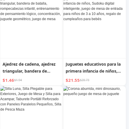
Entrenamiento de
Pensamiento Lógico, Ajedrez
de Batalla Magnética Casual
Ajedrez de cadena, ajedrez
Juguetes educativos para la
triangular, bandera de
primera infancia de niños,
batalla, rompecabezas
Sudoku digital inteligente,
$1.46
$21.55
$1.94
$28.73
infantil, entrenamiento de
juego de mesa de entrada
pensamiento lógico,
para niños de 3 a 10 años,
concentración, juguete
regalo de cumpleaños para
geométrico, juego de mesa
bebés