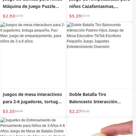
Máquina de Juego Puzzle
niños Cazafantasmas,
Entrenamiento de
Entrenamiento de
$2.93
$5.39
$3.91
$7.19
Pensamiento Juguetes 8
pensamiento, de 8 a 12 años,
Niños 3-6 Años Cerebro 5
Juego de mesa interactivo
Juego de Mesa 4 Regalo de
de emparejamiento 3,
Cumpleaños
Juguete para niño y niña de
6
Juegos de mesa interactivos
Doble Batalla Tiro
para 2-6 jugadores, tortuga
Baloncesto Interacción
pequeña, Pac-Man, juego de
Padres-Hijos Juego de Mesa
$3.35
$2.27
$4.47
$3.02
emparejamiento, para niños
Educativo TikTok Escritorio
de 3 a 8 años
Pequeño Juego Juguetes
Entretenimiento Diversión