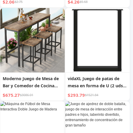
$2.06
$4.26
$2.75
$5.68
juego de mesa a juego,
entrenamiento de
pensamiento cerebral
interactivo, juguetes
educativos para la atención
Moderno Juego de Mesa de
vidaXL Juego de patas de
Bar y Comedor de Cocina
mesa en forma de U (2 uds.)
con 3 Taburetes, Fácil
Acero negro 60x(72-73)cm
$675.27
$293.79
$3086.01
$1521.84
Montaje