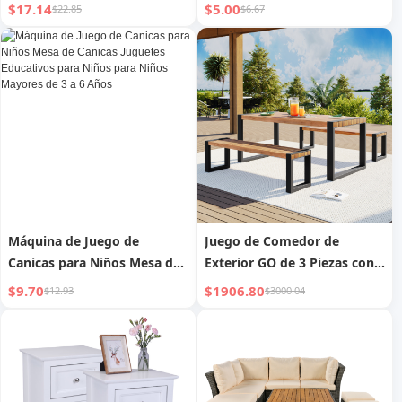
Retro a Juego de Colores
Mesa Cuencos de Cerámica,
$17.14
$5.00
$22.85
$6.67
Colgante de Pared Puesta de
Platos y Tazas Cuchara Juego
Mesa Creativa Horizontal y
de Cubiertos | Condado del
Vertical | WOKI
Desfiladero
Máquina de Juego de
Juego de Comedor de
Canicas para Niños Mesa de
Exterior GO de 3 Piezas con 2
Canicas Juguetes Educativos
Bancos, Mesa de Comedor
$9.70
$1906.80
$12.93
$3000.04
para Niños para Niños
de Exterior con Textura
Mayores de 3 a 6 Años
Única en la Tapa, Madera de
Acacia