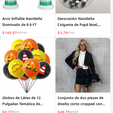
Arco Inflable Navideño
Decoración Navideña
Iluminado de 8.9 FT
Colgante de Papá Noel,
Decoración de Pared para
$149.97
$3.78
$243.96
$7.82
Festividades
Globos de Látex de 12
Conjunto de dos piezas de
Pulgadas Temática de
diseño corto cropped con
Vehículos de Construcción
decoración de cuerda de
$0.27
$48.75
$0.32
$72.80