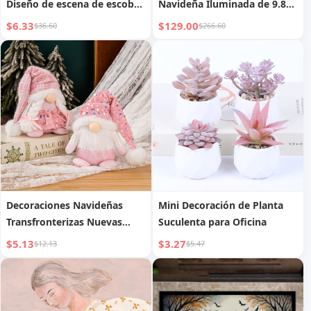
Diseño de escena de escoba
Navideña Iluminada de 9.8
mágica
FT
$6.33
$129.00
$36.60
$266.60
Decoraciones Navideñas
Mini Decoración de Planta
Transfronterizas Nuevas
Suculenta para Oficina
Gorro de Punto de
$5.13
$3.27
$12.13
$5.47
Lentejuelas para Pareja,
Gnomo Rudolph, Adorno
Decorativo para Regalo de
Navidad