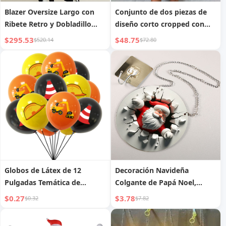
Blazer Oversize Largo con
Conjunto de dos piezas de
Ribete Retro y Dobladillo
diseño corto cropped con
Irregular
decoración de cuerda de
$295.53
$48.75
$520.14
$72.80
cuero, nuevo para mujer en
otoño
Globos de Látex de 12
Decoración Navideña
Pulgadas Temática de
Colgante de Papá Noel,
Vehículos de Construcción
Decoración de Pared para
$0.27
$3.78
$0.32
$7.82
Festividades