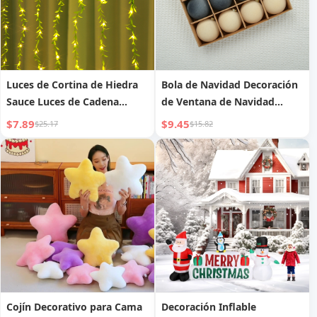
Luces de Cortina de Hiedra
Bola de Navidad Decoración
Sauce Luces de Cadena
de Ventana de Navidad
Decorativas de Pared para
Colgante de Árbol de
$7.89
$9.45
$25.17
$15.82
Balcón
Navidad Bola de Navidad
Flock
Cojín Decorativo para Cama
Decoración Inflable