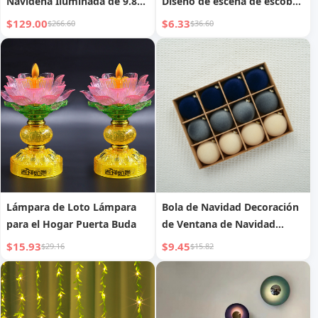
Navideña Iluminada de 9.8
Diseño de escena de escoba
FT
mágica
$129.00
$6.33
$266.60
$36.60
Lámpara de Loto Lámpara
Bola de Navidad Decoración
para el Hogar Puerta Buda
de Ventana de Navidad
Colgante de Árbol de
$15.93
$9.45
$29.16
$15.82
Navidad Bola de Navidad
Flock