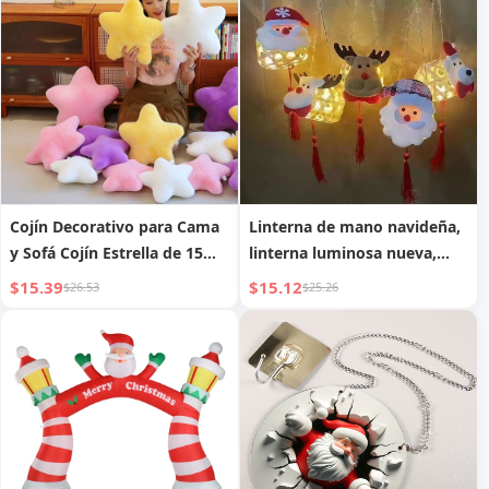
pequeñas cálidas interiores
con Forma Nocturna
Cojín Decorativo para Cama
Linterna de mano navideña,
y Sofá Cojín Estrella de 15
linterna luminosa nueva,
pulgadas
tejido de bambú para áreas
$15.39
$15.12
$26.53
$25.26
escénicas