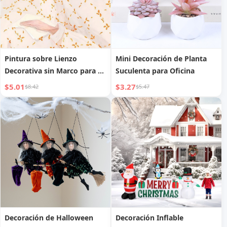
Pintura sobre Lienzo
Mini Decoración de Planta
Decorativa sin Marco para el
Suculenta para Oficina
Hogar
$5.01
$3.27
$8.42
$5.47
Decoración de Halloween
Decoración Inflable