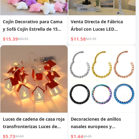
Cojín Decorativo para Cama
Venta Directa de Fábrica
y Sofá Cojín Estrella de 15
Árbol con Luces LED
pulgadas
Decoración Navideña para el
$15.39
$11.58
$26.53
$21.39
Hogar Luces de Fiesta
Festiva Lámpara de Árbol
con Forma Nocturna
Luces de cadena de casa roja
Decoraciones de anillos
transfronterizas Luces de
nasales europeos y
cadena de cabaña de troncos
americanos
$5.73
$1.44
$9.69
$3.25