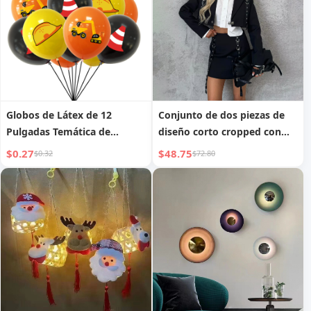
Globos de Látex de 12
Conjunto de dos piezas de
Pulgadas Temática de
diseño corto cropped con
Vehículos de Construcción
decoración de cuerda de
$0.27
$48.75
$0.32
$72.80
cuero, nuevo para mujer en
otoño