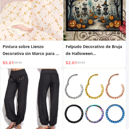
Pintura sobre Lienzo
Felpudo Decorativo de Bruja
Decorativa sin Marco para el
de Halloween
Hogar
Transfronterizo, Entrada del
$5.01
$2.01
$8.42
$3.63
Hogar, Resistente al
Desgaste, Resistente a la
Suciedad, Felpudo de
Dormitorio, Cómodo
Reposapiés