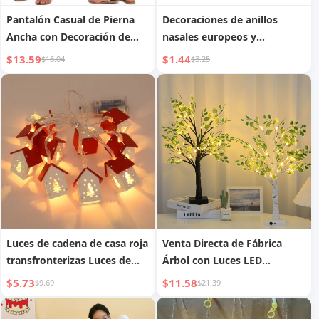
Pantalón Casual de Pierna
Decoraciones de anillos
Ancha con Decoración de
nasales europeos y
Botones Sueltos
americanos
$13.59
$1.44
$16.04
$3.25
Luces de cadena de casa roja
Venta Directa de Fábrica
transfronterizas Luces de
Árbol con Luces LED
cadena de cabaña de troncos
Decoración Navideña para el
$5.73
$11.58
$9.69
$21.39
nórdicas Luces decorativas
Hogar Luces de Fiesta
Fiesta festiva Luces
Festiva Lámpara de Árbol