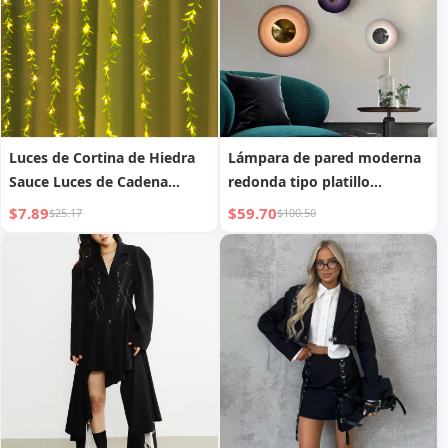
Luces de Cortina de Hiedra
Lámpara de pared moderna
Sauce Luces de Cadena
redonda tipo platillo
Decorativas de Pared para
volante, colorida, simple,
$7.89
$59.70
$25.17
$100.50
Balcón
creativa, para dormitorio,
entrada, sala de estar,
pasillo, pared de fondo,
lámpara decorativa de
mesita de noche