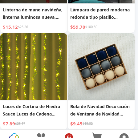
Linterna de mano navideña,
Lámpara de pared moderna
linterna luminosa nueva,
redonda tipo platillo
tejido de bambú para áreas
volante, colorida, simple,
$15.12
$59.70
$25.26
$100.50
escénicas
creativa, para dormitorio,
entrada, sala de estar,
pasillo, pared de fondo,
lámpara decorativa de
mesita de noche
Luces de Cortina de Hiedra
Bola de Navidad Decoración
Sauce Luces de Cadena
de Ventana de Navidad
Decorativas de Pared para
Colgante de Árbol de
$7.89
$9.45
$25.17
$15.82
Balcón
Navidad Bola de Navidad
Flock