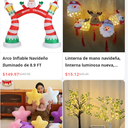
Arco Inflable Navideño
Linterna de mano navideña,
Iluminado de 8.9 FT
linterna luminosa nueva,
tejido de bambú para áreas
$149.97
$15.12
$243.96
$25.26
escénicas