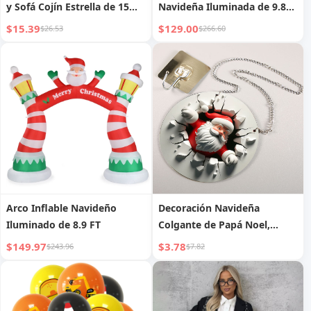
y Sofá Cojín Estrella de 15
Navideña Iluminada de 9.8
pulgadas
FT
$15.39
$129.00
$26.53
$266.60
Arco Inflable Navideño
Decoración Navideña
Iluminado de 8.9 FT
Colgante de Papá Noel,
Decoración de Pared para
$149.97
$3.78
$243.96
$7.82
Festividades