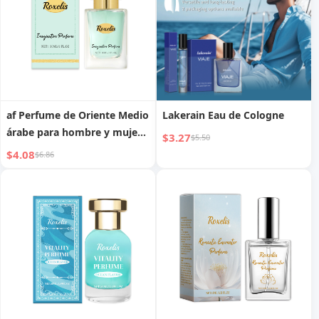
af Perfume de Oriente Medio
Lakerain Eau de Cologne
árabe para hombre y mujer
$3.27
$5.50
Dubai shein tk
$4.08
$6.86