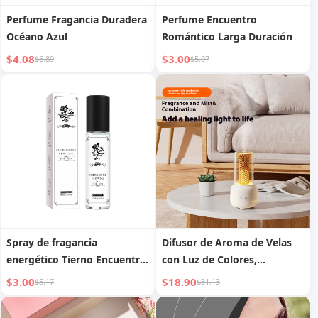
Perfume Fragancia Duradera
Perfume Encuentro
Océano Azul
Romántico Larga Duración
$4.08
$3.00
$6.89
$5.07
Spray de fragancia
Difusor de Aroma de Velas
energético Tierno Encuentro
con Luz de Colores,
de alta venta
Humidificador, Pulverizador
$3.00
$18.90
$5.17
$31.13
transfronteriza, spray de
USB, Escritorio, Dormitorio,
encanto duradero, perfume
Difusor Automático, Luz