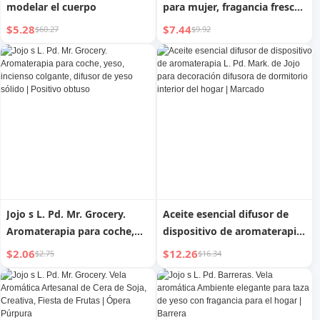
modelar el cuerpo
para mujer, fragancia fresca
y natural de larga duración,
$5.28
$7.44
$60.27
$9.92
aroma floral amaderado de
jazmín
Jojo s L. Pd. Mr. Grocery.
Aceite esencial difusor de
Aromaterapia para coche,
dispositivo de aromaterapia
yeso, incienso colgante,
L. Pd. Mark. de Jojo para
$2.06
$12.26
$2.75
$16.34
difusor de yeso sólido |
decoración difusora de
Positivo obtuso
dormitorio interior del
hogar | Marcado