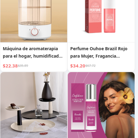
Máquina de aromaterapia
Perfume Ouhoe Brazil Rojo
para el hogar, humidificador
para Mujer, Fragancia
silencioso para dormitorio
Natural Duradera para Citas,
$22.38
$34.20
$35.89
$67.72
Spray Corporal Floral No
Picante