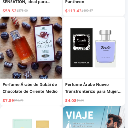
SENSATION, ideal para
Pantheon
mujeres empoderadas
$59.52
$113.43
$375.00
$190.57
Perfume Árabe de Dubái de
Perfume Árabe Nuevo
Chocolate de Oriente Medio
Transfronterizo para Mujer
Perfume Concentrado de
$7.89
$4.08
$13.76
$6.86
Alta Calidad Larga Duración
Aceite Esencial Comercio
Exterior Perfume Vietnamita
de Oriente Medio