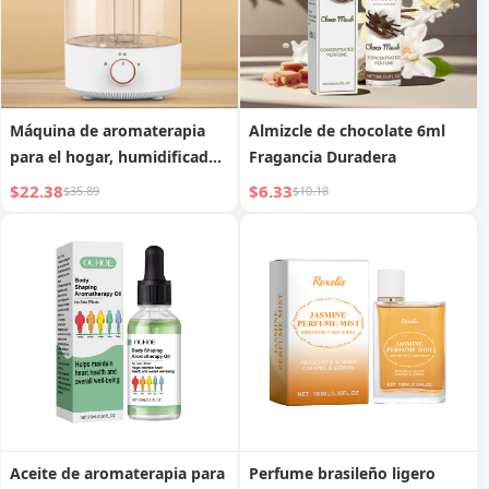
Máquina de aromaterapia
Almizcle de chocolate 6ml
para el hogar, humidificador
Fragancia Duradera
silencioso para dormitorio
$22.38
$6.33
$35.89
$10.18
Aceite de aromaterapia para
Perfume brasileño ligero