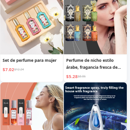
femenino con feromonas
Nocturna para el Hogar
elegantes
Set de perfume para mujer
Perfume de nicho estilo
árabe, fragancia fresca de
$7.02
$12.24
larga duración, perfume
$5.28
$8.86
fragante ligero y elegante
para citas, para hombres y
mujeres