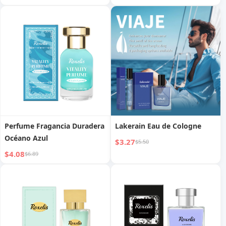
transfronteriza, spray de
encanto duradero, perfume
femenino con feromonas
elegantes
Perfume Fragancia Duradera
Lakerain Eau de Cologne
Océano Azul
$3.27
$5.50
$4.08
$6.89