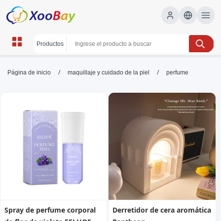
perfume | XOOBAY B2B/B2C
/
/
Página de inicio
maquillaje y cuidado de la piel
perfume
Marketplace
perfume,fragancia,lujo, wholesale perfume,
XOOBAY
Fragancia duradera
Spray de perfume corporal
Derretidor de cera aromática