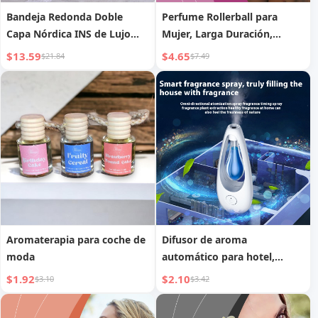
Bandeja Redonda Doble
Perfume Rollerball para
Capa Nórdica INS de Lujo
Mujer, Larga Duración,
Ligero para Vestíbulo de
Elegante y Fresco, que Emite
$13.59
$4.65
$21.84
$7.49
Hogar, Exhibición de
Encanto, Perfume de
Almacenamiento de
Ambiente para Citas Diarias
Perfume, Difusor de
en Pareja
Fragancia, Exhibidor de
Snacks
Aromaterapia para coche de
Difusor de aroma
moda
automático para hotel,
máquina de pulverización de
$1.92
$2.10
$3.10
$3.42
fragancia, máquina de
aromas para el hogar,