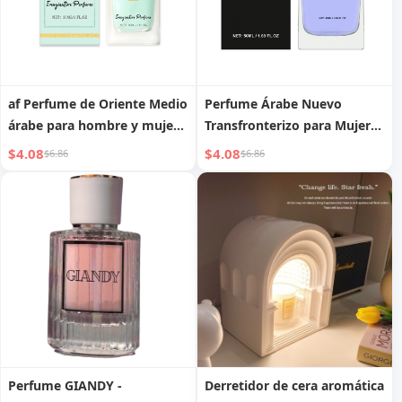
af Perfume de Oriente Medio
Perfume Árabe Nuevo
árabe para hombre y mujer
Transfronterizo para Mujer
Dubai shein tk
Perfume Concentrado de
$4.08
$4.08
$6.86
$6.86
Alta Calidad Larga Duración
Aceite Esencial Comercio
Exterior Perfume Vietnamita
de Oriente Medio
Perfume GIANDY -
Derretidor de cera aromática