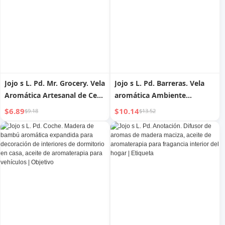
Jojo s L. Pd. Mr. Grocery. Vela
Jojo s L. Pd. Barreras. Vela
Aromática Artesanal de Cera
aromática Ambiente
de Soja, Creativa, Fiesta de
elegante para taza de yeso
$6.89
$10.14
$9.18
$13.52
Frutas | Ópera Púrpura
con fragancia para el hogar |
Barrera