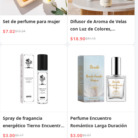
Set de perfume para mujer
Difusor de Aroma de Velas
con Luz de Colores,
$7.02
$12.24
Humidificador, Pulverizador
$18.90
$31.13
USB, Escritorio, Dormitorio,
Difusor Automático, Luz
Nocturna para el Hogar
Spray de fragancia
Perfume Encuentro
energético Tierno Encuentro
Romántico Larga Duración
de alta venta
$3.00
$3.00
$5.17
$5.07