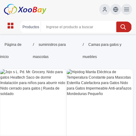
Camas para gatos y muebles |
/
/
Página de
suministros para
Camas para gatos y
XOOBAY B2B/B2C Marketplace
inicio
mascotas
muebles
camas para gatos, muebles para gatos, descanso
felino, wholesale Camas para gatos y muebles,
XOOBAY
SEO:camas para gatos