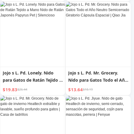
la abrasión y a los arañazos
para otoño e invierno |
de Jojo s L. Pd. Mr. Grocery. |
Export
Chino de ultramar
Jojo s L. Pd. Lonely. Nido
Jojo s L. Pd. Mr. Grocery.
para Gatos de Ratán Tejido a
Nido para Gatos Todo el Año
Mano Nido de Ratán Japonés
Neutro Semicerrado
$19.83
$13.64
$26.44
$18.19
Papyrus Pet | Silencioso
Giratorio Cápsula Espacial |
Qiao Jia