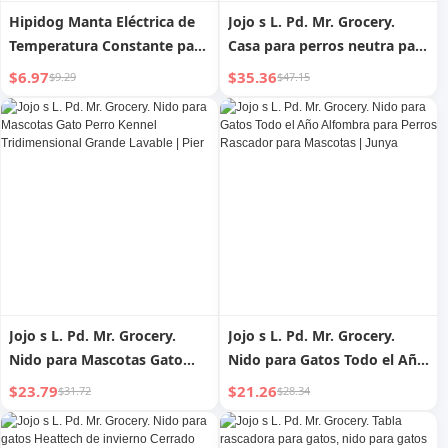
Hipidog Manta Eléctrica de
Jojo s L. Pd. Mr. Grocery.
Temperatura Constante para
Casa para perros neutra para
Mascotas Esterilla
todo el año, nido para gatos,
$6.97
$35.36
$9.29
$47.15
Calefactora para Gatos Nido
casa de otoño e invierno,
para Gatos Impermeable
extraíble y lavable | Tinta de
Anti-arañazos Mordeduras
tampón
Pequeño
Jojo s L. Pd. Mr. Grocery.
Jojo s L. Pd. Mr. Grocery.
Nido para Mascotas Gato
Nido para Gatos Todo el Año
Perro Kennel Tridimensional
Alfombra para Perros
$23.79
$21.26
$31.72
$28.34
Grande Lavable | Pier
Rascador para Mascotas |
Junya