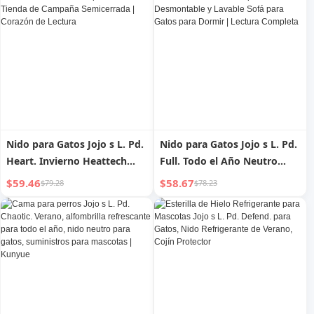
Chino de ultramar
Nido para Gatos Jojo s L. Pd.
Nido para Gatos Jojo s L. Pd.
Heart. Invierno Heattech
Full. Todo el Año Neutro
Casa para Gatos Tienda de
Completo Desmontable y
$59.46
$58.67
$79.28
$78.23
Campaña Semicerrada |
Lavable Sofá para Gatos para
Corazón de Lectura
Dormir | Lectura Completa