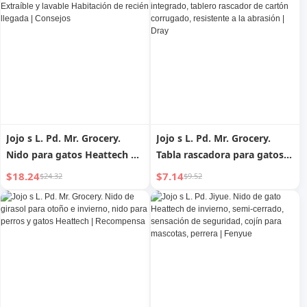
Jojo s L. Pd. Mr. Grocery.
Jojo s L. Pd. Mr. Grocery.
Nido para gatos Heattech de
Tabla rascadora para gatos,
invierno Cerrado Extraíble y
nido para gatos integrado,
$18.24
$7.14
$24.32
$9.52
lavable Habitación de recién
tablero rascador de cartón
llegada | Consejos
corrugado, resistente a la
abrasión | Dray