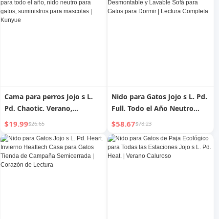
Suministros para Mascotas
Cama para perros Jojo s L.
Nido para Gatos Jojo s L. Pd.
Pd. Chaotic. Verano,
Full. Todo el Año Neutro
alfombrilla refrescante para
Completo Desmontable y
$19.99
$58.67
$26.65
$78.23
todo el año, nido neutro
Lavable Sofá para Gatos para
para gatos, suministros para
Dormir | Lectura Completa
mascotas | Kunyue