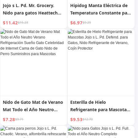
Jojo s L. Pd. Mr. Grocery.
Hipidog Manta Eléctrica de
Nido para gatos Heattech
Temperatura Constante para
Saco de dormir Instalación
Mascotas Esterilla
$11.42
$6.97
$15.23
$9.29
para niños para aburrir nido
Calefactora para Gatos Nido
Nido cerrado para gatos |
para Gatos Impermeable
Rueda de soldado
Anti-arañazos Mordeduras
Pequeño
Nido de Gato Mat de Verano
Esterilla de Hielo
Mat Todo el Año Neutro
Refrigerante para Mascotas
Verano Refrigeración Sueño
Jojo s L. Pd. Defend. para
$7.28
$9.53
$9.71
$12.70
Gato Celebridad de Internet
Gatos, Nido Refrigerante de
Cama de Gato Nido de Perro
Verano, Cojín Protector