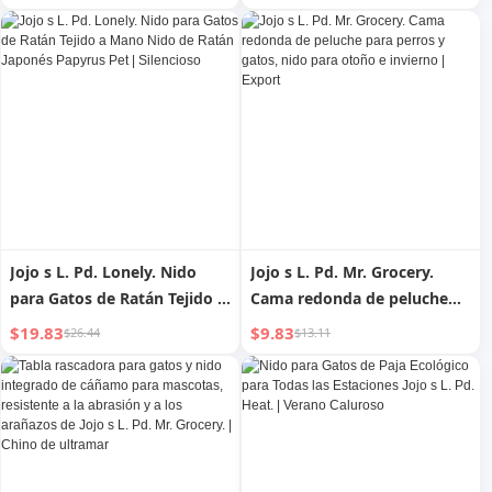
sueño profundo para gatos |
Giratorio Cápsula Espacial |
Casa de ladrillos
Qiao Jia
Jojo s L. Pd. Lonely. Nido
Jojo s L. Pd. Mr. Grocery.
para Gatos de Ratán Tejido a
Cama redonda de peluche
Mano Nido de Ratán Japonés
para perros y gatos, nido
$19.83
$9.83
$26.44
$13.11
Papyrus Pet | Silencioso
para otoño e invierno |
Export