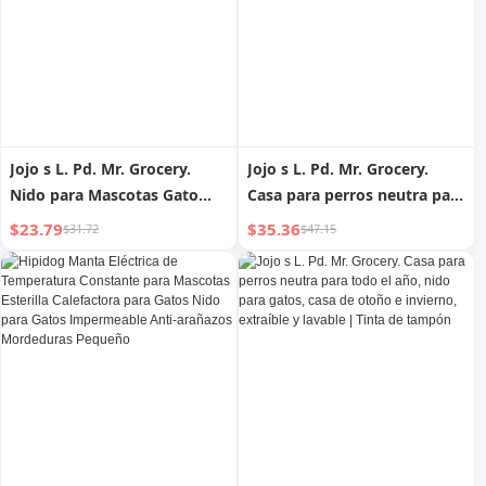
Jojo s L. Pd. Mr. Grocery.
Jojo s L. Pd. Mr. Grocery.
Nido para Mascotas Gato
Casa para perros neutra para
Perro Kennel Tridimensional
todo el año, nido para gatos,
$23.79
$35.36
$31.72
$47.15
Grande Lavable | Pier
casa de otoño e invierno,
extraíble y lavable | Tinta de
tampón