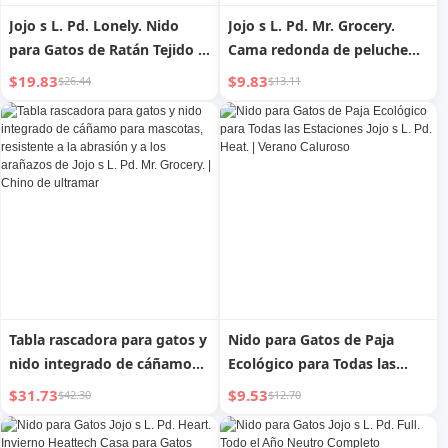
Jojo s L. Pd. Lonely. Nido
Jojo s L. Pd. Mr. Grocery.
para Gatos de Ratán Tejido a
Cama redonda de peluche
Mano Nido de Ratán Japonés
para perros y gatos, nido
$19.83
$9.83
$26.44
$13.11
Papyrus Pet | Silencioso
para otoño e invierno |
Export
Tabla rascadora para gatos y
Nido para Gatos de Paja
nido integrado de cáñamo
Ecológico para Todas las
para mascotas, resistente a
Estaciones Jojo s L. Pd. Heat.
$31.73
$9.53
$42.30
$12.70
la abrasión y a los arañazos
| Verano Caluroso
de Jojo s L. Pd. Mr. Grocery. |