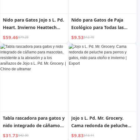
Nido para Gatos Jojo s L. Pd.
Nido para Gatos de Paja
Heart. Invierno Heattech
Ecológico para Todas las
Casa para Gatos Tienda de
Estaciones Jojo s L. Pd. Heat.
$59.46
$9.53
$79.28
$12.70
Campaña Semicerrada |
| Verano Caluroso
Corazón de Lectura
Tabla rascadora para gatos y
Jojo s L. Pd. Mr. Grocery.
nido integrado de cáñamo
Cama redonda de peluche
para mascotas, resistente a
para perros y gatos, nido
$31.73
$9.83
$42.30
$13.11