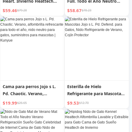
Heart. Invierno Heattech
Full. Todo el Año Neutro
Casa para Gatos Tienda de
Completo Desmontable y
$59.46
$58.67
$79.28
$78.23
Campaña Semicerrada |
Lavable Sofá para Gatos para
Corazón de Lectura
Dormir | Lectura Completa
Cama para perros Jojo s L.
Esterilla de Hielo
Pd. Chaotic. Verano,
Refrigerante para Mascotas
alfombrilla refrescante para
Jojo s L. Pd. Defend. para
$19.99
$9.53
$26.65
$12.70
todo el año, nido neutro
Gatos, Nido Refrigerante de
para gatos, suministros para
Verano, Cojín Protector
mascotas | Kunyue