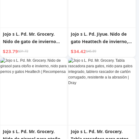
Jojo s L. Pd. Mr. Grocery.
Jojo s L. Pd. Jiyue. Nido de
Nido de gato de invierno
gato Heattech de invierno,
Heattech extraíble y lavable,
semi-cerrado, sensación de
$23.79
$34.42
$31.72
$45.89
sueño profundo para gatos |
seguridad, cojín para
Casa de ladrillos
mascotas, perrera | Fenyue
Jojo s L. Pd. Mr. Grocery.
Jojo s L. Pd. Mr. Grocery.
Nido de girasol para otoño e
Tabla rascadora para gatos,