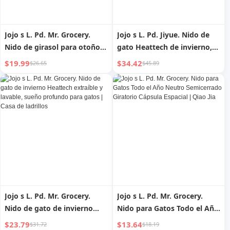
Jojo s L. Pd. Mr. Grocery.
Jojo s L. Pd. Jiyue. Nido de
Nido de girasol para otoño e
gato Heattech de invierno,
invierno, nido para perros y
semi-cerrado, sensación de
$19.99
$34.42
$26.65
$45.89
gatos Heattech |
seguridad, cojín para
Recompensa
mascotas, perrera | Fenyue
Jojo s L. Pd. Mr. Grocery.
Jojo s L. Pd. Mr. Grocery.
Nido de gato de invierno
Nido para Gatos Todo el Año
Heattech extraíble y lavable,
Neutro Semicerrado
$23.79
$13.64
$31.72
$18.19