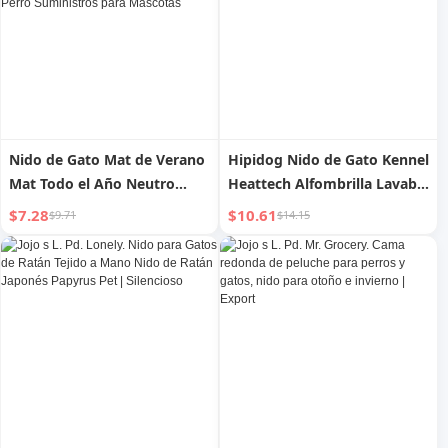
Nido de Gato Mat de Verano
Hipidog Nido de Gato Kennel
Mat Todo el Año Neutro
Heattech Alfombrilla Lavable
Verano Refrigeración Sueño
y Extraíble para Gato Cama
$7.28
$10.61
$9.71
$14.15
Gato Celebridad de Internet
de Gato Sueño Heattech de
Cama de Gato Nido de Perro
Invierno
Suministros para Mascotas