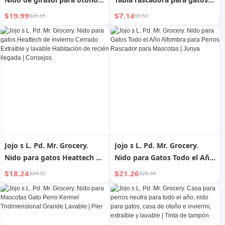
invierno, nido para perros y
nido para gatos integrado,
$19.99
$7.14
$26.65
$9.52
gatos Heattech |
tablero rascador de cartón
Recompensa
corrugado, resistente a la
abrasión | Dray
Jojo s L. Pd. Mr. Grocery.
Jojo s L. Pd. Mr. Grocery.
Nido para gatos Heattech de
Nido para Gatos Todo el Año
invierno Cerrado Extraíble y
Alfombra para Perros
$18.24
$21.26
$24.32
$28.34
lavable Habitación de recién
Rascador para Mascotas |
llegada | Consejos
Junya