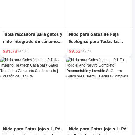
Tabla rascadora para gatos y
Nido para Gatos de Paja
nido integrado de cáñamo
Ecológico para Todas las
para mascotas, resistente a
Estaciones Jojo s L. Pd. Heat.
$31.73
$9.53
$42.30
$12.70
la abrasión y a los arañazos
| Verano Caluroso
de Jojo s L. Pd. Mr. Grocery. |
Chino de ultramar
Nido para Gatos Jojo s L. Pd.
Nido para Gatos Jojo s L. Pd.