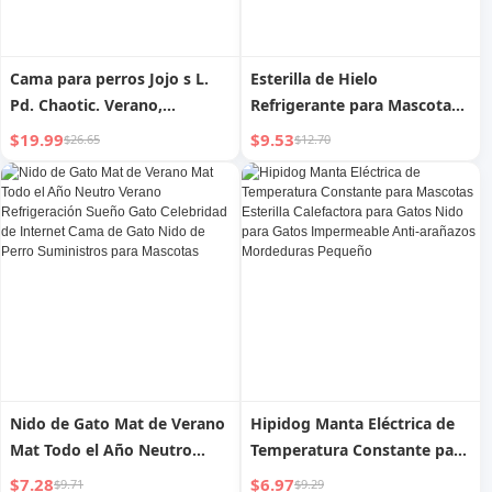
Cama para perros Jojo s L.
Esterilla de Hielo
Pd. Chaotic. Verano,
Refrigerante para Mascotas
alfombrilla refrescante para
Jojo s L. Pd. Defend. para
$19.99
$9.53
$26.65
$12.70
todo el año, nido neutro
Gatos, Nido Refrigerante de
para gatos, suministros para
Verano, Cojín Protector
mascotas | Kunyue
Nido de Gato Mat de Verano
Hipidog Manta Eléctrica de
Mat Todo el Año Neutro
Temperatura Constante para
Verano Refrigeración Sueño
Mascotas Esterilla
$7.28
$6.97
$9.71
$9.29