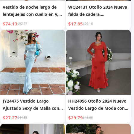
Vestido de noche largo de
WQ24131 Otoño 2024 Nueva
lentejuelas con cuello en V,
falda de cadera,
manga larga, abertura alta,
temperamento noble,
$74.13
$17.85
$92.17
$29.16
corte ajustado, cola de pez,
vestido sexy de un hombro
vestido de noche de salón -
con volantes y manga larga
MGT256
para mujer
JY24475 Vestido Largo
HH24056 Otoño 2024 Nuevo
Ajustado Sexy de Malla con
Vestido Largo de Moda con
Hombros Descubiertos
Escote Corazón Ajustado de
$27.27
$29.79
$44.55
$48.66
Fruncido Estilo Celebridad
Temperamento y Dobladillo
de Moda para Mujer
Floral para Mujer