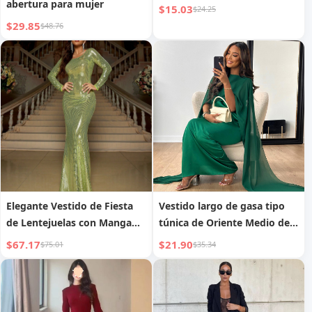
abertura para mujer
$15.03
$24.25
$29.85
$48.76
Elegante Vestido de Fiesta
Vestido largo de gasa tipo
de Lentejuelas con Manga
túnica de Oriente Medio de
Larga y Espalda Descubierta,
cuello redondo suelto de
$67.17
$21.90
$75.01
$35.34
Ajustado y Sexy
dobladillo grande para
mujer musulmana, ropa
europea y americana para
mujer