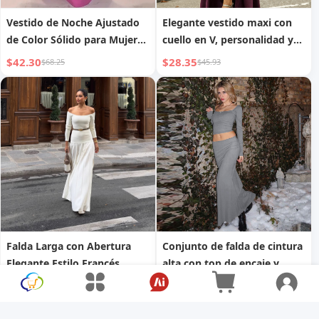
Vestido de Noche Ajustado
Elegante vestido maxi con
de Color Sólido para Mujer
cuello en V, personalidad y
con Cintura Alta y
manga larga
$42.30
$28.35
$68.25
$45.93
Patchwork, Estilo Dulce y
Picante
Falda Larga con Abertura
Conjunto de falda de cintura
Elegante Estilo Francés
alta con top de encaje y
Retro, Estilo Suave
cuello en U, de estilo
$32.85
$19.80
$53.44
$29.57
Adelgazante, Falda Plisada
europeo y americano, para
otoño, nuevo