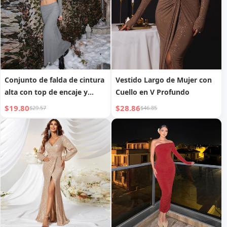
Conjunto de falda de cintura
Vestido Largo de Mujer con
alta con top de encaje y
Cuello en V Profundo
cuello en U, de estilo
$19.80
$28.86
$29.57
$46.85
europeo y americano, para
otoño, nuevo
temperamento de moda