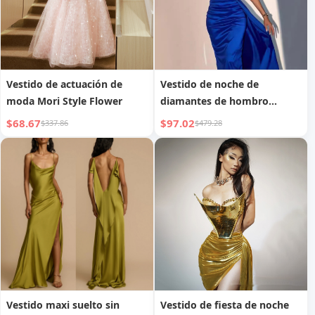
Vestido de actuación de
Vestido de noche de
moda Mori Style Flower
diamantes de hombro
inclinado de alta gama para
$68.67
$97.02
$337.86
$479.28
mujer
Vestido maxi suelto sin
Vestido de fiesta de noche