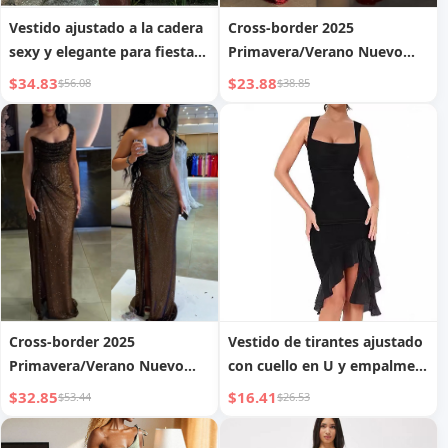
Vestido ajustado a la cadera
Cross-border 2025
sexy y elegante para fiestas,
Primavera/Verano Nuevo
superventas en AliExpress
Vestido de Fiesta con
$34.83
$23.88
$56.08
$38.85
de estilo europeo y
Tirantes de Espagueti INS
americano para mujer
Casual Sexy con Abertura
para Mujer
Cross-border 2025
Vestido de tirantes ajustado
Primavera/Verano Nuevo
con cuello en U y empalme
Vestido de Lúrex con
de malla, estilo europeo y
$32.85
$16.41
$53.44
$26.53
Abertura INS Casual para
americano
Fiesta, Vestido Delgado para