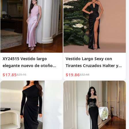
XY24515 Vestido largo
Vestido Largo Sexy con
elegante nuevo de otoño
Tirantes Cruzados Halter y
2024, estilo socialité,
Abertura, Estilo Socialité
$17.85
$19.86
$29.16
$32.44
temperamento elegante,
Nuevo Otoño 2024 YJ24469
vestido sin mangas de satén
para Mujer
para mujer