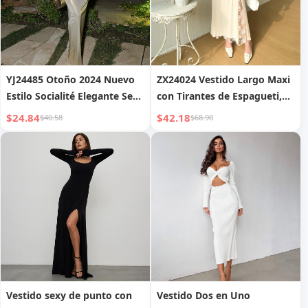
YJ24485 Otoño 2024 Nuevo
ZX24024 Vestido Largo Maxi
Estilo Socialité Elegante Sexy
con Tirantes de Espagueti,
Ajustado Vestido Básico
Encaje, Abertura Sexy para
$24.84
$42.18
$40.58
$68.90
Brillante de Tirantes Finos
Mujer, Estilo Puro Deseo a la
para Mujer
Moda, Temperamento de
Chica Ardiente
Vestido sexy de punto con
Vestido Dos en Uno