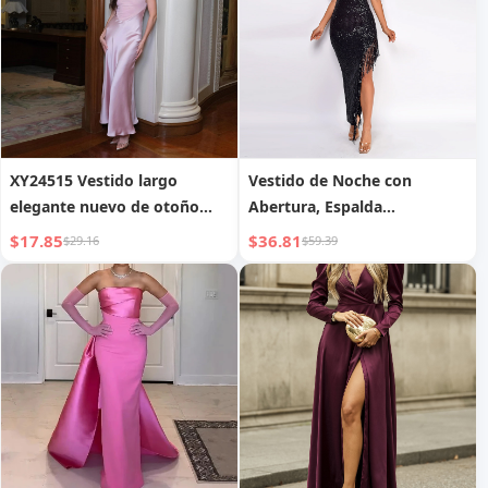
XY24515 Vestido largo
Vestido de Noche con
elegante nuevo de otoño
Abertura, Espalda
2024, estilo socialité,
Descubierta, sin Mangas,
$17.85
$36.81
$29.16
$59.39
temperamento elegante,
Halter, con Borlas y
vestido sin mangas de satén
Lentejuelas
para mujer