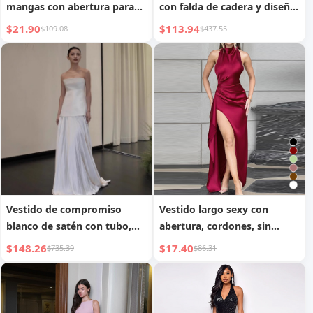
mangas con abertura para
con falda de cadera y diseño
vacaciones
de superficie brillante
$21.90
$113.94
$109.08
$437.55
dorada
Vestido de compromiso
Vestido largo sexy con
blanco de satén con tubo,
abertura, cordones, sin
grácil, para mujer
espalda y volantes en la
$148.26
$17.40
$735.39
$86.31
cadera