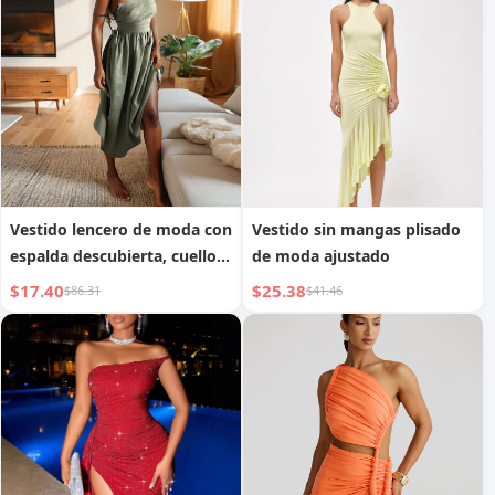
Mujer
Vestido lencero de moda con
Vestido sin mangas plisado
espalda descubierta, cuello
de moda ajustado
en V y cintura alta para
$17.40
$25.38
$86.31
$41.46
mujer