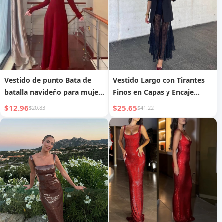
Vestido de punto Bata de
Vestido Largo con Tirantes
batalla navideño para mujer,
Finos en Capas y Encaje
elegante, con talle ceñido,
Transparente Sexy Europeo y
$12.96
$25.65
$20.83
$41.22
adelgazante, cepillado, para
Americano Transfronterizo
otoño/invierno, combina
con abrigos, capa base, falda
larga