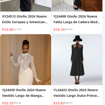
XY24513 Otoño 2024 Nuevo
YJ24498 Otoño 2024 Nueva
Estilo Europeo y Americano
Falda Larga de Cadera Moda
Elegante Sexy Delgado
Sexy Chica Caliente Vestido
$16.86
$18.30
$27.54
$29.89
Vestido Fruncido Hueco de
Delgado sin Tirantes de
Hombros Descubiertos para
Encaje para Mujer
Mujer
YJ24439 Otoño 2024 Nuevo
YL24423 Otoño 2024 Nuevo
Vestido Largo de Manga
Vestido Largo Dulce Princesa
Larga de Encaje Sexy
de Moda con Cuello
$32.25
$23.82
$52.68
$38.91