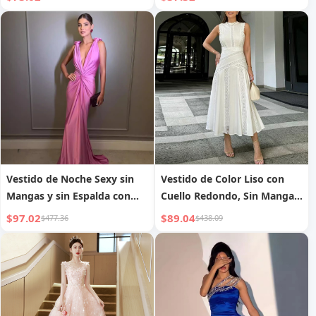
Vestido de Noche Sexy sin
Vestido de Color Liso con
Mangas y sin Espalda con
Cuello Redondo, Sin Mangas,
Cuello en V Profundo
Cintura con Costuras de
$97.02
$89.04
$477.36
$438.09
Encaje