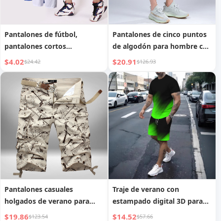
Pantalones de fútbol,
Pantalones de cinco puntos
pantalones cortos
de algodón para hombre con
deportivos, pantalones
múltiples bolsillos
$4.02
$20.91
$24.42
$126.93
casuales acortados y
transpirables para hombre
Pantalones casuales
Traje de verano con
holgados de verano para
estampado digital 3D para
hombre
hombre
$19.86
$14.52
$123.54
$57.66