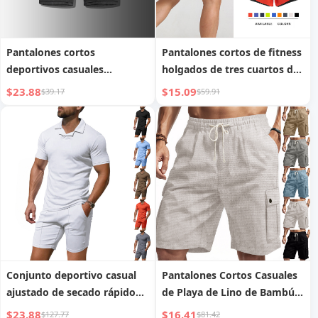
Pantalones cortos
Pantalones cortos de fitness
deportivos casuales
holgados de tres cuartos de
versátiles y finos
secado rápido con forro
$23.88
$15.09
$39.17
$59.91
antiexposición de doble capa
para hombre
Conjunto deportivo casual
Pantalones Cortos Casuales
ajustado de secado rápido
de Playa de Lino de Bambú
para hombre, camisa tipo
de Ropa de Trabajo Amekaji
$23.88
$16.41
$127.77
$81.42