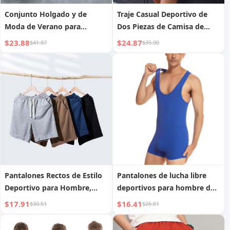
Conjunto Holgado y de
Traje Casual Deportivo de
Moda de Verano para
Dos Piezas de Camisa de
Hombres de Tallas Grandes
Manga Corta y Pantalones
$23.88
$24.87
$41.87
$35.90
Cortos para Hombre
Pantalones Rectos de Estilo
Pantalones de lucha libre
Deportivo para Hombre,
deportivos para hombre de
100% Algodón
estilo europeo y americano,
$17.91
$16.41
$30.51
$26.81
mono de gimnasia de canalé
de nylon, raya hundida,