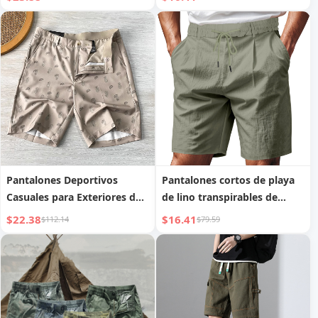
polo de manga corta estilo
británico
Pantalones Deportivos
Pantalones cortos de playa
Casuales para Exteriores de
de lino transpirables de
Verano Transpirables y que
verano para hombre de
$22.38
$16.41
$112.14
$79.59
Absorben el Sudor para
estilo casual americano con
Hombre
cordón