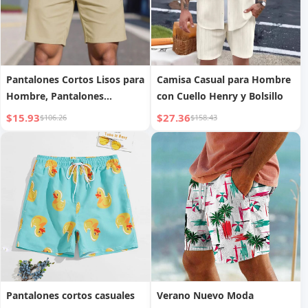
Pantalones Cortos Lisos para
Camisa Casual para Hombre
Hombre, Pantalones
con Cuello Henry y Bolsillo
Deportivos de Negocios de
$15.93
$27.36
$106.26
$158.43
Quinta Longitud
Pantalones cortos casuales
Verano Nuevo Moda