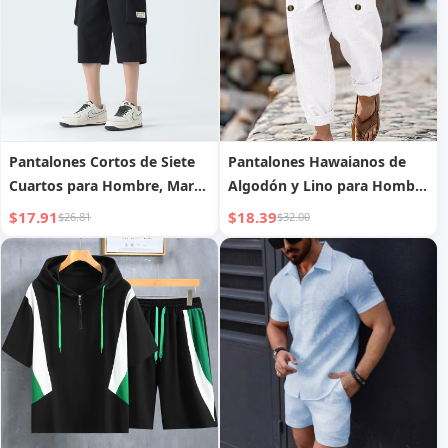
verano
Pantalones Cortos de Siete
Pantalones Hawaianos de
Cuartos para Hombre, Marca
Algodón y Lino para Hombre
de Tendencia, Verano,
con Múltiples Botones
$17.91
$18.39
$26.81
$32.00
Casual, Deportivo, Holgado,
Moda, Cargo, Pantalones
Rectos Versátiles con
Bolsillos Grandes para
Hombre