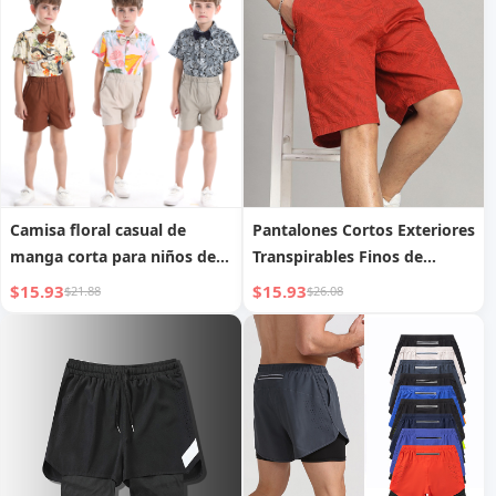
cuello redondo profundo,
ajustado
Camisa floral casual de
Pantalones Cortos Exteriores
manga corta para niños de
Transpirables Finos de
verano, conjunto de dos
Verano
$15.93
$15.93
$21.88
$26.08
piezas de pantalones cortos
con estampado estilo resort
hawaiano de moda infantil