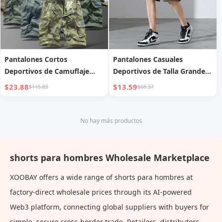
Pantalones Cortos
Pantalones Casuales
Deportivos de Camuflaje
Deportivos de Talla Grande
para Hombre Tipo Ropa de
para Hombre
$23.88
$13.59
$115.83
$68.37
Trabajo
No hay más productos
shorts para hombres Wholesale Marketplace
XOOBAY offers a wide range of shorts para hombres at
factory-direct wholesale prices through its AI-powered
Web3 platform, connecting global suppliers with buyers for
simple, secure cross-border trade. Retailers, distributors,