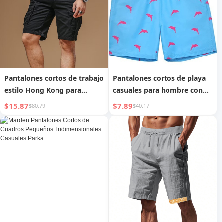
Pantalones cortos de trabajo
Pantalones cortos de playa
estilo Hong Kong para
casuales para hombre con
hombre
estampado 3D
$15.87
$7.89
$80.79
$40.17