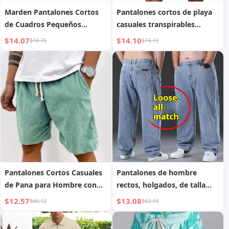
Marden Pantalones Cortos
Pantalones cortos de playa
de Cuadros Pequeños
casuales transpirables
Tridimensionales Casuales
sueltos para hombre
$14.07
$14.10
$18.76
$74.19
Parka
Pantalones Cortos Casuales
Pantalones de hombre
de Pana para Hombre con
rectos, holgados, de talla
Cordones
grande, talla XL, hermano
$12.57
$13.08
$66.12
$62.13
gordo , pantalones anchos
para papá