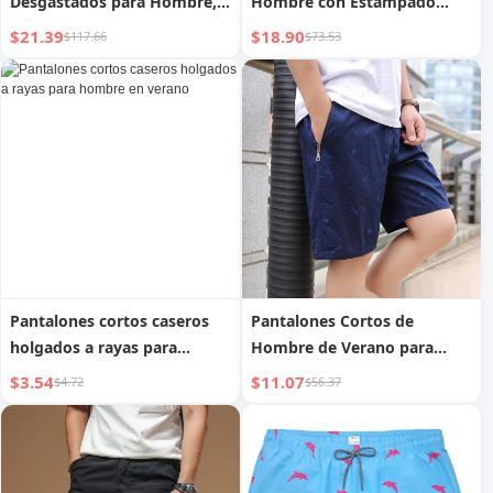
Desgastados para Hombre,
Hombre con Estampado
Estilo Hip Hop Europeo, con
Digital 3D y Pantalones
$21.39
$18.90
$117.66
$73.53
Bordes Crudos
Cortos
Pantalones cortos caseros
Pantalones Cortos de
holgados a rayas para
Hombre de Verano para
hombre en verano
Casa Holgados
$3.54
$11.07
$4.72
$56.37