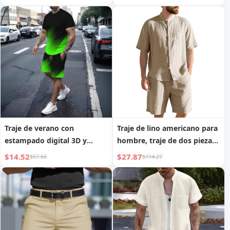
Traje de verano con
Traje de lino americano para
estampado digital 3D y
hombre, traje de dos piezas
manga corta para hombre
de verano, cuello Henry,
$14.52
$27.87
$57.66
$114.27
playa