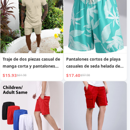
Traje de dos piezas casual de
Pantalones cortos de playa
manga corta y pantalones
casuales de seda helada de
cortos para hombre
secado rápido para
$15.93
$17.40
$61.98
$97.98
baloncesto