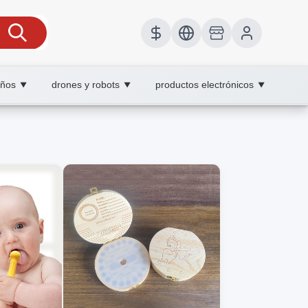
iños
drones y robots
productos electrónicos
▼
▼
▼
on técnicas básicas.