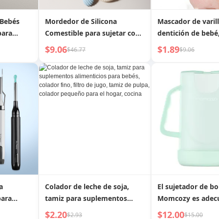
 Bebés
Mordedor de Silicona
Mascador de varil
para
Comestible para sujetar con
dentición de bebé,
la Mano
succión de manos
$9.06
$1.89
$46.77
$9.06
entrenamiento, si
comestible
a
Colador de leche de soja,
El sujetador de bo
para
tamiz para suplementos
Momcozy es adec
alimenticios para bebés,
bolsas de comida 
$2.20
$12.00
$2.93
$15.00