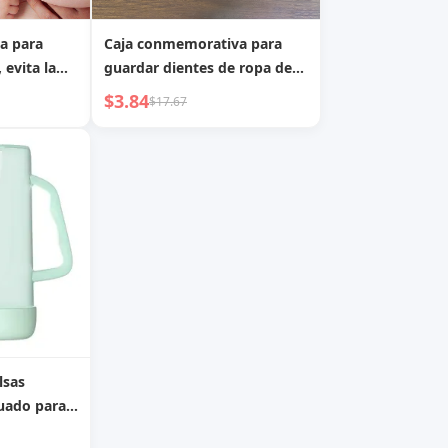
la para
Caja conmemorativa para
 evita la
guardar dientes de ropa de
,
bebé
$3.84
$17.67
licona
lsas
uado para
y cajas de