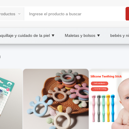
quillaje y cuidado de la piel
Maletas y bolsos
bebés y n
▼
▼
OOBAY B2B/B2C Marketplace
d
olesale Primeros auxilios y salud, XOOBAY
uar ante emergencias, prevenir lesiones y promover el bienestar c