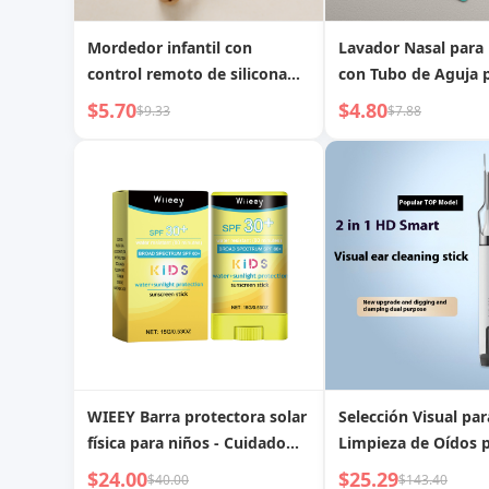
Mordedor infantil con
Lavador Nasal para
control remoto de silicona
con Tubo de Aguja 
para dientes largos, juguete
Niños
$5.70
$4.80
$9.33
$7.88
de consuelo
WIEEY Barra protectora solar
Selección Visual par
física para niños - Cuidado
Limpieza de Oídos 
suave para días soleados sin
Bebés y Niños
$24.00
$25.29
$40.00
$143.40