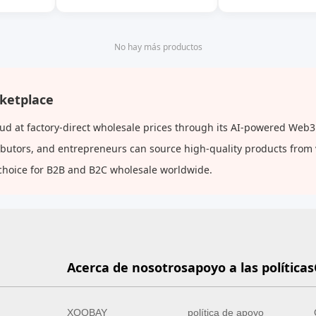
colador fino, filtro de jugo,
bebidas
tamiz de pulpa, colador
pequeño para el hogar,
No hay más productos
cocina
rketplace
lud at factory-direct wholesale prices through its AI-powered Web3
tributors, and entrepreneurs can source high-quality products from
choice for B2B and B2C wholesale worldwide.
Acerca de nosotros
apoyo a las políticas
XOOBAY
política de apoyo