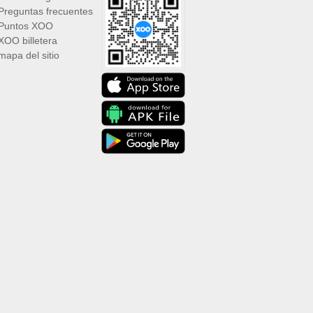
Preguntas frecuentes
Puntos XOO
XOO billetera
mapa del sitio