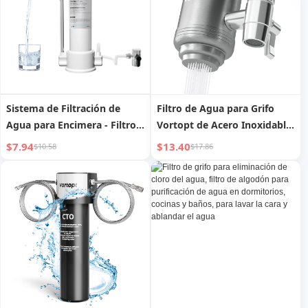
debajo del fregadero con
Cloro, Metales Pesados,
grifo de acero inoxidable 304
Malos Olores - F7 - Incluye 1
Filtro
Sistema de Filtración de
Filtro de Agua para Grifo
Agua para Encimera - Filtro
Vortopt de Acero Inoxidable
de Agua para Grifo para
para Fregadero - Purificador
$7.94
$13.40
$10.58
$17.86
Fregadero - Purificador de
de Agua para Grifo de 500
Agua para Cocina - Reduce
Galones - Sistema de
Cloro, Metales Pesados,
Filtración de Agua para Grifo
Malos Olores - F8 - Incluye 1
de Cocina, Bañera, Reduce
Filtro
Plomo, Cloro y Mal Sabor, T2
(1 Filtro)