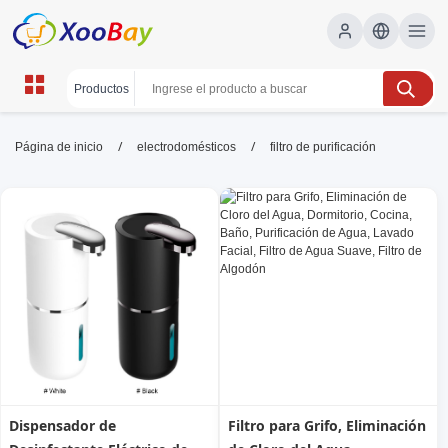
filtro de purificación | XOOBAY
/
/
Página de inicio
electrodomésticos
filtro de purificación
B2B/B2C Marketplace
filtro de purificación, purificador de agua,
filtración de agua, sistema de filtración,
wholesale filtro de purificación, XOOBAY
Filtro de purificación para agua, elimina impurezas, mejora
sabor, y brinda seguridad; instalación fácil y mantenimiento
económico a largo plazo
Dispensador de
Filtro para Grifo, Eliminación