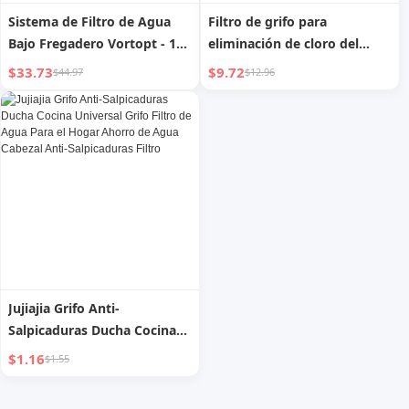
Sistema de Filtro de Agua
Filtro de grifo para
Bajo Fregadero Vortopt - 19K
eliminación de cloro del
Galones Q5-C2 Certificado
agua, filtro de algodón para
$33.73
$9.72
$44.97
$12.96
NSF/ANSI 42 Filtración de
purificación de agua en
Agua, Reduce Plomo, Cloro,
dormitorios, cocinas y
Mal Sabor y Olor, Filtro de
baños, para lavar la cara y
Agua Bajo Fregadero
ablandar el agua
Jujiajia Grifo Anti-
Salpicaduras Ducha Cocina
Universal Grifo Filtro de
$1.16
$1.55
Agua Para el Hogar Ahorro
de Agua Cabezal Anti-