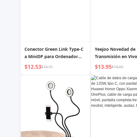
Conector Green Link Type-C
Yeejoo Novedad de 
a MiniDP para Ordenador
Transmisión en Vivo
Portátil, Teléfono Móvil,
Jiaqi Rodillo Abdom
$12.53
$13.95
$16.71
$18.60
Conexión a TV, Monitor,
Rebote Automático
Proyector, Pantalla de
Adelgazar el Vientr
Transmisión, Conversión de
Cable