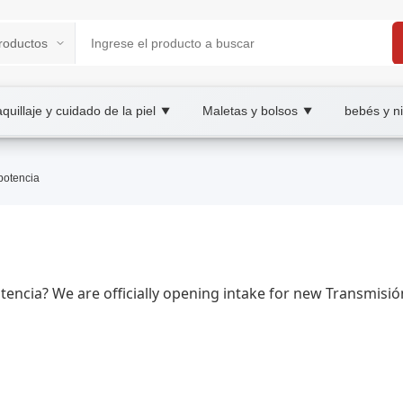
quillaje y cuidado de la piel
Maletas y bolsos
bebés y n
▼
▼
BAY B2B/B2C Marketplace
potencia
ería eléctrica, wholesale Transmisión de potencia
otencia? We are officially opening intake for new Transmis