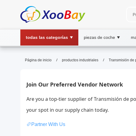
todas las categorías
piezas de coche
ma
▼
▼
Transmisión de potencia | XOO
/
/
Página de inicio
productos industriales
Transmisión de 
transmisión de potencia,eficiencia,ingeni
Potencia para motor!
Join Our Preferred Vendor Network
Are you a top-tier supplier of Transmisión de p
your spot in our supply chain today.
Partner With Us