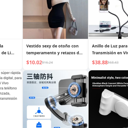
la
Vestido sexy de otoño con
Anillo de Luz para
 de Li
temperamento y retazos de
Transmisión en Vi
inal de
bloques de color, con
Maquillaje
$10.02
$38.88
$16.24
$68.43
 para
hombros descubiertos y
e en Casa
manga larga, para
transmisión en vivo de Año
Nuevo y Navidad, vestido
para presentadora