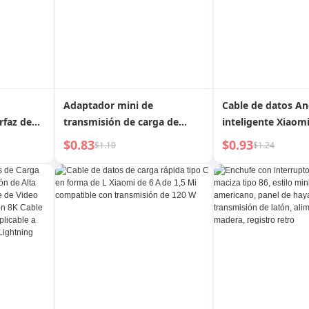
Adaptador mini de
Cable de datos An
rfaz de
transmisión de carga de
inteligente Xiaom
disco U para teléfono móvil
transmisión de 6
$0.83
$0.93
$1.10
$1.24
 Rápida
Huawei
Lightning