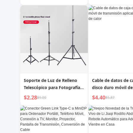
para Estudiantes |
Esmalte Agrietado 
Transmisión de Invierno
Transmisión de Cult
Soporte de Luz de Relleno
Cable de datos de c
Telescópico para Fotografía
disco duro móvil de
de Transmisión en Vivo Móvil
transmisión aplicab
$2.28
$4.40
$9.00
$5.87
disipador de calor