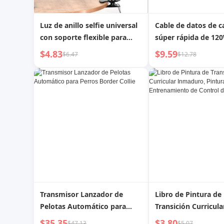
Luz de anillo selfie universal
Cable de datos de c
con soporte flexible para
súper rápida de 120
teléfono móvil, brazo
con pantalla digital
$4.83
$9.59
$6.47
$12.78
perezoso, lámpara de
Huawei Honor Oppo
escritorio, luz LED para
Vivo OnePlus, cable
transmisión en vivo, oficina,
para teléfono móvil,
cocina
completa trenzada, 
inteligente, audaz,
transmisión
Transmisor Lanzador de
Libro de Pintura de
Pelotas Automático para
Transición Curricula
Perros Border Collie
Inmaduro, Pintura 
$35.35
$3.80
$47.13
$5.07