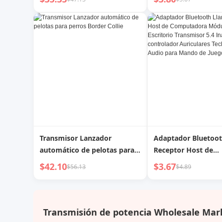
Entrada, Entrenami
Control del Bolígraf
Transmisor Lanzador
Adaptador Bluetoot
automático de pelotas para
Receptor Host de
perros Border Collie
Computadora Módu
$42.10
$3.67
$56.13
$4.89
de Escritorio Transm
Inalámbrico sin con
Auriculares Teclado
Audio para Mando 
Transmisión de potencia Wholesale Mar
Ps5/4/Switch