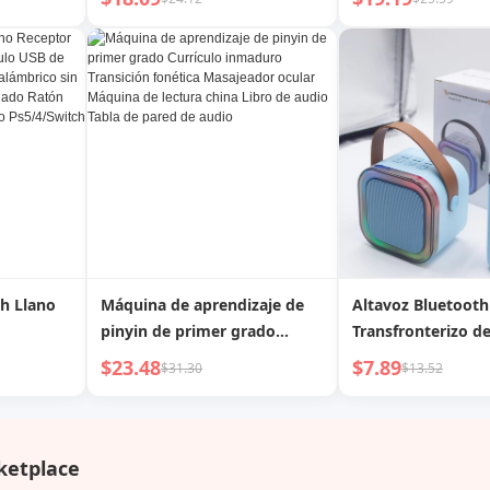
ento de
aprendizaje de bolsillo
frecuencia WiFi pa
o
inteligente, currículo
computadora de es
inmaduro sincronizado,
portátil, receptor 
máquina de aprendizaje
transmisor extern
temprano de transición
acceso a Internet
acceso, mejora de 
controlador
h Llano
Máquina de aprendizaje de
Altavoz Bluetooth
pinyin de primer grado
Transfronterizo d
lo USB
Currículo inmaduro
Caliente con Micr
$23.48
$7.89
$31.30
$13.52
isor 5.4
Transición fonética
Integrado para
trolador
Masajeador ocular Máquina
Transmisiones en V
 Ratón
de lectura china Libro de
Libre, Altavoz Bl
de Juego
audio Tabla de pared de
Casero con Micró
ketplace
audio