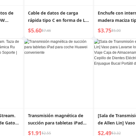
tos de
Cable de datos de carga
Enchufe con inter
40W
rápida tipo C en forma de L
madera maciza tipo
Xiaomi de 6 A de 1,5 Mi
minimalista ameri
$5.60
$3.75
$7.46
$5.00
s Cable
compatible con transmisión
panel de haya, br
lla de
de 120 W
transmisión de la
e de Carga
alimentación de 
cable a
registro retro
acBook
 Stream.
Transmisión magnética de
[Sala de Transmis
de Gato
succión para tabletas iPad
de Allen Lin] Vaso
e con
para coche Huawei
Lavarse los Diente
$1.91
$2.49
$2.55
$3.32