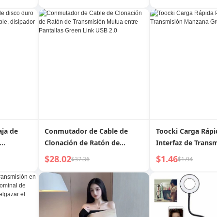
Soporte |
conveniente
Caja de Almacena
ivo
para Cepillo de Di
Eléctrico Vaso pa
Bucal Portátil de V
aja de
Conmutador de Cable de
Toocki Carga Rápi
Clonación de Ratón de
Interfaz de Trans
le,
Transmisión Mutua entre
Manzana Gruesa
$28.02
$1.46
$37.36
$1.94
Pantallas Green Link USB 2.0