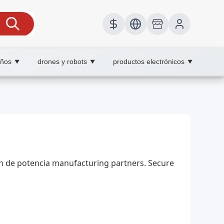
iños
drones y robots
productos electrónicos
▼
▼
▼
, XOOBAY
ión de potencia manufacturing partners. Secure