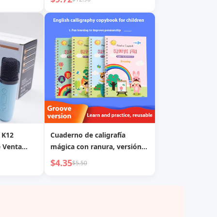
ra
Columpio Doble con Pelota
critorio y
Transmisor Rodillo de
y
Entrenamiento para Lanzar
o de
Pelotas Actividades al Aire
, punto de
Libre
señal sin
 K12
Cuaderno de caligrafía
e Venta
mágica con ranura, versión
ófono
completa en inglés para
$4.35
$5.50
Amazon transfronterizo,
ivo al Aire
práctica de calco para niños,
uetooth KTV
transición a la escuela
fono
primaria