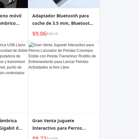
fono móvil
Adaptador Bluetooth para
ámbrico
coche de 3.5 mm, Bluetooth
transmisión
5.4, receptor y transmisor de
$9.06
$29.19
de selfie
audio dos en uno
lámbrica
Gran Venta Juguete
Gigabit de
Interactivo para Perros
doble
Lanzador de Pelotas
$9.72
$12.96