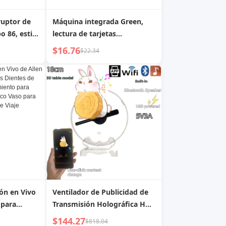
ruptor de
Máquina integrada Green,
 86, estilo
lectura de tarjetas
cano,
magnéticas, transmisión de
$16.76
$22.34
azo de
datos Apple
tón,
madera,
ión en Vivo
Ventilador de Publicidad de
 para
Transmisión Holográfica HD
s de Viaje
3D de 18cm
$144.27
$818.04