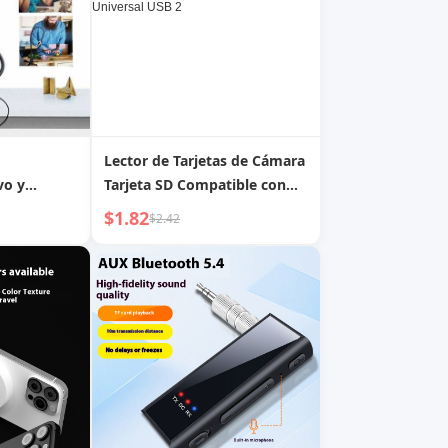
Lector de Tarjetas de Cámara
vo y
Tarjeta SD Compatible con
iPhone Canon Nikon Sony CF
$1.82
$2.42
Conexión TF Memoria Cable
OTG Transmisión Rápida
Cabezal Typec Puerto iPhone
CCD Todo en uno Ms
Universal USB 2