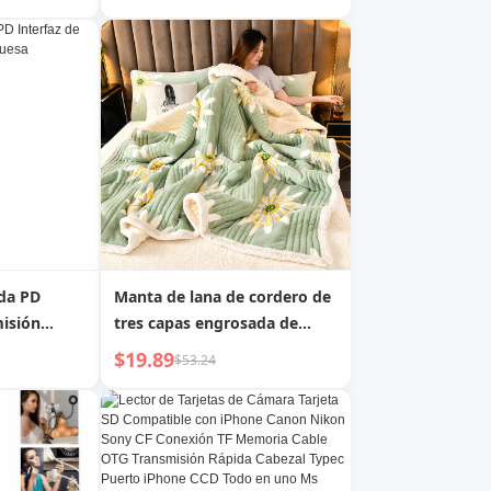
miento
entes
ra Enjuague
iaje
da PD
Manta de lana de cordero de
misión
tres capas engrosada de
terciopelo cálido para
$19.89
$53.24
AliExpress Amazon, fuente
de transmisión en vivo
Dropshipping