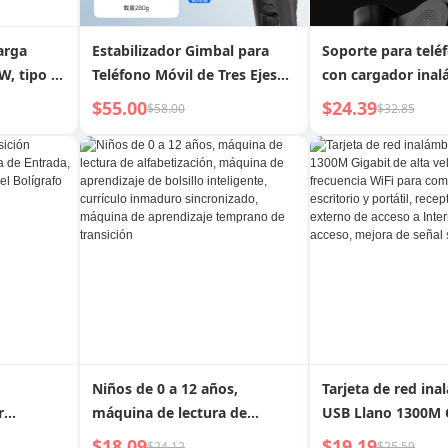
arga
Estabilizador Gimbal para
Soporte para telé
W, tipo C,
Teléfono Móvil de Tres Ejes
con cargador inal
, para
M02 Seguimiento Facial
para fotografía y 
$55.00
$24.39
$58.00
$32.85
 Xiaomi
Inteligente, Fotografía
en vivo, asistente 
 de carga
Antivibración, Transmisión
 pantalla
en Vivo, Trípode de Mano
neutral,
Niños de 0 a 12 años,
Tarjeta de red ina
r
máquina de lectura de
USB Llano 1300M 
de
alfabetización, máquina de
alta velocidad de 
$18.09
$19.19
$24.12
$25.59