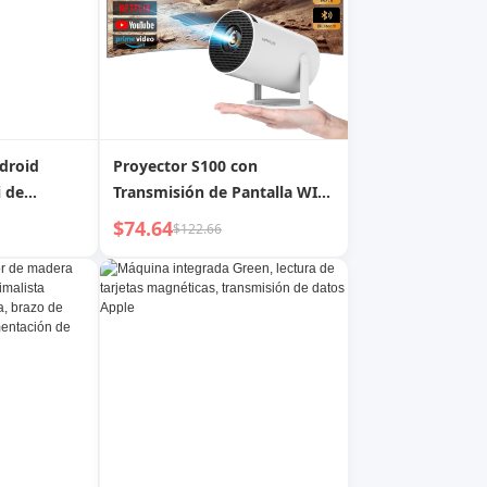
droid
Proyector S100 con
i de
Transmisión de Pantalla WIFI
6W
para Uso Doméstico Android
$74.64
$122.66
11 Proyector Portátil Tipo
Bala