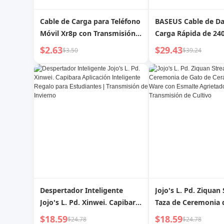
Cable de Carga para Teléfono
BASEUS Cable de Da
Móvil Xr8p con Transmisión
Carga Rápida de 2
de Luz Atrevida para Apple
Transmisión de Alta
$2.63
$29.43
$3.50
$39.24
Velocidad de 40Gbp
de Video Usb4 Panta
Proyección 8K Cabl
Doble Typec 15 Apli
Apple 16 Laptop M
Lightning
Despertador Inteligente
Jojo's L. Pd. Ziquan
Jojo's L. Pd. Xinwei. Capibara
Taza de Ceremonia 
Aplicación Inteligente Regalo
de Cerámica Ru War
$18.59
$18.59
$24.78
$24.78