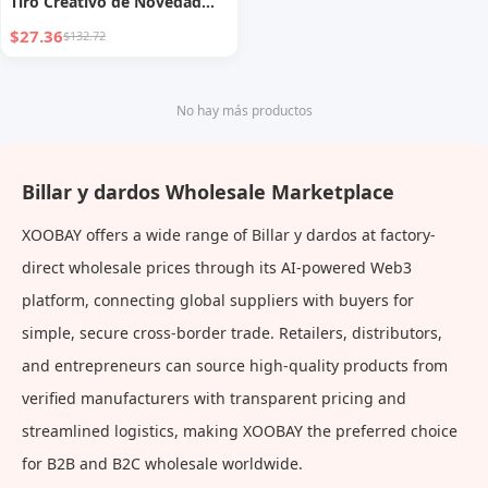
Tiro Creativo de Novedad
Modelo a Batería para
$27.36
$132.72
Despertar Perezoso
No hay más productos
Billar y dardos Wholesale Marketplace
XOOBAY offers a wide range of Billar y dardos at factory-
direct wholesale prices through its AI-powered Web3
platform, connecting global suppliers with buyers for
simple, secure cross-border trade. Retailers, distributors,
and entrepreneurs can source high-quality products from
verified manufacturers with transparent pricing and
streamlined logistics, making XOOBAY the preferred choice
for B2B and B2C wholesale worldwide.