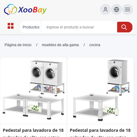
cocina | XOOBAY B2B/B2C
/
/
Página de inicio
muebles de alta gama
cocina
Marketplace
cocina,recetas rápidas,ideas, wholesale cocina,
XOOBAY
Recetas rápidas hoy!
Pedestal para lavadora de 18
Pedestal para lavadora de 18