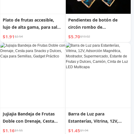
Plato de frutas accesible,
Pendientes de botón de
lujo de alta gama, para sala
circón rombo de
de estar, plato de frutas para
temperamento de moda
$1.91
$5.70
$2.54
$13.02
el hogar, novedad 2023,
para celebridades de
plato giratorio creativo de
Internet dulces japoneses y
patas altas para aperitivos,
coreanos, diseño exquisito y
dulces y frutas secas
de nicho, aguja de plata
S925, pendientes de alta
gama
Jujiajia Bandeja de Frutas
Barra de Luz para
Doble con Drenaje, Cesta
Estanterías, Vitrina, 12V,
para Snacks y Dulces, Caja
Adsorción Magnética,
$1.16
$1.45
$1.55
$1.94