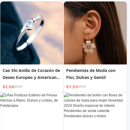
Frescos Collar Novedad 2025
perezoso para mujer,
Más Vendido Adorno
prendas de punto suaves y
glutinosas de invierno con
sombrero
Cao Shi Anillo de Corazón de
Pendientes de Moda con
Deseo Europeo y Americano
Flor, Dulces y Gentil
para Mujer, Accesorios
$2.04
$1.53
$5.22
$3.53
Dulces y Exquisitos para
Niña, Anillo Sencillo y de
Moda