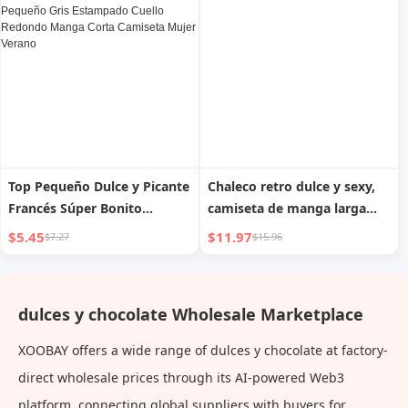
cabeza Refinadas y
Suéter Accesorios de Lujo
elegantes pasadores
Accesible
Top Pequeño Dulce y Picante
Chaleco retro dulce y sexy,
Francés Súper Bonito
camiseta de manga larga
Hombro Delgado Pequeño
ajustada, halter
$5.45
$11.97
$7.27
$15.96
Gris Estampado Cuello
Redondo Manga Corta
Camiseta Mujer Verano
dulces y chocolate Wholesale Marketplace
XOOBAY offers a wide range of dulces y chocolate at factory-
direct wholesale prices through its AI-powered Web3
platform, connecting global suppliers with buyers for