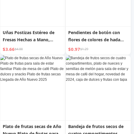
Uñas Postizas Estéreo de
Pendientes de botón con
Fresas Hechas a Mano,
flores de colores de hada
Dulces y Lindas, de
para mujer Novedad 2024
$3.66
$0.97
$4.88
$1.29
Fototerapia
Diseño especial de interés
Pendientes de venta caliente
Pendientes dulces y lindos
Plato de frutas secas de Año
Bandeja de frutos secos de
Nuevo Plato de frutas para
cuatro compartimentos,