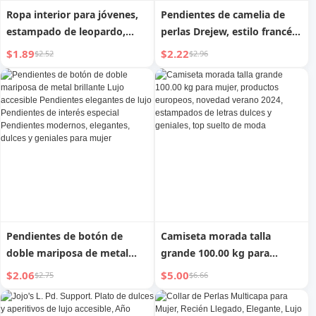
Ropa interior para jóvenes,
Pendientes de camelia de
estampado de leopardo,
perlas Drejew, estilo francés
cinturón fino, T-back, bragas
clásico, diseño retro,
$1.89
$2.22
$2.52
$2.96
sexys dulces y frescas con
pendientes dulces y
flores, deseo puro, bragas
elegantes, pendientes de
en T de cintura baja para
influencers en línea
niñas
Pendientes de botón de
Camiseta morada talla
doble mariposa de metal
grande 100.00 kg para
brillante Lujo accesible
mujer, productos europeos,
$2.06
$5.00
$2.75
$6.66
Pendientes elegantes de lujo
novedad verano 2024,
Pendientes de interés
estampados de letras dulces