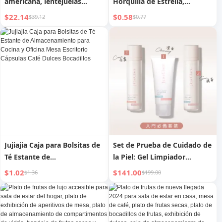
americana, lentejuelas
Horquilla de Estrella,
dulces de Navidad, top
Accesorios para el Cabello de
$22.14
$0.58
$39.12
$0.77
versátil de manga larga,
Dulces Niñas
sudadera
Jujiajia Caja para Bolsitas de
Set de Prueba de Cuidado de
Té Estante de
la Piel: Gel Limpiador
Almacenamiento para
Purificante de Hamamelis,
$1.02
$141.00
$1.36
$199.00
Cocina y Oficina Mesa
Sérum Revitalizante
Escritorio Cápsulas Café
Milagroso de Ginseng y
Dulces Bocadillos
Crema Calmante Hidratante
de Almendras Dulces