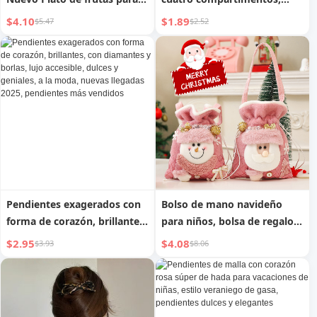
sala de estar familiar Plato
plato de nueces y semillas
$4.10
$1.89
$5.47
$2.52
de mesa de café Plato de
de melón para sala de estar
dulces y snacks Plato de
y mesa de café del hogar,
frutas secas Llegada de Año
novedad de 2024, caja de
Nuevo 2025
dulces y frutas con tapa
Pendientes exagerados con
Bolso de mano navideño
forma de corazón, brillantes,
para niños, bolsa de regalo
con diamantes y borlas, lujo
rosa de muñeco de nieve de
$2.95
$4.08
$3.93
$8.06
accesible, dulces y geniales,
dibujos animados, adornos
a la moda, nuevas llegadas
colgantes para decoración
2025, pendientes más
de escenas, bolsa de dulces y
vendidos
bocadillos de alce