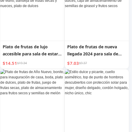
Plato de frutas de lujo
Plato de frutas de nueva
accesible para sala de estar
llegada 2024 para sala de
del hogar, plato de
estar en casa, mesa de café,
$14.51
$7.03
$19.34
$9.37
exhibición de aperitivos de
plato de frutas secas, plato
mesa, plato de
de bocadillos de frutas,
almacenamiento de
exhibición de dulces, caja de
compartimentos de vidrio,
almacenamiento de semillas
bandeja de frutas secas y
de girasol y frutos secos
nueces, plato de dulces