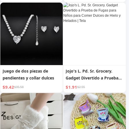
para Semillas, Gadget
Mostrador, Supermercado,
Práctico
Estante de Frutas y Dulces,
Camión, Cinta de Luz LED
Multicapa
Juego de dos piezas de
Jojo's L. Pd. Sr. Grocery.
pendientes y collar dulces
Gadget Divertido a Prueba
de Fugas para Niños para
$9.42
$1.91
$35.58
$2.55
Comer Dulces de Hielo y
Helados | Tela