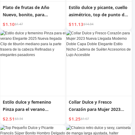
Plato de frutas de Año
Estilo dulce y picante, cuello
Nuevo, bonito, para
asimétrico, top de punto de
inauguración de casa, boda,
hombros descubiertos con
$1.10
$11.13
$1.47
$14.84
plato de dulces, plato de
protección solar para mujer,
frutas, juego de frutas secas,
diseño delgado, cordón
plato de almacenamiento
holgado, nicho único, chic
para frutos secos y semillas
de melón
Estilo dulce y femenino
Collar Dulce y Fresco
Pinza para el verano
Corazón para Mujer 2023
Elegante 2025 Nueva llegada
Nueva Llegada Moderno
$2.51
$1.25
$3.34
$1.67
Clip de tiburón mediano
Doble Capa Doble Elegante
para la parte trasera de la
Estilo Nicho Cadena de