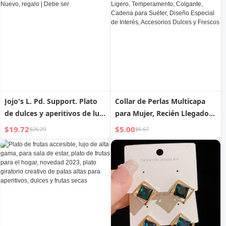
especial Pendientes
y geniales, top suelto de
modernos, elegantes, dulces
moda
y geniales para mujer
Jojo's L. Pd. Support. Plato
Collar de Perlas Multicapa
de dulces y aperitivos de lujo
para Mujer, Recién Llegado,
accesible, Año Nuevo, regalo
Elegante, Lujo Ligero,
$19.72
$5.00
$26.29
$6.67
| Debe ser
Temperamento, Colgante,
Cadena para Suéter, Diseño
Especial de Interés,
Accesorios Dulces y Frescos