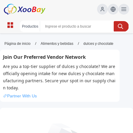
dulces y chocolate | XOOBAY
/
/
Página de inicio
Alimentos y bebidas
dulces y chocolate
B2B/B2C Marketplace
Join Our Preferred Vendor Network
dulces, chocolate, postres, wholesale dulces y
Are you a top-tier supplier of dulces y chocolate? We are
chocolate, XOOBAY
officially opening intake for new dulces y chocolate man
Descubre dulces y chocolate de calidad: recetas, guías y
ufacturing partners. Secure your spot in our supply chai
productos artesanales para endulzar tu día.
n today.
Partner With Us