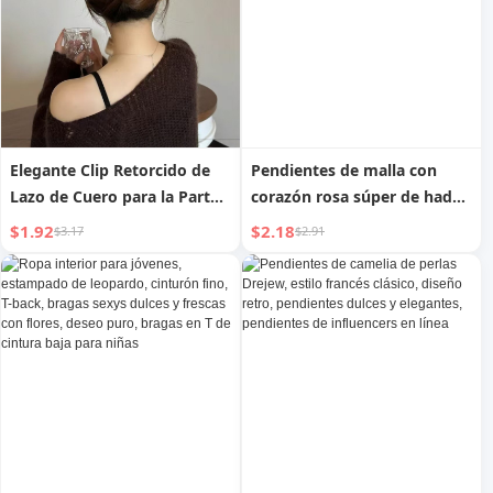
Elegante Clip Retorcido de
Pendientes de malla con
Lazo de Cuero para la Parte
corazón rosa súper de hada
Posterior de la Cabeza, Estilo
para vacaciones de niñas,
$1.92
$2.18
$3.17
$2.91
de Alta Gama, Clip de Una
estilo veraniego de gasa,
Sola Palabra, Accesorios
pendientes dulces y
para el Cabello de Moda
elegantes
Dulces y Geniales, Lazo de
Estampado de Leopardo