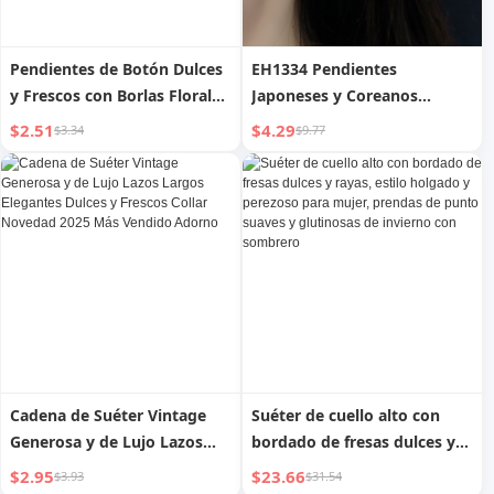
Pendientes de Botón Dulces
EH1334 Pendientes
y Frescos con Borlas Florales
Japoneses y Coreanos
para Mujer 2025 Nuevo
Minimalistas Dulces y
$2.51
$4.29
$3.34
$9.77
Artículo Más Vendido
Frescos de Lunares de Plata
Pendientes de Lujo Accesible
S925, Pendientes de Bolas
Diseño Elegante de Estilo
Pequeñas, Joyería para
Nicho Pendientes de Verano
Mujer
Cadena de Suéter Vintage
Suéter de cuello alto con
Generosa y de Lujo Lazos
bordado de fresas dulces y
Largos Elegantes Dulces y
rayas, estilo holgado y
$2.95
$23.66
$3.93
$31.54