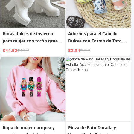
Botas dulces de invierno
Adornos para el Cabello
para mujer con tacón grueso
Dulces con Forma de Taza de
y lazo
Café y Flores
$44.52
$2.34
$152.73
$10.29
Ropa de mujer europea y
Pinza de Pato Dorada y