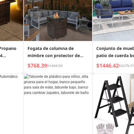
 Propano
Fogata de columna de
Conjunto de mueb
44
mimbre con protector de
patio de cuerda 
Gas con
viento de vidrio
K&K de 4 piezas, 
$768.39
$1446.42
$1444.58
$2275.7
exterior con mes
de acacia, conver
patio