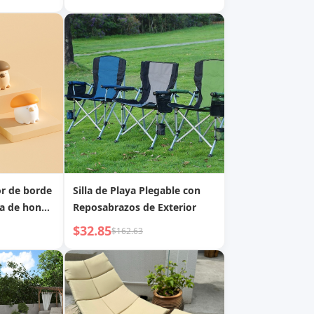
funda de taburete elegante,
funda universal, elevación
minimalista
r de borde
Silla de Playa Plegable con
a de hongo
Reposabrazos de Exterior
ujos
$32.85
$162.63