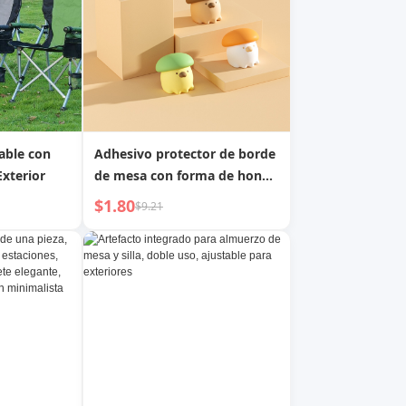
gable con
Adhesivo protector de borde
xterior
de mesa con forma de hongo
de silicona de dibujos
$1.80
$9.21
animados