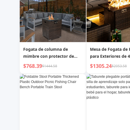
Fogata de columna de
Mesa de Fogata de
mimbre con protector de
para Exteriores de 
viento de vidrio
Pulgadas, Mesa de 
$768.39
$1305.24
$1444.58
$2053.58
Tapa de Cerámica