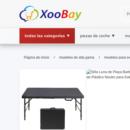
todas las categorías
piezas de coche
ma
▼
▼
muebles para exteriores | XOO
/
/
Página de inicio
muebles de alta gama
muebles para ex
muebles exteriores, mobiliario terraza, j
Descubre una colección de muebles exteriores duraderos 