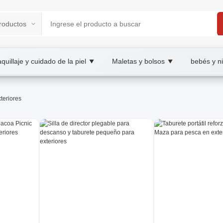
quillaje y cuidado de la piel
Maletas y bolsos
bebés y n
▼
▼
BAY B2B/B2C Marketplace
teriores
ardín, wholesale muebles para exteriores, XOOBAY
y elegantes para terraza, jardín o balcón, con estilo, confort y 