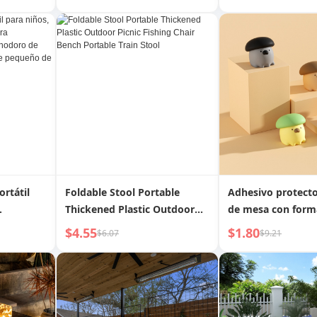
exteriores
ortátil
Foldable Stool Portable
Adhesivo protecto
Thickened Plastic Outdoor
de mesa con form
ra
Picnic Fishing Chair Bench
de silicona de dib
$4.55
$1.80
$6.07
$9.21
te para
Portable Train Stool
animados
a el
queño de