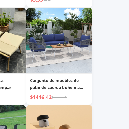
libre
a,
Conjunto de muebles de
ampar
patio de cuerda bohemia
K&K de 4 piezas, muebles de
$1446.42
$2275.71
exterior con mesa de madera
de acacia, conversación de
patio