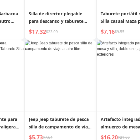
 Barbacoa
Silla de director plegable
Taburete portátil 
eutro
para descanso y taburete
Silla casual Maza 
pequeño para exteriores
en exteriores
$17.32
$7.16
$23.09
$9.55
nte para
Jeep Jeep taburete de pesca
Artefacto integra
raligera
silla de campamento de viaje
almuerzo de mesa y
al aire libre
doble uso, ajustab
$5.73
$16.20
$7.64
$21.60