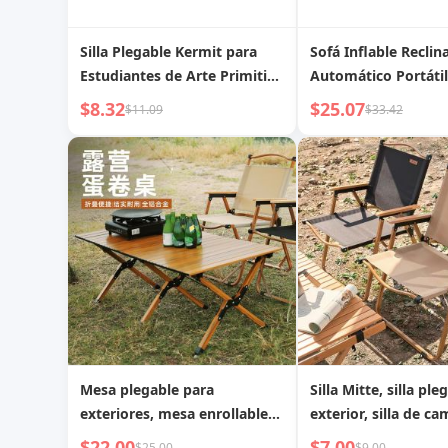
Silla Plegable Kermit para
Sofá Inflable Reclin
Estudiantes de Arte Primitive
Automático Portátil
Man para Exteriores
Primitivo
$8.32
$25.07
$11.09
$33.42
Mesa plegable para
Silla Mitte, silla ple
exteriores, mesa enrollable
exterior, silla de c
de aleación de aluminio,
silla de camping, m
$22.00
$7.00
$25.00
$9.00