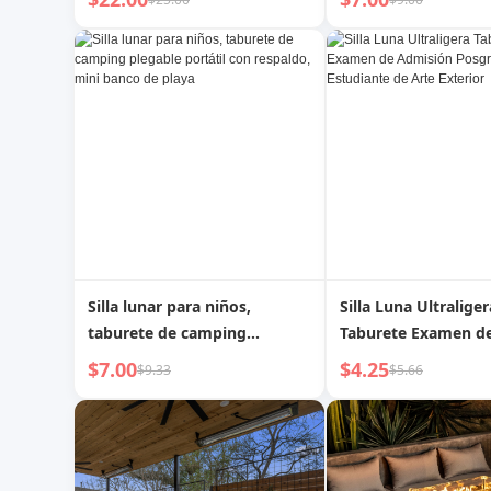
puesto portátil de mesa y
pesca, ocio, silla de
silla para camping, mesa de
aleación de alumini
picnic, set completo de
barbacoa
Silla lunar para niños,
Silla Luna Ultraliger
taburete de camping
Taburete Examen d
plegable portátil con
Admisión Posgrado
$7.00
$4.25
$9.33
$5.66
respaldo, mini banco de
Estudiante de Arte 
playa