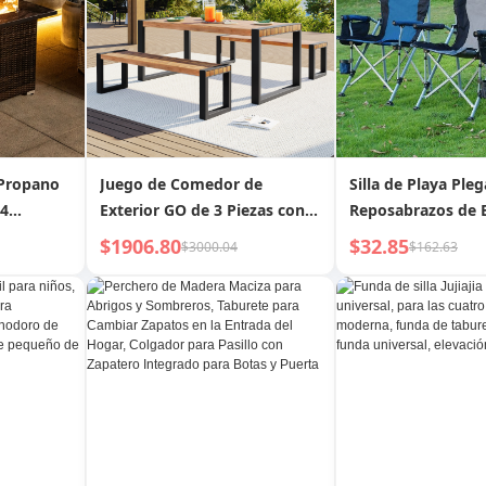
 Propano
Juego de Comedor de
Silla de Playa Ple
44
Exterior GO de 3 Piezas con 2
Reposabrazos de E
Gas con
Bancos, Mesa de Comedor de
$1906.80
$32.85
$3000.04
$162.63
Exterior con Textura Única en
la Tapa, Madera de Acacia