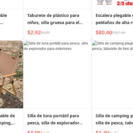
able
Taburete de plástico para
Escalera plegable 
niños, silla gruesa para el
peldaños de alta r
hogar, banco pequeño para
de aluminio para e
$2.92
$80.40
$3.89
$367.44
sala de estar, taburete bajo,
interiores, taburet
banco para cambiar zapatos,
taburete de baño
gable de
Silla de luna portátil para
Silla de camping p
amping,
pesca, silla de explorador
silla de pesca, ta
esa,
para exteriores
tren de plástico
$3.06
$1.40
$4.08
$1.87