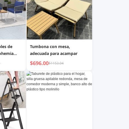
les de
Tumbona con mesa,
bohemia
adecuada para acampar
muebles de
$696.00
1
$1153.04
a de madera
sación de