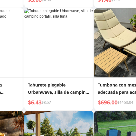
 puesto,
o
a
Taburete plegable
Tumbona con mes
e
Urbanwave, silla de camping
adecuada para ac
portátil, silla luna
$6.43
$696.00
$8.57
$1153.04
Exterior