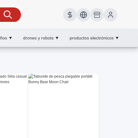
iños
drones y robots
productos electrónicos
▼
▼
▼
resistencia duradera.