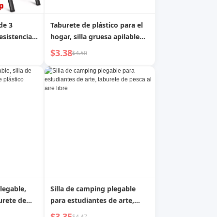
de 3
Taburete de plástico para el
esistencia
hogar, silla gruesa apilable
xteriores e
redonda, mesa de comedor
$3.38
$4.50
e ligero
moderna y simple, banco
alto de plástico tipo molinillo
legable,
Silla de camping plegable
burete de
para estudiantes de arte,
taburete de pesca al aire
$3.35
$4.47