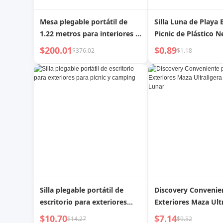
Mesa plegable portátil de
Silla Luna de Playa
1.22 metros para interiores y
Picnic de Plástico N
exteriores, peso máximo 135
para Exteriores
$200.01
$0.89
$376.02
$1.18
kg, mesa plegable para
camping, negra
Silla plegable portátil de
Discovery Convenie
escritorio para exteriores
Exteriores Maza Ult
para picnic y camping
Taburete Silla Lunar
$10.70
$7.14
$14.27
$9.52