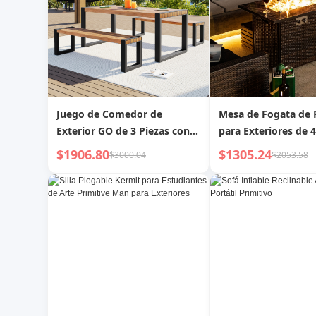
Juego de Comedor de
Mesa de Fogata de
Exterior GO de 3 Piezas con 2
para Exteriores de 
Bancos, Mesa de Comedor de
Pulgadas, Mesa de 
$1906.80
$1305.24
$3000.04
$2053.58
Exterior con Textura Única en
Tapa de Cerámica
la Tapa, Madera de Acacia