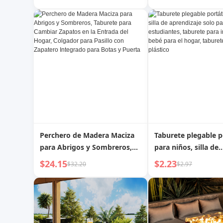
Perchero de Madera Maciza
Taburete plegable p
para Abrigos y Sombreros,
para niños, silla de
Taburete para Cambiar
aprendizaje solo pa
$24.15
$2.23
$32.20
$2.97
Zapatos en la Entrada del
estudiantes, tabure
Hogar, Colgador para Pasillo
inodoro de bebé par
con Zapatero Integrado para
hogar, taburete pe
Botas y Puerta
plástico