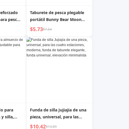
reforzado
Taburete de pesca plegable
para pesca
portátil Bunny Bear Moon
Chair
$5.73
$7.64
do para
Funda de silla Jujiajia de una
 silla,
pieza, universal, para las
le para
cuatro estaciones, moderna,
$10.42
$13.89