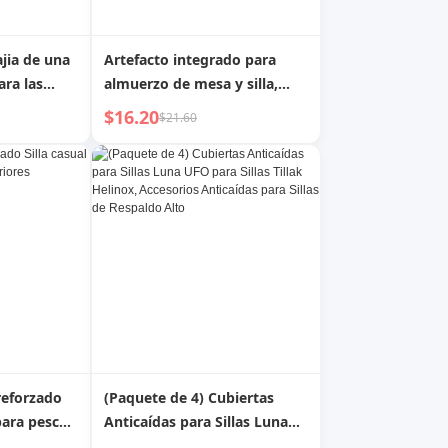
ajia de una
Artefacto integrado para
ara las
almuerzo de mesa y silla,
, moderna,
doble uso, ajustable para
$16.20
$21.60
 elegante,
exteriores
levación
reforzado
(Paquete de 4) Cubiertas
para pesca
Anticaídas para Sillas Luna
UFO para Sillas Tillak