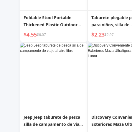
Foldable Stool Portable
Taburete plegable p
Thickened Plastic Outdoor
para niños, silla de
Picnic Fishing Chair Bench
aprendizaje solo pa
$4.55
$2.23
$6.07
$2.97
Portable Train Stool
estudiantes, tabure
inodoro de bebé par
hogar, taburete pe
plástico
Jeep Jeep taburete de pesca
Discovery Convenie
silla de campamento de viaje
Exteriores Maza Ult
al aire libre
Taburete Silla Lunar