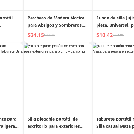
ortátil
Perchero de Madera Maciza
Funda de silla Juji
para Abrigos y Sombreros,
pieza, universal, p
ra
Taburete para Cambiar
cuatro estaciones
$24.15
$10.42
$32.20
$13.89
te para
Zapatos en la Entrada del
funda de taburete
a el
Hogar, Colgador para Pasillo
funda universal, e
queño de
con Zapatero Integrado para
minimalista
Botas y Puerta
nte para
Silla plegable portátil de
Taburete portátil 
raligera
escritorio para exteriores
Silla casual Maza 
para picnic y camping
en exteriores